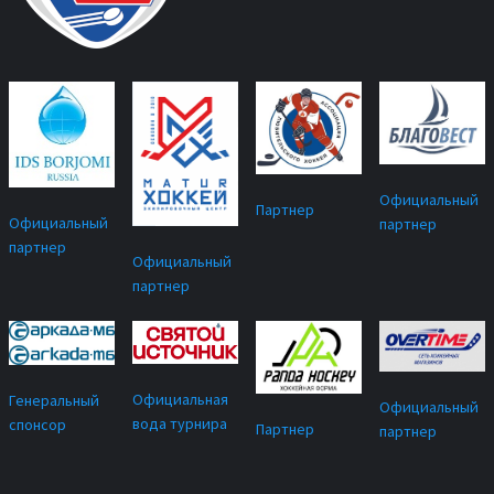
Официальный
Партнер
Официальный
партнер
партнер
Официальный
партнер
Официальная
Генеральный
Официальный
вода турнира
спонсор
Партнер
партнер