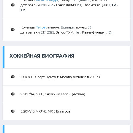
Команда:
ХК Металлург
, амплуа:
Защитник
, номер:
58
дата заявки:
19.01.2023
, Взнос ФХМ:
Нет
, Квалификация:
II
,
ТР -
1.2
Команда:
Тигры
, амплуа:
Вратарь
, номер:
33
дата заявки:
21.11.2025
, Взнос ФХМ:
Нет
, Квалификация:
Юн
ХОККЕЙНАЯ БИОГРАФИЯ
1. ДЮСШ Спорт-Центр, г. Москва, окончил в 2011 г. G
2. 2013/14, МХЛ, Снежные Барсы (Астана)
3. 2014/15, МХЛ-Б, МХК Дмитров