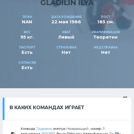
GLADILIN ILYA
ТР/КН
ДАТА РОЖДЕНИЯ
РОСТ
NAN
22 мая 1986
185 см.
ВЕС
ХВАТ
КВАЛИФИКАЦИЯ
95 кг.
Левый
Теоретик
ПАСПОРТ
СТРАХОВКА
МЕДСПРАВКА
Есть
Нет
Нет
СОГЛАСИЕ
Есть
В КАКИХ КОМАНДАХ ИГРАЕТ
Команда:
Трудовик
, амплуа:
Нападающий
, номер:
3
дата заявки:
25.11.2022
, Взнос ФХМ:
Нет
, Квалификация:
Тр
,
ТР -