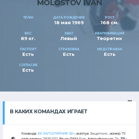
MOLOSTOV IVAN
ТР/КН
ДАТА РОЖДЕНИЯ
РОСТ
18 мая 1969
168 см.
ВЕС
ХВАТ
КВАЛИФИКАЦИЯ
89 кг.
Левый
Теоретик
ПАСПОРТ
СТРАХОВКА
МЕДСПРАВКА
Есть
Есть
Есть
СОГЛАСИЕ
Есть
В КАКИХ КОМАНДАХ ИГРАЕТ
Команда:
ХК ЗАПОЛЯРНИК 50+
, амплуа:
Защитник
, номер:
79
дата заявки:
29.09.2021
, Взнос ФХМ:
Есть
, Квалификация:
Тр
,
ТР -