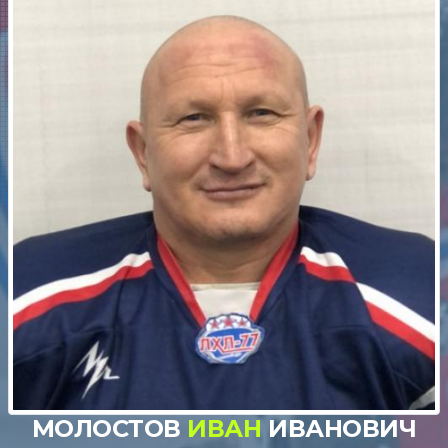
МОЛОСТОВ
ИВАН
ИВАНОВИЧ