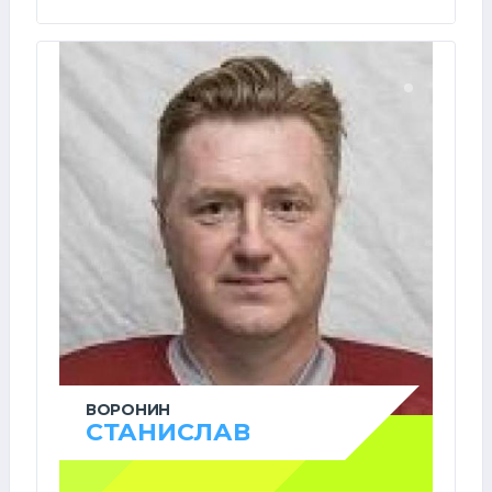
ВОРОНИН
СТАНИСЛАВ