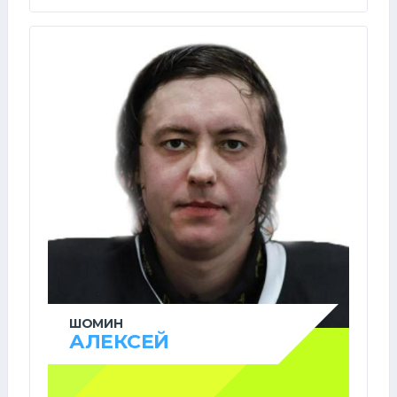
ШОМИН
АЛЕКСЕЙ