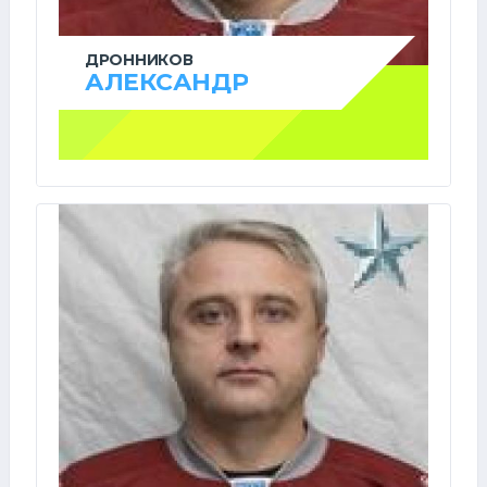
ДРОННИКОВ
АЛЕКСАНДР