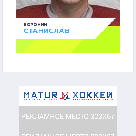
ВОРОНИН
СТАНИСЛАВ