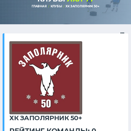
ГЛАВНАЯ
КЛУБЫ
ХК ЗАПОЛЯРНИК 50+
ХК ЗАПОЛЯРНИК 50+
РЕЙТИНГ КОМАНДЫ: 0