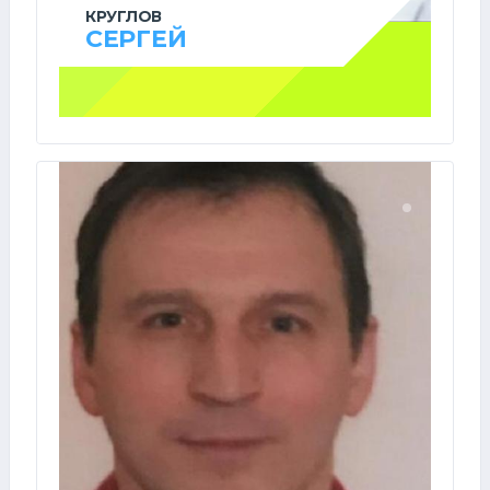
КРУГЛОВ
СЕРГЕЙ