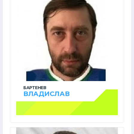
БАРТЕНЕВ
ВЛАДИСЛАВ