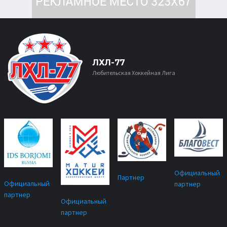
ЛХЛ-77
Любительская Хоккейная Лига
Официальный
Партнер
Официальный
партнер
партнер
Официальный
партнер