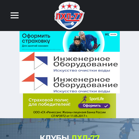
КЛУБЫ
ЛХЛ-77