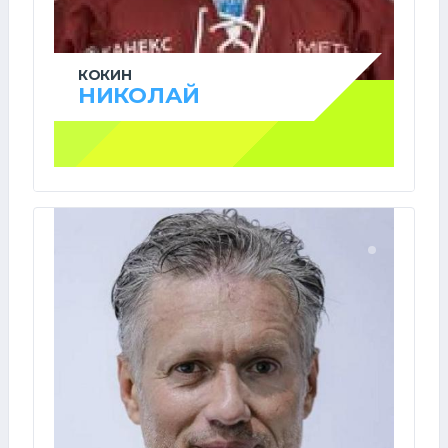
КОКИН
НИКОЛАЙ