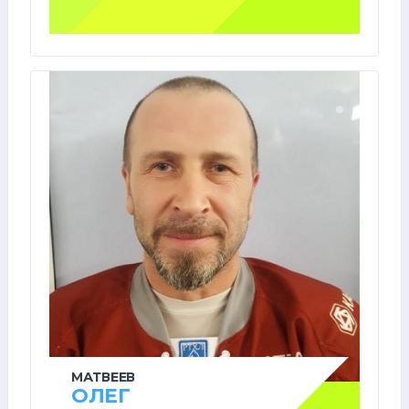
МАТВЕЕВ
ОЛЕГ