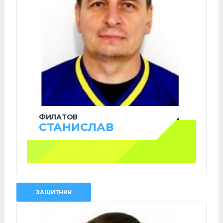
ФИЛАТОВ
СТАНИСЛАВ
ЗАЩИТНИК