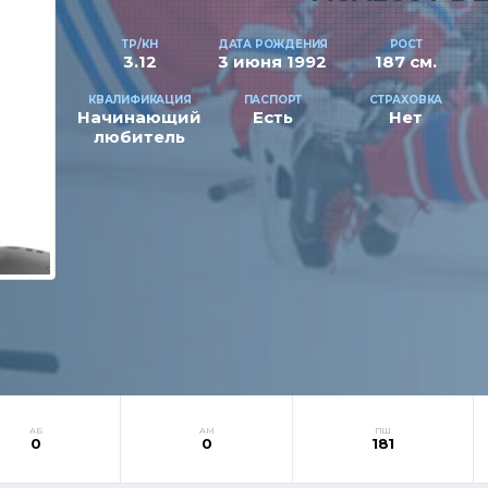
ТР/КН
ДАТА РОЖДЕНИЯ
РОСТ
3.12
3 июня 1992
187 см.
КВАЛИФИКАЦИЯ
ПАСПОРТ
СТРАХОВКА
Начинающий
Есть
Нет
любитель
АБ
АМ
ПШ
0
0
181