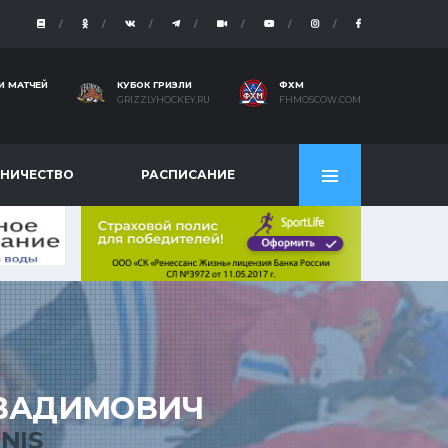
И МАТЧЕЙ
КУБОК ГРИЗЛИ
ФХМ
GRIZZLYHOCKEY.RU
FHMOSCOW.COM
НИЧЕСТВО
РАСПИСАНИЕ
ВАДИМОВИЧ
NIS