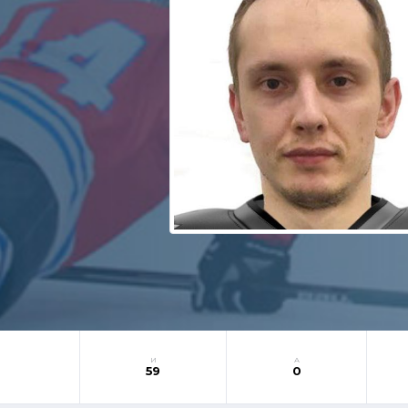
И
А
59
0