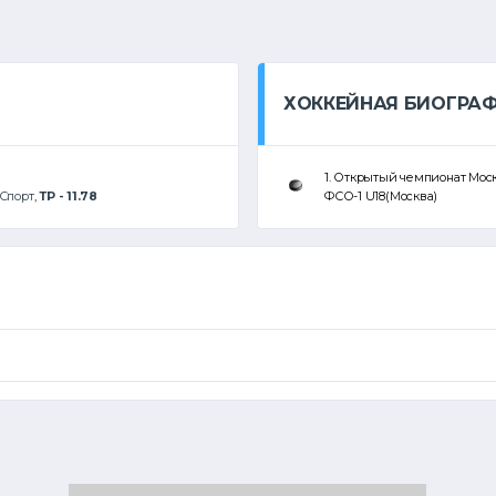
ХОККЕЙНАЯ БИОГРА
1. Открытый чемпионат Моск
Спорт
,
ТР - 11.78
ФСО-1 U18(Москва)