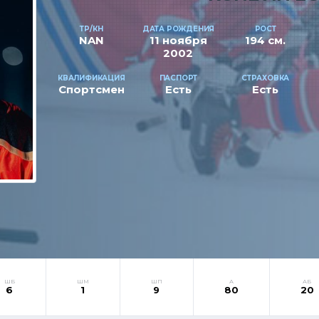
ТР/КН
ДАТА РОЖДЕНИЯ
РОСТ
NAN
11 ноября
194 см.
2002
КВАЛИФИКАЦИЯ
ПАСПОРТ
СТРАХОВКА
Спортсмен
Есть
Есть
ШБ
ШМ
ШП
А
АБ
6
1
9
80
20