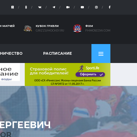
И МАТЧЕЙ
КУБОК ГРИЗЛИ
ФХМ
GRIZZLYHOCKEY.RU
FHMOSCOW.COM
НИЧЕСТВО
РАСПИСАНИЕ
ЕРГЕЕВИЧ
GOR