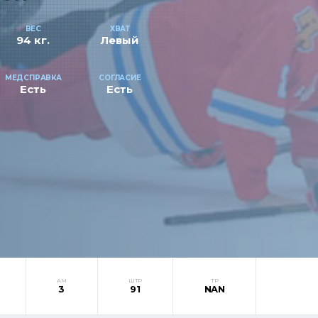
ВЕС
ХВАТ
94 кг.
Левый
МЕДСПРАВКА
СОГЛАСИЕ
Есть
Есть
АМ
ШТР
ТР
3
91
NAN