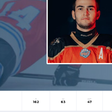
И
Ш
ШР
162
63
47