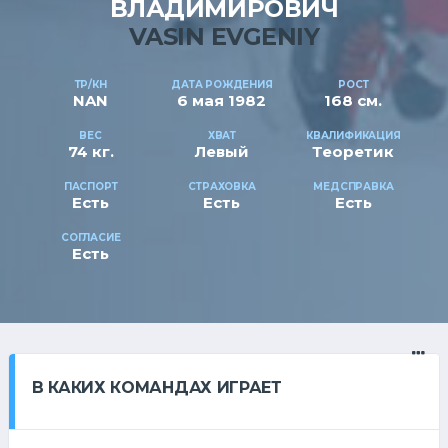
ВЛАДИМИРОВИЧ
VASIN EVGENIY
ТР/КН
ДАТА РОЖДЕНИЯ
РОСТ
NAN
6 мая 1982
168 см.
ВЕС
ХВАТ
КВАЛИФИКАЦИЯ
74 кг.
Левый
Теоретик
ПАСПОРТ
СТРАХОВКА
МЕДСПРАВКА
Есть
Есть
Есть
СОГЛАСИЕ
Есть
В КАКИХ КОМАНДАХ ИГРАЕТ