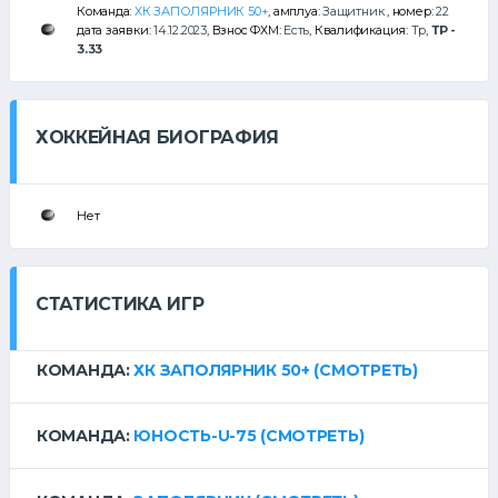
Команда:
ХК ЗАПОЛЯРНИК 50+
, амплуа:
Защитник
, номер:
22
дата заявки:
14.12.2023
, Взнос ФХМ:
Есть
, Квалификация:
Тр
,
ТР -
3.33
ХОККЕЙНАЯ БИОГРАФИЯ
Нет
СТАТИСТИКА ИГР
КОМАНДА:
ХК ЗАПОЛЯРНИК 50+
(СМОТРЕТЬ)
КОМАНДА:
ЮНОСТЬ-U-75
(СМОТРЕТЬ)