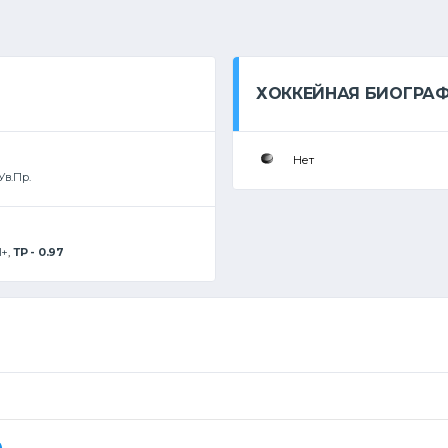
ХОККЕЙНАЯ БИОГРА
Нет
Ув.Пр.
II+
,
ТР - 0.97