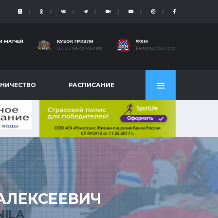
И МАТЧЕЙ
КУБОК ГРИЗЛИ
ФХМ
GRIZZLYHOCKEY.RU
FHMOSCOW.COM
НИЧЕСТВО
РАСПИСАНИЕ
АЛЕКСЕЕВИЧ
NILA