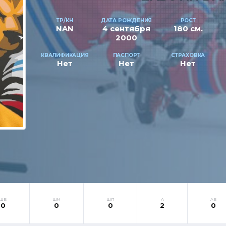
ТР/КН
ДАТА РОЖДЕНИЯ
РОСТ
NAN
4 сентября
180 см.
2000
КВАЛИФИКАЦИЯ
ПАСПОРТ
СТРАХОВКА
Нет
Нет
Нет
ШБ
ШМ
ШП
А
АБ
0
0
0
2
0