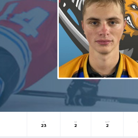
И
Ш
ШР
23
2
2