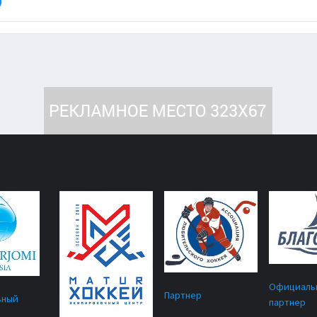
)
Официаль
Партнер
ьный
партнер