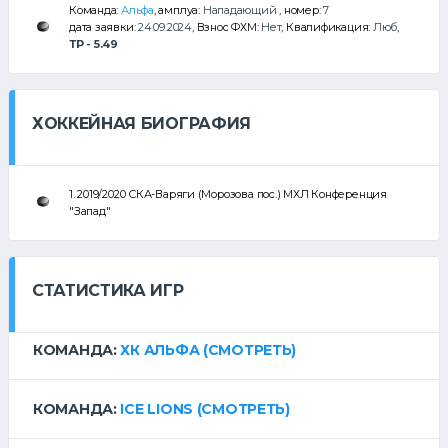
Команда:
Альфа
, амплуа:
Нападающий
, номер:
7
дата заявки:
24.09.2024
, Взнос ФХМ:
Нет
, Квалификация:
Люб
,
ТР - 5.49
ХОККЕЙНАЯ БИОГРАФИЯ
1. 2019/2020 СКА-Варяги (Морозова пос.) МХЛ Конференция
"Запад"
СТАТИСТИКА ИГР
КОМАНДА:
ХК АЛЬФА
(СМОТРЕТЬ)
КОМАНДА:
ICE LIONS
(СМОТРЕТЬ)