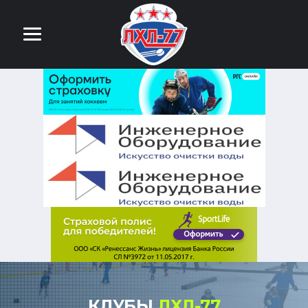
КЛУБЫ
ЛХЛ-77