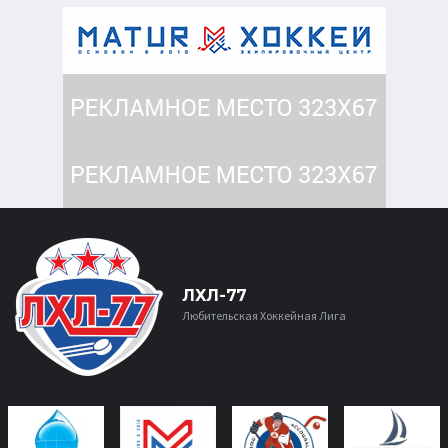
ЛХЛ-77
Любительская Хоккейная Лига