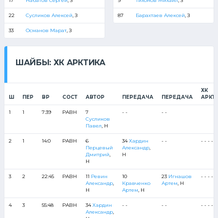
17
Набатов Сергей
, З
9
Тихонов Михаил
, З
22
Сусликов Алексей
, З
87
Барахтаев Алексей
, З
33
Османов Марат
, З
ШАЙБЫ: ХК АРКТИКА
ХК
Ш
ПЕР
ВР
СОСТ
АВТОР
ПЕРЕДАЧА
ПЕРЕДАЧА
АРКТ
1
1
7:39
РАВН
7
- -
- -
Сусликов
Павел
, Н
2
1
14:0
РАВН
6
34
Хардин
- -
- - - - -
Перцевый
Александр
,
Дмитрий
,
Н
Н
3
2
22:45
РАВН
11
Ревин
10
23
Игнашов
- - - - -
Александр
,
Кравченко
Артем
, Н
Н
Артем
, Н
4
3
55:48
РАВН
34
Хардин
- -
- -
- - - - -
Александр
,