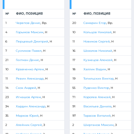
№
ФИО, ПОЗИЦИЯ
№
ФИО, ПОЗИЦИЯ
1
Черепов Денис
, Вр.
20
Самарин Егор
, Вр.
4
Горымов Максим
, Н
10
Кольцов Николай
, Н
6
Перцевый Дмитрий
, Н
11
Новиков Сергей
, Н
7
Сусликов Павел
, Н
16
Шохолов Николай
, Н
21
Гехтман Денис
, Н
17
Кузнецов Алексей
, Н
10
Кравченко Артем
, Н
18
Халлик Вадим
, Н
11
Ревин Александр
, Н
19
Топильских Виктор
, Н
14
Скок Андрей
, Н
55
Руденко Виктор
, Н
23
Игнашов Артем
, Н
71
Королев Алексей
, Н
34
Хардин Александр
, Н
91
Васильев Данила
, Н
35
Марков Юрий
, Н
97
Тарасов Виталий
, Н
2
Алейник Сергей
, З
2
Ширганов Максим
, З