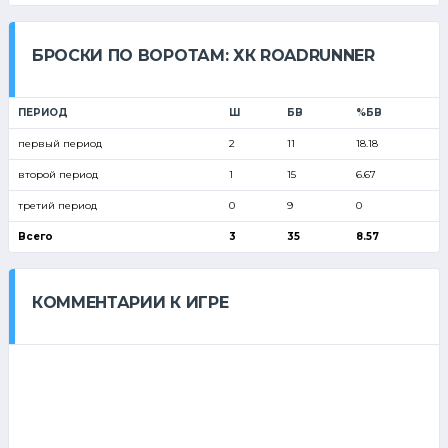
БРОСКИ ПО ВОРОТАМ: ХК ROADRUNNER
ПЕРИОД
Ш
БВ
%БВ
первый период
2
11
18.18
второй период
1
15
6.67
третий период
0
9
0
Всего
3
35
8.57
КОММЕНТАРИИ К ИГРЕ