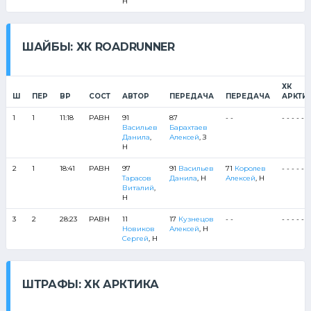
Н
ШАЙБЫ: ХК ROADRUNNER
ХК
Ш
ПЕР
ВР
СОСТ
АВТОР
ПЕРЕДАЧА
ПЕРЕДАЧА
АРКТИ
1
1
11:18
РАВН
91
87
- -
- - - - -
Васильев
Барахтаев
Данила
,
Алексей
, З
Н
2
1
18:41
РАВН
97
91
Васильев
71
Королев
- - - - -
Тарасов
Данила
, Н
Алексей
, Н
Виталий
,
Н
3
2
28:23
РАВН
11
17
Кузнецов
- -
- - - - -
Новиков
Алексей
, Н
Сергей
, Н
ШТРАФЫ: ХК АРКТИКА