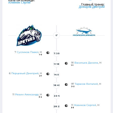
Капитан команды:
Алейник Сергей
Главный тренер:
Домарёв Дмитрий
0’
7
Сусликов Павел
, Н
7:39
1-0
91
Васильев Данила
, Н
11:18
1-1
6
Перцевый Дмитрий
, Н
14:0
2-1
97
Тарасов Виталий
, Н
18:41
2-2
11
Ревин Александр
, Н
22:4
3-2
5
11
Новиков Сергей
, Н
28:2
3-3
3