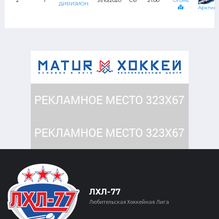
2
1
31/10/2020
Сб
21:00
Огонь
ДИВИЗИОН
Арктик
ЛХЛ-77
Любительская Хоккейная Лига