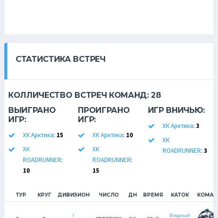
СТАТИСТИКА ВСТРЕЧ
КОЛЛИЧЕСТВО ВСТРЕЧ КОМАНД:
28
ВЫИГРАНО
ПРОИГРАНО
ИГР ВНИЧЬЮ:
ИГР:
ИГР:
ХК Арктика
:
3
ХК Арктика
:
15
ХК Арктика
:
10
ХК
ХК
ХК
ROADRUNNER
:
3
ROADRUNNER
:
ROADRUNNER
:
10
15
ТУР
КРУГ
ДИВИЗИОН
ЧИСЛО
ДН
ВРЕМЯ
КАТОК
КОМАН
I
Видный