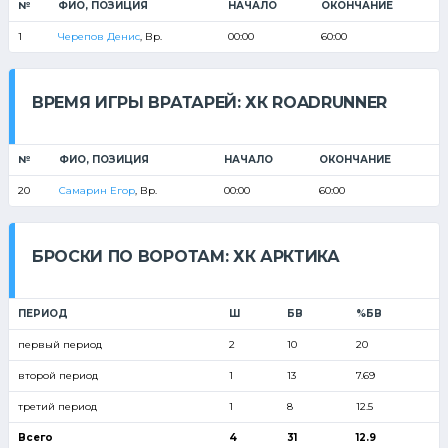
№
ФИО, ПОЗИЦИЯ
НАЧАЛО
ОКОНЧАНИЕ
1
Черепов Денис
, Вр.
00:00
60:00
ВРЕМЯ ИГРЫ ВРАТАРЕЙ: ХК ROADRUNNER
№
ФИО, ПОЗИЦИЯ
НАЧАЛО
ОКОНЧАНИЕ
20
Самарин Егор
, Вр.
00:00
60:00
БРОСКИ ПО ВОРОТАМ: ХК АРКТИКА
ПЕРИОД
Ш
БВ
%БВ
первый период
2
10
20
второй период
1
13
7.69
третий период
1
8
12.5
Всего
4
31
12.9