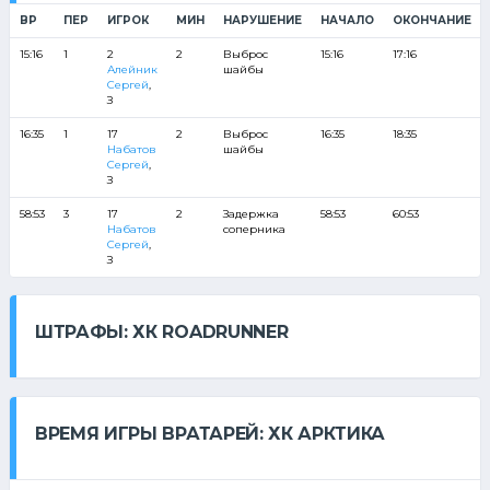
ВР
ПЕР
ИГРОК
МИН
НАРУШЕНИЕ
НАЧАЛО
ОКОНЧАНИЕ
15:16
1
2
2
Выброс
15:16
17:16
Алейник
шайбы
Сергей
,
З
16:35
1
17
2
Выброс
16:35
18:35
Набатов
шайбы
Сергей
,
З
58:53
3
17
2
Задержка
58:53
60:53
Набатов
соперника
Сергей
,
З
ШТРАФЫ: ХК ROADRUNNER
ВРЕМЯ ИГРЫ ВРАТАРЕЙ: ХК АРКТИКА