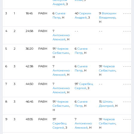
Андрей
, З
3
1
18:45
РАВН
6
Сычев
40
Серкин
9
Волошин
- - - - -
Петр
, Н
Андрей
, З
Владимир
,
Н
4
2
24:58
РАВН
7
- -
- -
- - - - -
Антоненко
Алексей
, Н
5
2
36:20
РАВН
91
Чирков
6
Сычев
- -
- - - - -
Себастьян
,
Петр
, Н
Н
6
3
42:38
РАВН
7
6
Сычев
91
Чирков
- - - - -
Антоненко
Петр
, Н
Себастьян
,
Алексей
, Н
Н
7
3
44:50
РАВН
7
97
Скребец
- -
- - - - -
Антоненко
Сергей
, З
Алексей
, Н
8
3
46:45
РАВН
91
Чирков
6
Сычев
15
Штоль
- - - - -
Себастьян
,
Петр
, Н
Дмитрий
, Н
Н
9
3
49:35
РАВН
97
7
91
Чирков
- - - - -
Скребец
Антоненко
Себастьян
,
Сергей
, З
Алексей
, Н
Н