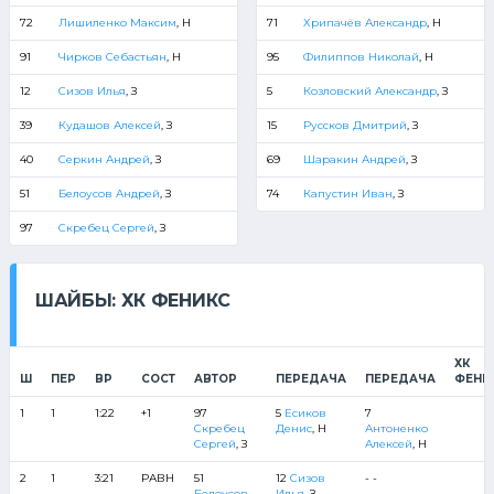
72
Лишиленко Максим
, Н
71
Хрипачёв Александр
, Н
91
Чирков Себастьян
, Н
95
Филиппов Николай
, Н
12
Сизов Илья
, З
5
Козловский Александр
, З
39
Кудашов Алексей
, З
15
Руссков Дмитрий
, З
40
Серкин Андрей
, З
69
Шаракин Андрей
, З
51
Белоусов Андрей
, З
74
Капустин Иван
, З
97
Скребец Сергей
, З
ШАЙБЫ: ХК ФЕНИКС
ХК
Ш
ПЕР
ВР
СОСТ
АВТОР
ПЕРЕДАЧА
ПЕРЕДАЧА
ФЕНИ
1
1
1:22
+1
97
5
Есиков
7
Скребец
Денис
, Н
Антоненко
Сергей
, З
Алексей
, Н
2
1
3:21
РАВН
51
12
Сизов
- -
Белоусов
Илья
, З