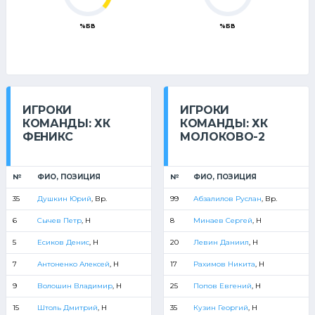
%БВ
%БВ
ИГРОКИ
ИГРОКИ
КОМАНДЫ: ХК
КОМАНДЫ: ХК
ФЕНИКС
МОЛОКОВО-2
№
ФИО, ПОЗИЦИЯ
№
ФИО, ПОЗИЦИЯ
35
Душкин Юрий
, Вр.
99
Абзалилов Руслан
, Вр.
6
Сычев Петр
, Н
8
Минаев Сергей
, Н
5
Есиков Денис
, Н
20
Левин Даниил
, Н
7
Антоненко Алексей
, Н
17
Рахимов Никита
, Н
9
Волошин Владимир
, Н
25
Попов Евгений
, Н
15
Штоль Дмитрий
, Н
35
Кузин Георгий
, Н