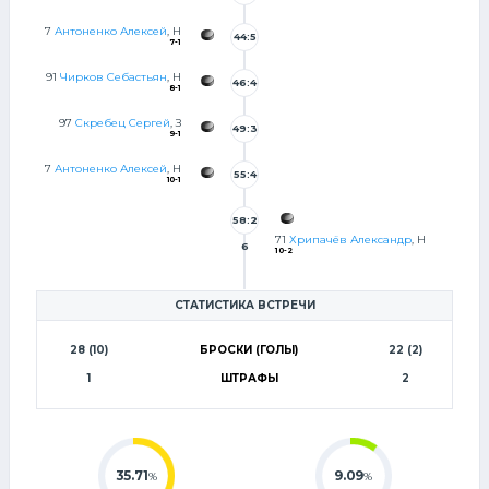
0
7
Антоненко Алексей
, Н
44:5
7-1
0
91
Чирков Себастьян
, Н
46:4
8-1
5
97
Скребец Сергей
, З
49:3
9-1
5
7
Антоненко Алексей
, Н
55:4
10-1
5
58:2
71
Хрипачёв Александр
, Н
6
10-2
СТАТИСТИКА ВСТРЕЧИ
28 (10)
БРОСКИ (ГОЛЫ)
22 (2)
1
ШТРАФЫ
2
35.71
9.09
%
%