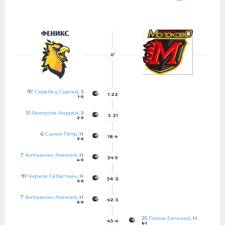
0’
97
Скребец Сергей
, З
1:22
1-0
51
Белоусов Андрей
, З
3:21
2-0
6
Сычев Петр
, Н
18:4
3-0
5
7
Антоненко Алексей
, Н
24:5
4-0
8
91
Чирков Себастьян
, Н
36:2
5-0
0
7
Антоненко Алексей
, Н
42:3
6-0
8
25
Попов Евгений
, Н
43:4
6-1