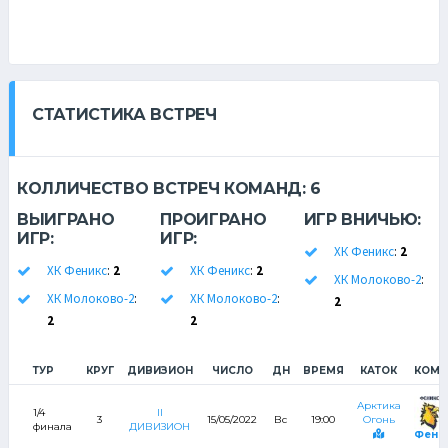
СТАТИСТИКА ВСТРЕЧ
КОЛЛИЧЕСТВО ВСТРЕЧ КОМАНД:
6
ВЫИГРАНО
ПРОИГРАНО
ИГР ВНИЧЬЮ:
ИГР:
ИГР:
ХК Феникс
:
2
ХК Феникс
:
2
ХК Феникс
:
2
ХК Молоково-2
:
ХК Молоково-2
:
ХК Молоково-2
:
2
2
2
ТУР
КРУГ
ДИВИЗИОН
ЧИСЛО
ДН
ВРЕМЯ
КАТОК
КОМА
Арктика
1/4
II
3
15/05/2022
Вс
19:00
Огонь
финала
ДИВИЗИОН
Фени