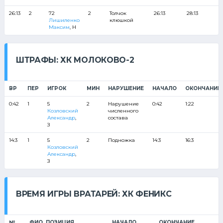
26:13
2
72
2
Толчок
26:13
28:13
Лишиленко
клюшкой
Максим
, Н
ШТРАФЫ: ХК МОЛОКОВО-2
ВР
ПЕР
ИГРОК
МИН
НАРУШЕНИЕ
НАЧАЛО
ОКОНЧАНИЕ
0:42
1
5
2
Нарушение
0:42
1:22
Козловский
численного
Александр
,
состава
З
14:3
1
5
2
Подножка
14:3
16:3
Козловский
Александр
,
З
ВРЕМЯ ИГРЫ ВРАТАРЕЙ: ХК ФЕНИКС
№
ФИО, ПОЗИЦИЯ
НАЧАЛО
ОКОНЧАНИЕ