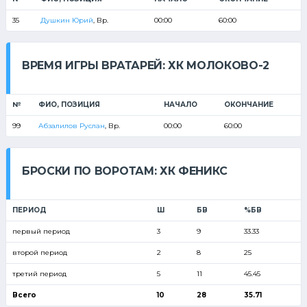
35
Душкин Юрий
, Вр.
00:00
60:00
ВРЕМЯ ИГРЫ ВРАТАРЕЙ: ХК МОЛОКОВО-2
№
ФИО, ПОЗИЦИЯ
НАЧАЛО
ОКОНЧАНИЕ
99
Абзалилов Руслан
, Вр.
00:00
60:00
БРОСКИ ПО ВОРОТАМ: ХК ФЕНИКС
ПЕРИОД
Ш
БВ
%БВ
первый период
3
9
33.33
второй период
2
8
25
третий период
5
11
45.45
Всего
10
28
35.71