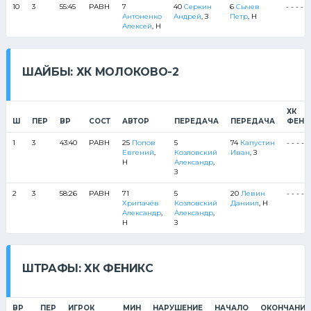
10
3
55:45
РАВН
7
40
Серкин
6
Сычев
- - - - -
Антоненко
Андрей
, З
Петр
, Н
Алексей
, Н
ШАЙБЫ: ХК МОЛОКОВО-2
ХК
Ш
ПЕР
ВР
СОСТ
АВТОР
ПЕРЕДАЧА
ПЕРЕДАЧА
ФЕНИ
1
3
43:40
РАВН
25
Попов
5
74
Капустин
- - - - -
Евгений
,
Козловский
Иван
, З
Н
Александр
,
З
2
3
58:26
РАВН
71
5
20
Левин
- - - - -
Хрипачёв
Козловский
Даниил
, Н
Александр
,
Александр
,
Н
З
ШТРАФЫ: ХК ФЕНИКС
ВР
ПЕР
ИГРОК
МИН
НАРУШЕНИЕ
НАЧАЛО
ОКОНЧАНИЕ