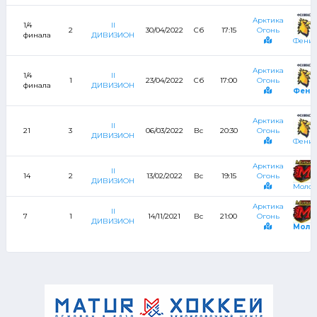
Арктика
1/4
II
2
30/04/2022
Сб
17:15
Огонь
финала
ДИВИЗИОН
Феник
Арктика
1/4
II
1
23/04/2022
Сб
17:00
Огонь
финала
ДИВИЗИОН
Фени
Арктика
II
21
3
06/03/2022
Вс
20:30
Огонь
ДИВИЗИОН
Феник
Арктика
II
14
2
13/02/2022
Вс
19:15
Огонь
ДИВИЗИОН
Молок
Арктика
II
7
1
14/11/2021
Вс
21:00
Огонь
ДИВИЗИОН
Моло