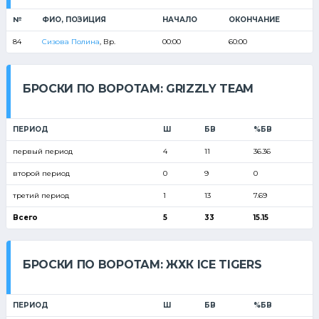
№
ФИО, ПОЗИЦИЯ
НАЧАЛО
ОКОНЧАНИЕ
84
Сизова Полина
, Вр.
00:00
60:00
БРОСКИ ПО ВОРОТАМ: GRIZZLY TEAM
ПЕРИОД
Ш
БВ
%БВ
первый период
4
11
36.36
второй период
0
9
0
третий период
1
13
7.69
Всего
5
33
15.15
БРОСКИ ПО ВОРОТАМ: ЖХК ICE TIGERS
ПЕРИОД
Ш
БВ
%БВ