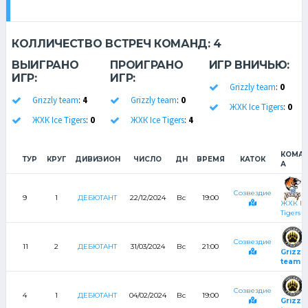
КОЛЛИЧЕСТВО ВСТРЕЧ КОМАНД:
4
ВЫИГРАНО
ПРОИГРАНО
ИГР ВНИЧЬЮ:
ИГР:
ИГР:
Grizzly team
:
0
Grizzly team
:
4
Grizzly team
:
0
ЖХК Ice Tigers
:
0
ЖХК Ice Tigers
:
0
ЖХК Ice Tigers
:
4
КОМА
ТУР
КРУГ
ДИВИЗИОН
ЧИСЛО
ДН
ВРЕМЯ
КАТОК
А
Созвездие
9
1
ДЕБЮТАНТ
22/12/2024
Вс
19:00
ЖХК Ic
Tigers
Созвездие
11
2
ДЕБЮТАНТ
31/03/2024
Вс
21:00
Grizzly
team
Созвездие
4
1
ДЕБЮТАНТ
04/02/2024
Вс
19:00
Grizzly