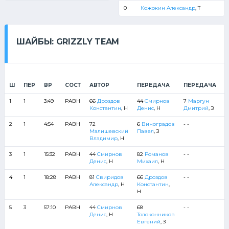
0
Кожокин Александр
, Т
ШАЙБЫ: GRIZZLY TEAM
G
Ш
ПЕР
ВР
СОСТ
АВТОР
ПЕРЕДАЧА
ПЕРЕДАЧА
T
1
1
3:49
РАВН
66
Дроздов
44
Смирнов
7
Маргун
7
Константин
, Н
Денис
, Н
Дмитрий
, З
6
2
1
4:54
РАВН
72
6
Виноградов
- -
6
Малишевский
Павел
, З
8
Владимир
, Н
3
1
15:32
РАВН
44
Смирнов
82
Романов
- -
4
Денис
, Н
Михаил
, Н
6
4
1
18:28
РАВН
81
Свиридов
66
Дроздов
- -
6
Александр
, Н
Константин
,
7
Н
5
3
57:10
РАВН
44
Смирнов
68
- -
4
Денис
, Н
Толоконников
8
Евгений
, З