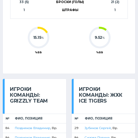
33 (5)
БРОСКИ (ГОЛЫ)
21 (2)
1
ШТРАФЫ
1
15.15
9.52
%
%
%БВ
%БВ
ИГРОКИ
ИГРОКИ
КОМАНДЫ:
КОМАНДЫ: ЖХК
GRIZZLY TEAM
ICE TIGERS
№
ФИО, ПОЗИЦИЯ
№
ФИО, ПОЗИЦИЯ
84
Поздняков Владимир
, Вр.
29
Зубиков Сергей
, Вр.
84
Поздняков Владимир
, Вр.
84
Сизова Полина
, Вр.