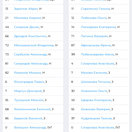
13
Зарипов Айрат
, Н
11
Сиротенко Галина
, Н
21
Микляев Кирилл
, Н
12
Лобанова Ольга
, Н
44
Смирнов Денис
, Н
14
Пискарева Екатерина
, Н
66
Дроздов Константин
, Н
71
Папина Валерия
, Н
72
Малишевский Владимир
, Н
87
Афанасьева Ирина
, Н
73
Сербуков Александр
, Н
99
Побаназарова Алена
, Н
81
Свиридов Александр
, Н
4
Смирнова Анастасия
, З
82
Романов Михаил
, Н
7
Махова Евгения
, З
6
Виноградов Павел
, З
8
Шилякова Татьяна
, З
7
Маргун Дмитрий
, З
30
Кожокина Ольга
, З
55
Лукошков Максим
, З
43
Щедова Екатерина
, З
68
Толоконников Евгений
, З
55
Казакова Валерия
, З
85
Баранов Василий
, З
97
Кудрявцева Таисия
, З
0
Волошин Александр
, ГлТ
0
Смирнова Анастасия
, ГлТ