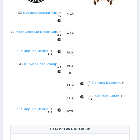
66
Дроздов Константин
, Н
3:49
1-0
72
Малишевский Владимир
, Н
4:54
2-0
44
Смирнов Денис
, Н
15:3
3-0
2
81
Свиридов Александр
, Н
18:2
4-0
8
71
Папина Валерия
, Н
35:2
4-1
5
12
Лобанова Ольга
, Н
46:5
4-2
4
44
Смирнов Денис
, Н
57:1
5-2
0
СТАТИСТИКА ВСТРЕЧИ