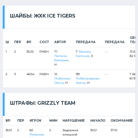
ШАЙБЫ: ЖХК ICE TIGERS
GRIZ
Ш
ПЕР
ВР
СОСТ
АВТОР
ПЕРЕДАЧА
ПЕРЕДАЧА
TEA
1
2
35:25
РАВН
71
7
Махова
- -
13 66
Папина
Евгения
, З
82 85
Валерия
,
Н
2
3
46:54
РАВН
12
99
- -
7 66 
Лобанова
Побаназарова
81 82
Ольга
, Н
Алена
, Н
ШТРАФЫ: GRIZZLY TEAM
ВР
ПЕР
ИГРОК
МИН
НАРУШЕНИЕ
НАЧАЛО
ОКОНЧАНИЕ
35:51
2
82
2
Задержка
35:51
37:51
Романов
клюшкой