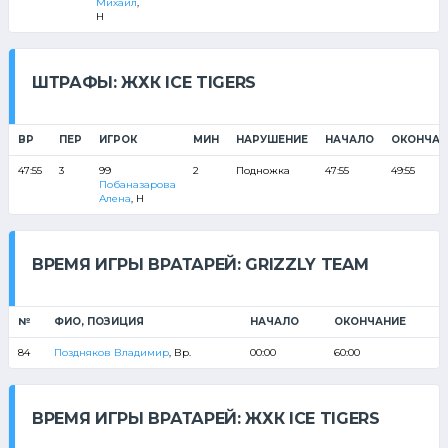
Михаил
,
Н
ШТРАФЫ: ЖХК ICE TIGERS
ВР
ПЕР
ИГРОК
МИН
НАРУШЕНИЕ
НАЧАЛО
ОКОНЧАН
47:55
3
99
2
Подножка
47:55
49:55
Побаназарова
Алена
, Н
ВРЕМЯ ИГРЫ ВРАТАРЕЙ: GRIZZLY TEAM
№
ФИО, ПОЗИЦИЯ
НАЧАЛО
ОКОНЧАНИЕ
84
Поздняков Владимир
, Вр.
00:00
60:00
ВРЕМЯ ИГРЫ ВРАТАРЕЙ: ЖХК ICE TIGERS