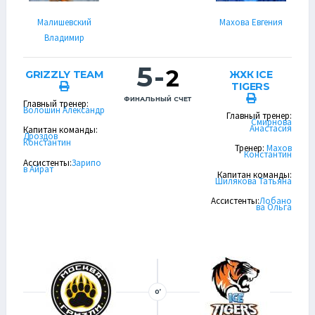
Малишевский
Махова Евгения
Владимир
5
-
2
GRIZZLY TEAM
ЖХК ICE
TIGERS
ФИНАЛЬНЫЙ СЧЕТ
Главный тренер:
Волошин Александр
Главный тренер:
Смирнова
Анастасия
Капитан команды:
Дроздов
Константин
Тренер:
Махов
Константин
Ассистенты:
Зарипо
в Айрат
Капитан команды:
Шилякова Татьяна
Ассистенты:
Лобано
ва Ольга
0’