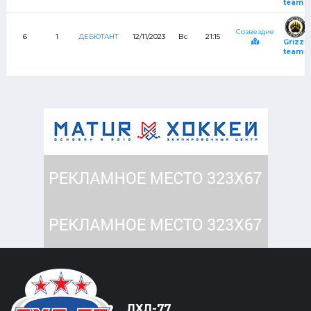
team
Созвездие
6
1
ДЕБЮТАНТ
12/11/2023
Вс
21:15
Grizzly
team
ЛХЛ-77