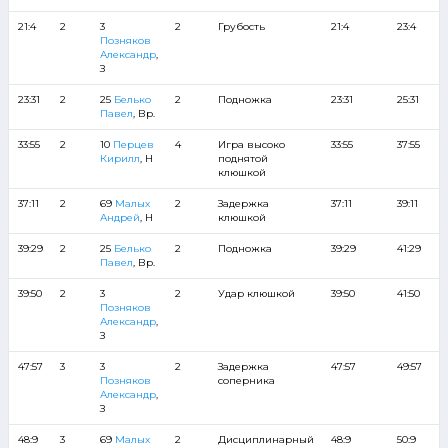
21:4
2
3
2
Грубость
21:4
23:4
Позняков
Александр
,
З
23:31
2
25
Белько
2
Подножка
23:31
25:31
Павел
, Вр.
33:55
2
10
Перцев
4
Игра высоко
33:55
37:55
Кирилл
, Н
поднятой
клюшкой
37:11
2
69
Малых
2
Задержка
37:11
39:11
Андрей
, Н
клюшкой
39:29
2
25
Белько
2
Подножка
39:29
41:29
Павел
, Вр.
39:50
2
3
2
Удар клюшкой
39:50
41:50
Позняков
Александр
,
З
47:57
3
3
2
Задержка
47:57
49:57
Позняков
соперника
Александр
,
З
48:9
3
69
Малых
2
Дисциплинарный
48:9
50:9