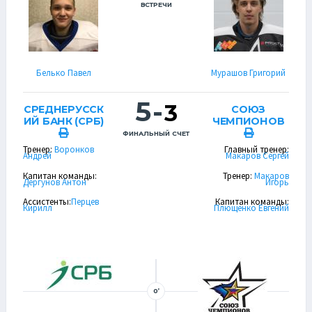
ВСТРЕЧИ
Белько Павел
Мурашов Григорий
5
-
3
СРЕДНЕРУССК
СОЮЗ
ИЙ БАНК (СРБ)
ЧЕМПИОНОВ
ФИНАЛЬНЫЙ СЧЕТ
Тренер:
Воронков
Главный тренер:
Андрей
Макаров Сергей
Капитан команды:
Тренер:
Макаров
Дергунов Антон
Игорь
Ассистенты:
Перцев
Капитан команды:
Кирилл
Плющенко Евгений
0’