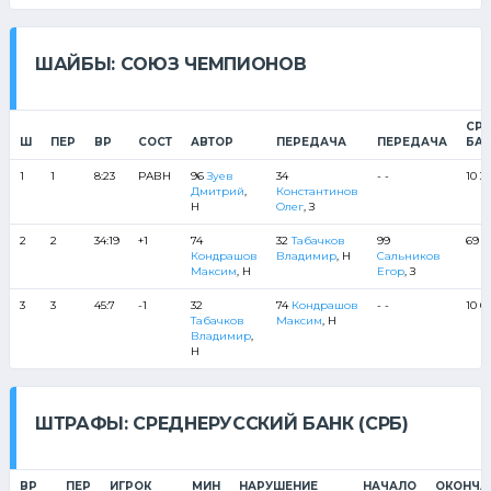
ШАЙБЫ: СОЮЗ ЧЕМПИОНОВ
СР
Ш
ПЕР
ВР
СОСТ
АВТОР
ПЕРЕДАЧА
ПЕРЕДАЧА
БАН
1
1
8:23
РАВН
96
Зуев
34
- -
10 3 
Дмитрий
,
Константинов
Н
Олег
, З
2
2
34:19
+1
74
32
Табачков
99
69 14
Кондрашов
Владимир
, Н
Сальников
Максим
, Н
Егор
, З
3
3
45:7
-1
32
74
Кондрашов
- -
10 69
Табачков
Максим
, Н
Владимир
,
Н
ШТРАФЫ: СРЕДНЕРУССКИЙ БАНК (СРБ)
ВР
ПЕР
ИГРОК
МИН
НАРУШЕНИЕ
НАЧАЛО
ОКОНЧА