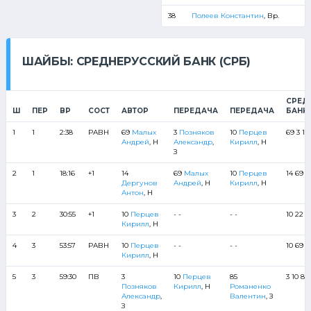
38
Полеев Константин
, Вр.
ШАЙБЫ: СРЕДНЕРУССКИЙ БАНК (СРБ)
СРЕД
Ш
ПЕР
ВР
СОСТ
АВТОР
ПЕРЕДАЧА
ПЕРЕДАЧА
БАНК 
1
1
2:38
РАВН
69
Малых
3
Позняков
10
Перцев
69 3 10
Андрей
, Н
Александр
,
Кирилл
, Н
З
2
1
18:16
+1
14
69
Малых
10
Перцев
14 69 3
Дергунов
Андрей
, Н
Кирилл
, Н
Антон
, Н
3
2
30:55
+1
10
Перцев
- -
- -
10 22 8
Кирилл
, Н
4
3
53:57
РАВН
10
Перцев
- -
- -
10 69 8
Кирилл
, Н
5
3
59:30
ПВ
3
10
Перцев
85
3 10 85
Позняков
Кирилл
, Н
Романенко
Александр
,
Валентин
, З
З