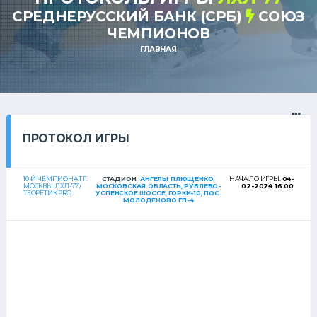
СРЕДНЕРУССКИЙ БАНК (СРБ)
СОЮЗ
ЧЕМПИОНОВ
ГЛАВНАЯ
ПРОТОКОЛ ИГРЫ
10-Й ЧЕМПИОНАТ Г.
СТАДИОН:
АНГЕЛЫ ПЛЮЩЕНКО:
НАЧАЛО ИГРЫ:
04-
МОСКВЫ ЛХЛ-77 /
МОСКОВСКАЯ ОБЛАСТЬ, РУБЛЕВО-
02-2024 16:00
ТЕОРЕТИК PRO
УСПЕНСКОЕ ШОССЕ, ГОРКИ-10, ПОС.
МОЛОДЕНОВО ГП-4