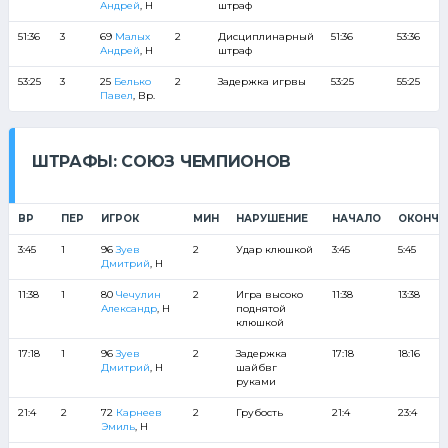
Андрей
, Н
штраф
51:36
3
69
Малых
2
Дисциплинарный
51:36
53:36
Андрей
, Н
штраф
53:25
3
25
Белько
2
Задержка игрвы
53:25
55:25
Павел
, Вр.
ШТРАФЫ: СОЮЗ ЧЕМПИОНОВ
ВР
ПЕР
ИГРОК
МИН
НАРУШЕНИЕ
НАЧАЛО
ОКОНЧА
3:45
1
96
Зуев
2
Удар клюшкой
3:45
5:45
Дмитрий
, Н
11:38
1
80
Чечулин
2
Игра высоко
11:38
13:38
Александр
, Н
поднятой
клюшкой
17:18
1
96
Зуев
2
Задержка
17:18
18:16
Дмитрий
, Н
шайбвг
руками
21:4
2
72
Карнеев
2
Грубость
21:4
23:4
Эмиль
, Н