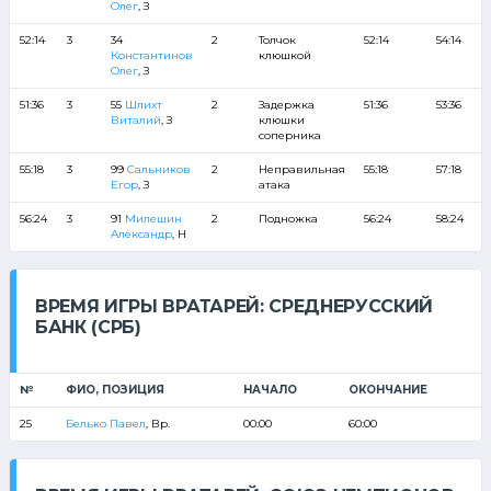
Олег
, З
52:14
3
34
2
Толчок
52:14
54:14
Константинов
клюшкой
Олег
, З
51:36
3
55
Шлихт
2
Задержка
51:36
53:36
Виталий
, З
клюшки
соперника
55:18
3
99
Сальников
2
Неправильная
55:18
57:18
Егор
, З
атака
56:24
3
91
Милешин
2
Подножка
56:24
58:24
Александр
, Н
ВРЕМЯ ИГРЫ ВРАТАРЕЙ: СРЕДНЕРУССКИЙ
БАНК (СРБ)
№
ФИО, ПОЗИЦИЯ
НАЧАЛО
ОКОНЧАНИЕ
25
Белько Павел
, Вр.
00:00
60:00