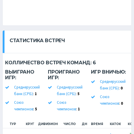
СТАТИСТИКА ВСТРЕЧ
КОЛЛИЧЕСТВО ВСТРЕЧ КОМАНД:
6
ВЫИГРАНО
ПРОИГРАНО
ИГР ВНИЧЬЮ:
ИГР:
ИГР:
Среднерусский
Среднерусский
Среднерусский
банк (СРБ)
:
0
банк (СРБ)
:
1
банк (СРБ)
:
5
Союз
Союз
Союз
чемпионов
:
0
чемпионов
:
5
чемпионов
:
1
ТУР
КРУГ
ДИВИЗИОН
ЧИСЛО
ДН
ВРЕМЯ
КАТОК
КО