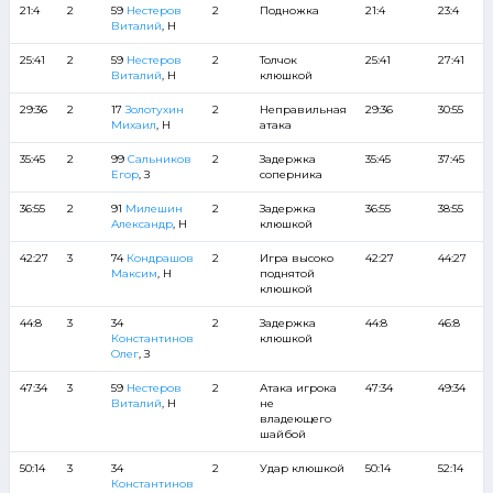
21:4
2
59
Нестеров
2
Подножка
21:4
23:4
Виталий
, Н
25:41
2
59
Нестеров
2
Толчок
25:41
27:41
Виталий
, Н
клюшкой
29:36
2
17
Золотухин
2
Неправильная
29:36
30:55
Михаил
, Н
атака
35:45
2
99
Сальников
2
Задержка
35:45
37:45
Егор
, З
соперника
36:55
2
91
Милешин
2
Задержка
36:55
38:55
Александр
, Н
клюшкой
42:27
3
74
Кондрашов
2
Игра высоко
42:27
44:27
Максим
, Н
поднятой
клюшкой
44:8
3
34
2
Задержка
44:8
46:8
Константинов
клюшкой
Олег
, З
47:34
3
59
Нестеров
2
Атака игрока
47:34
49:34
Виталий
, Н
не
владеющего
шайбой
50:14
3
34
2
Удар клюшкой
50:14
52:14
Константинов