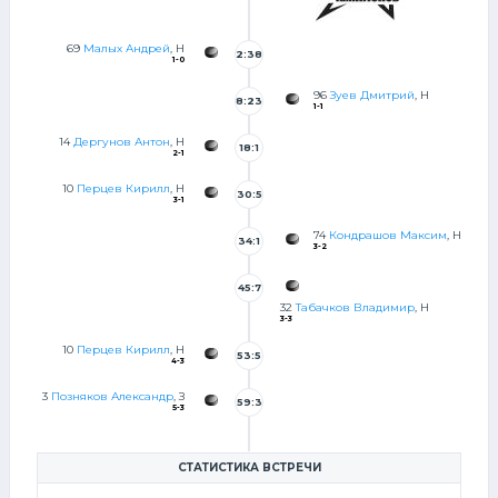
69
Малых Андрей
, Н
2:38
1-0
96
Зуев Дмитрий
, Н
8:23
1-1
14
Дергунов Антон
, Н
18:1
2-1
6
10
Перцев Кирилл
, Н
30:5
3-1
5
74
Кондрашов Максим
, Н
34:1
3-2
9
45:7
32
Табачков Владимир
, Н
3-3
10
Перцев Кирилл
, Н
53:5
4-3
7
3
Позняков Александр
, З
59:3
5-3
0
СТАТИСТИКА ВСТРЕЧИ