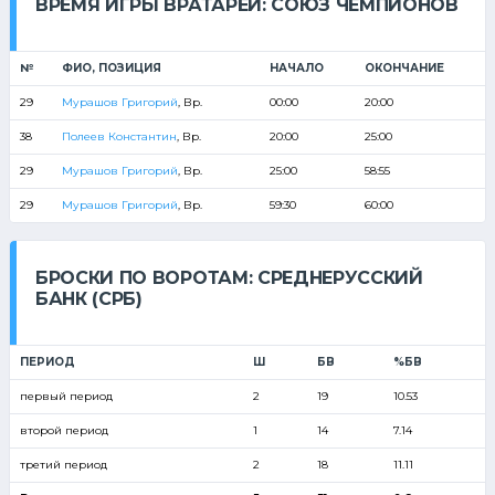
ВРЕМЯ ИГРЫ ВРАТАРЕЙ: СОЮЗ ЧЕМПИОНОВ
№
ФИО, ПОЗИЦИЯ
НАЧАЛО
ОКОНЧАНИЕ
29
Мурашов Григорий
, Вр.
00:00
20:00
38
Полеев Константин
, Вр.
20:00
25:00
29
Мурашов Григорий
, Вр.
25:00
58:55
29
Мурашов Григорий
, Вр.
59:30
60:00
БРОСКИ ПО ВОРОТАМ: СРЕДНЕРУССКИЙ
БАНК (СРБ)
ПЕРИОД
Ш
БВ
%БВ
первый период
2
19
10.53
второй период
1
14
7.14
третий период
2
18
11.11