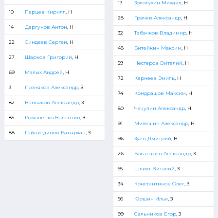
17
Золотухин Михаил
, Н
10
Перцев Кирилл
, Н
28
Грачев Александр
, Н
14
Дергунов Антон
, Н
32
Табачков Владимир
, Н
22
Синдеев Сергей
, Н
48
Битейкин Максим
, Н
27
Шарков Григорий
, Н
59
Нестеров Виталий
, Н
69
Малых Андрей
, Н
72
Карнеев Эмиль
, Н
3
Позняков Александр
, З
74
Кондрашов Максим
, Н
82
Ваньчков Александр
, З
80
Чечулин Александр
, Н
85
Романенко Валентин
, З
91
Милешин Александр
, Н
88
Гайнитдинов Батырхан
, З
96
Зуев Дмитрий
, Н
26
Богатырев Александр
, З
55
Шлихт Виталий
, З
34
Константинов Олег
, З
56
Юршин Илья
, З
99
Сальников Егор
, З