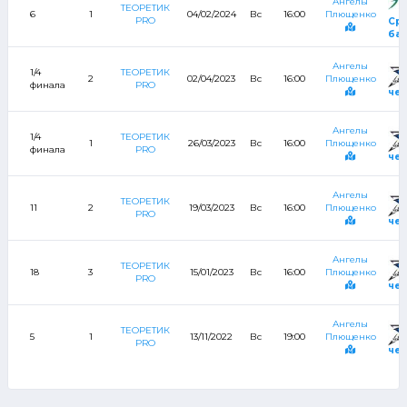
Ангелы
ТЕОРЕТИК
6
1
04/02/2024
Вс
16:00
Плющенко
PRO
Ср
бан
Ангелы
1/4
ТЕОРЕТИК
2
02/04/2023
Вс
16:00
Плющенко
финала
PRO
че
Ангелы
1/4
ТЕОРЕТИК
1
26/03/2023
Вс
16:00
Плющенко
финала
PRO
че
Ангелы
ТЕОРЕТИК
11
2
19/03/2023
Вс
16:00
Плющенко
PRO
че
Ангелы
ТЕОРЕТИК
18
3
15/01/2023
Вс
16:00
Плющенко
PRO
че
Ангелы
ТЕОРЕТИК
5
1
13/11/2022
Вс
19:00
Плющенко
PRO
че