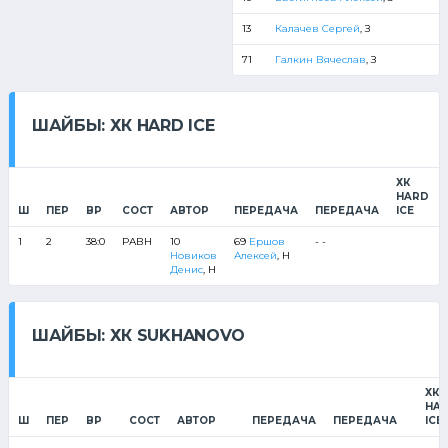
13
Калачев Сергей
, З
71
Галкин Вячеслав
, З
ШАЙБЫ: ХК HARD ICE
ХК
HARD
Ш
ПЕР
ВР
СОСТ
АВТОР
ПЕРЕДАЧА
ПЕРЕДАЧА
ICE
1
2
38:0
РАВН
10
69
Ершов
- -
Новиков
Алексей
, Н
Денис
, Н
ШАЙБЫ: ХК SUKHANOVO
ХК
HA
Ш
ПЕР
ВР
СОСТ
АВТОР
ПЕРЕДАЧА
ПЕРЕДАЧА
ICE