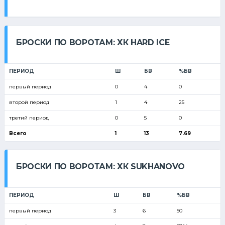
БРОСКИ ПО ВОРОТАМ: ХК HARD ICE
ПЕРИОД
Ш
БВ
%БВ
первый период
0
4
0
второй период
1
4
25
третий период
0
5
0
Всего
1
13
7.69
БРОСКИ ПО ВОРОТАМ: ХК SUKHANOVO
ПЕРИОД
Ш
БВ
%БВ
первый период
3
6
50