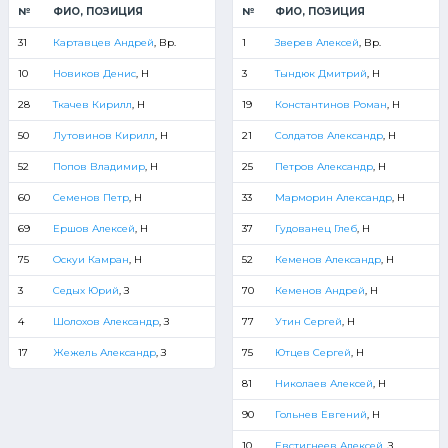
№
ФИО, ПОЗИЦИЯ
№
ФИО, ПОЗИЦИЯ
31
Картавцев Андрей
, Вр.
1
Зверев Алексей
, Вр.
10
Новиков Денис
, Н
3
Тындюк Дмитрий
, Н
28
Ткачев Кирилл
, Н
19
Константинов Роман
, Н
50
Лутовинов Кирилл
, Н
21
Солдатов Александр
, Н
52
Попов Владимир
, Н
25
Петров Александр
, Н
60
Семенов Петр
, Н
33
Марморин Александр
, Н
69
Ершов Алексей
, Н
37
Гудованец Глеб
, Н
75
Оскуи Камран
, Н
52
Кеменов Александр
, Н
3
Седых Юрий
, З
70
Кеменов Андрей
, Н
4
Шолохов Александр
, З
77
Утин Сергей
, Н
17
Жежель Александр
, З
75
Ютцев Сергей
, Н
81
Николаев Алексей
, Н
90
Гольнев Евгений
, Н
10
Евстигнеев Алексей
, З