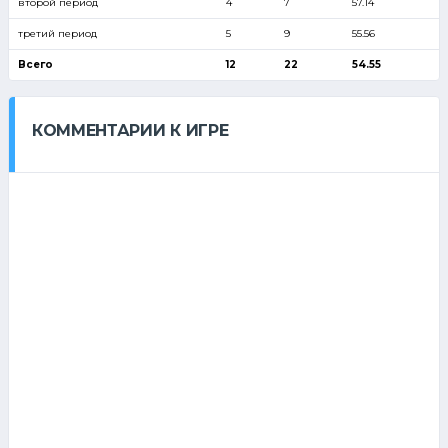
второй период
4
7
57.14
третий период
5
9
55.56
Всего
12
22
54.55
КОММЕНТАРИИ К ИГРЕ