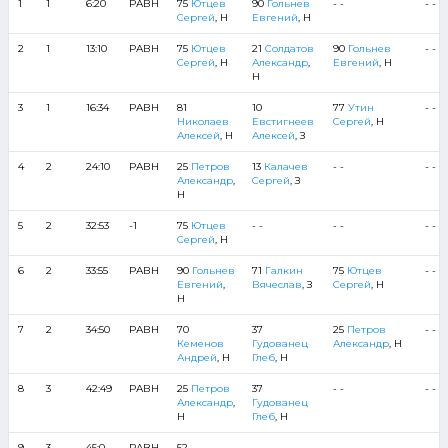
1
1
6:20
РАВН
75
Ютцев
90
Гольнев
- -
- - - 
Сергей
, Н
Евгений
, Н
2
1
13:10
РАВН
75
Ютцев
21
Солдатов
90
Гольнев
- - - 
Сергей
, Н
Александр
,
Евгений
, Н
Н
3
1
16:34
РАВН
81
10
77
Утин
- - - 
Николаев
Евстигнеев
Сергей
, Н
Алексей
, Н
Алексей
, З
4
2
24:10
РАВН
25
Петров
13
Калачев
- -
- - - 
Александр
,
Сергей
, З
Н
5
2
32:53
-1
75
Ютцев
- -
- -
- - - 
Сергей
, Н
6
2
33:55
РАВН
90
Гольнев
71
Галкин
75
Ютцев
- - - 
Евгений
,
Вячеслав
, З
Сергей
, Н
Н
7
2
34:50
РАВН
70
37
25
Петров
- - - 
Кеменов
Гудованец
Александр
, Н
Андрей
, Н
Глеб
, Н
8
3
42:49
РАВН
25
Петров
37
- -
- - - 
Александр
,
Гудованец
Н
Глеб
, Н
9
3
45:0
РАВН
52
- -
- -
- - - 