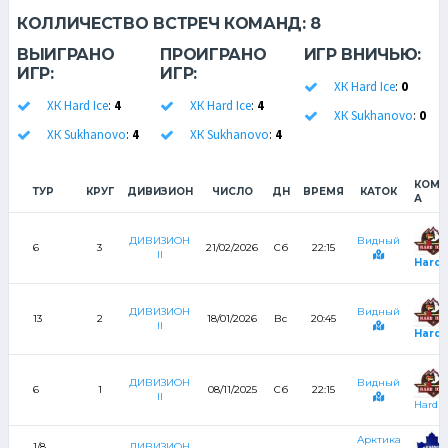
КОЛЛИЧЕСТВО ВСТРЕЧ КОМАНД:
8
ВЫИГРАНО
ПРОИГРАНО
ИГР ВНИЧЬЮ:
ИГР:
ИГР:
ХК Hard Ice
:
0
ХК Hard Ice
:
4
ХК Hard Ice
:
4
ХК Sukhanovo
:
0
ХК Sukhanovo
:
4
ХК Sukhanovo
:
4
КОМА
ТУР
КРУГ
ДИВИЗИОН
ЧИСЛО
ДН
ВРЕМЯ
КАТОК
А
ДИВИЗИОН
Видный
6
3
21/02/2026
Сб
22:15
II
Hard 
ДИВИЗИОН
Видный
13
2
18/01/2026
Вс
20:45
II
Hard 
ДИВИЗИОН
Видный
6
1
08/11/2025
Сб
22:15
II
Hard I
Арктика
1/8
ДИВИЗИОН