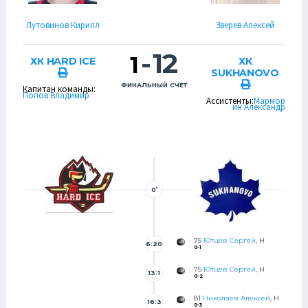
Лутовинов Кирилл
Зверев Алексей
-
12
1
ХК HARD ICE
ХК
SUKHANOVO
ФИНАЛЬНЫЙ СЧЕТ
Капитан команды:
Попов Владимир
Ассистенты:
Мармор
ин Александр
0’
75
Ютцев Сергей
, Н
6:20
0-1
75
Ютцев Сергей
, Н
13:1
0-2
0
81
Николаев Алексей
, Н
16:3
0-3