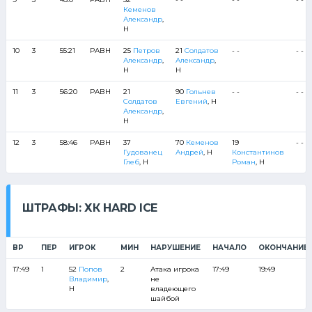
Кеменов
Александр
,
Н
10
3
55:21
РАВН
25
Петров
21
Солдатов
- -
- - - 
Александр
,
Александр
,
Н
Н
11
3
56:20
РАВН
21
90
Гольнев
- -
- - - 
Солдатов
Евгений
, Н
Александр
,
Н
12
3
58:46
РАВН
37
70
Кеменов
19
- - - 
Гудованец
Андрей
, Н
Константинов
Глеб
, Н
Роман
, Н
ШТРАФЫ: ХК HARD ICE
ВР
ПЕР
ИГРОК
МИН
НАРУШЕНИЕ
НАЧАЛО
ОКОНЧАНИЕ
17:49
1
52
Попов
2
Атака игрока
17:49
19:49
Владимир
,
не
Н
владеющего
шайбой