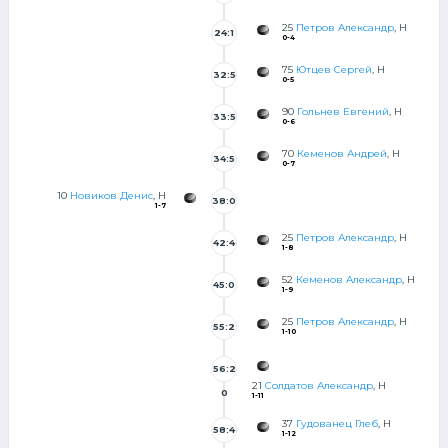
4
25
Петров Александр
, Н
24:1
0-4
0
75
Ютцев Сергей
, Н
32:5
0-5
3
90
Гольнев Евгений
, Н
33:5
0-6
5
70
Кеменов Андрей
, Н
34:5
0-7
0
10
Новиков Денис
, Н
38:0
1-7
25
Петров Александр
, Н
42:4
1-8
9
52
Кеменов Александр
, Н
45:0
1-9
25
Петров Александр
, Н
55:2
1-10
1
56:2
21
Солдатов Александр
, Н
0
1-11
37
Гудованец Глеб
, Н
58:4
1-12