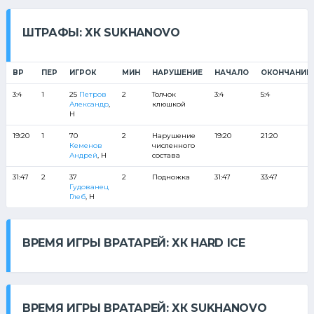
ШТРАФЫ: ХК SUKHANOVO
ВР
ПЕР
ИГРОК
МИН
НАРУШЕНИЕ
НАЧАЛО
ОКОНЧАНИЕ
3:4
1
25
Петров
2
Толчок
3:4
5:4
Александр
,
клюшкой
Н
19:20
1
70
2
Нарушение
19:20
21:20
Кеменов
численного
Андрей
, Н
состава
31:47
2
37
2
Подножка
31:47
33:47
Гудованец
Глеб
, Н
ВРЕМЯ ИГРЫ ВРАТАРЕЙ: ХК HARD ICE
ВРЕМЯ ИГРЫ ВРАТАРЕЙ: ХК SUKHANOVO