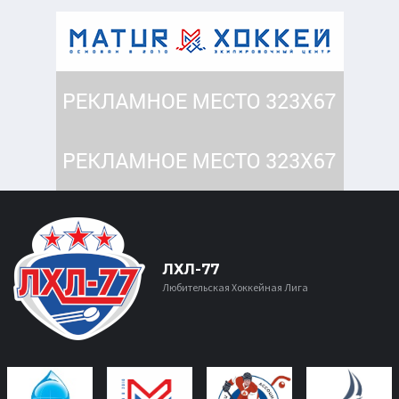
ЛХЛ-77
Любительская Хоккейная Лига