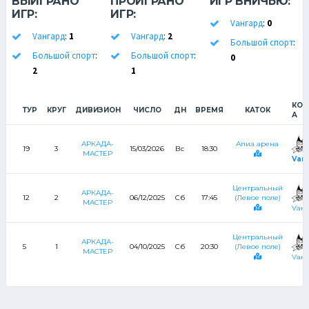
ВЫИГРАНО
ПРОИГРАНО
ИГР ВНИЧЬЮ:
ИГР:
ИГР:
Vангард
:
0
Vангард
:
1
Vангард
:
2
Большой спорт
:
Большой спорт
:
Большой спорт
:
0
2
1
КО
ТУР
КРУГ
ДИВИЗИОН
ЧИСЛО
ДН
ВРЕМЯ
КАТОК
А
АРКАДА-
Апиа арена
19
3
15/03/2026
Вс
18:30
МАСТЕР
Vан
Центральный
АРКАДА-
12
2
06/12/2025
Сб
17:45
(Левое поле)
МАСТЕР
Vанг
Центральный
АРКАДА-
5
1
04/10/2025
Сб
20:30
(Левое поле)
МАСТЕР
Vанг