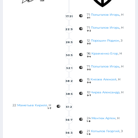
71
Полыгалов Игорь
, Н
17:51
0-1
71
Полыгалов Игорь
, Н
22:9
0-2
12
Порошин Родион
, З
26:5
0-3
3
96
Кравченко Егор
, Н
30:5
0-4
0
71
Полыгалов Игорь
, Н
32:1
0-5
9
15
Князев Алексей
, Н
38:2
0-6
10
Чирва Александр
, Н
38:5
0-7
1
22
Маметьев Кирилл
, Н
51:2
1-7
7
24
Ментюк Артем
, Н
56:7
1-8
21
Копылов Георгий
, З
56:3
1-9