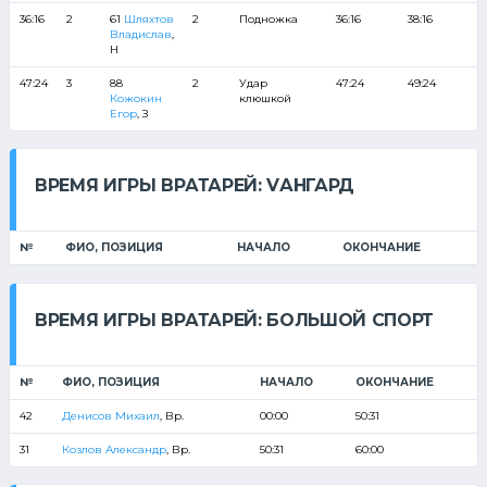
36:16
2
61
Шляхтов
2
Подножка
36:16
38:16
Владислав
,
Н
47:24
3
88
2
Удар
47:24
49:24
Кожокин
клюшкой
Егор
, З
ВРЕМЯ ИГРЫ ВРАТАРЕЙ: VАНГАРД
№
ФИО, ПОЗИЦИЯ
НАЧАЛО
ОКОНЧАНИЕ
ВРЕМЯ ИГРЫ ВРАТАРЕЙ: БОЛЬШОЙ СПОРТ
№
ФИО, ПОЗИЦИЯ
НАЧАЛО
ОКОНЧАНИЕ
42
Денисов Михаил
, Вр.
00:00
50:31
31
Козлов Александр
, Вр.
50:31
60:00