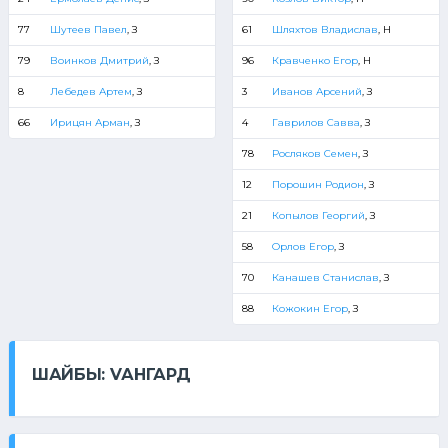
77
Шутеев Павел
, З
61
Шляхтов Владислав
, Н
79
Воинков Дмитрий
, З
96
Кравченко Егор
, Н
8
Лебедев Артем
, З
3
Иванов Арсений
, З
66
Ирицян Арман
, З
4
Гаврилов Савва
, З
78
Росляков Семен
, З
12
Порошин Родион
, З
21
Копылов Георгий
, З
58
Орлов Егор
, З
70
Канашев Станислав
, З
88
Кожокин Егор
, З
ШАЙБЫ: VАНГАРД