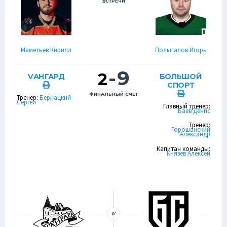
ВСТРЕЧИ
Маметьев Кирилл
Полыгалов Игорь
-
9
2
VАНГАРД
БОЛЬШОЙ
СПОРТ
ФИНАЛЬНЫЙ СЧЕТ
Тренер:
Бернацкий
Сергей
Главный тренер:
Баев Денис
Тренер:
Горошанский
Александр
Капитан команды:
Князев Алексей
0’