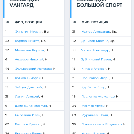
VАНГАРД
БОЛЬШОЙ СПОРТ
№
ФИО, ПОЗИЦИЯ
№
ФИО, ПОЗИЦИЯ
1
Финагин Михаил
, Вр.
31
Козлов Александр
, Вр.
30
Карпов Никита
, Вр.
42
Денисов Михаил
, Вр.
22
Маметьев Кирилл
, Н
10
Чирва Александр
, Н
6
Алферов Николай
, Н
11
Зубчинский Павел
, Н
44
Фальковский Аристарх
, Н
15
Князев Алексей
, Н
11
Катков Тимофей
, Н
71
Полыгалов Игорь
, Н
15
Зайцев Дмитрий
, Н
9
Курбатов Егор
, Н
33
Лапин Алексей
, Н
19
Павленко Александр
, Н
91
Шеларь Константин
, Н
24
Ментюк Артем
, Н
9
Рыбалкин Иван
, Н
69
Муравьёв Юрий
, Н
69
Белялов Даниил
, Н
75
Показанников Владимир
, Н
24
Ермолаев Денис
, З
90
Козлов Виктор
, Н