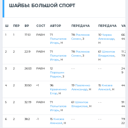
ШАЙБЫ: БОЛЬШОЙ СПОРТ
Ш
ПЕР
ВР
СОСТ
АВТОР
ПЕРЕДАЧА
ПЕРЕДАЧА
VАН
1
1
17:51
РАВН
71
78
Росляков
10
Чирва
66 11
Полыгалов
Семен
, З
Александр
,
44
Игорь
, Н
Н
2
2
22:9
РАВН
71
78
Росляков
61
Шляхтов
11 22
Полыгалов
Семен
, З
Владислав
,
79
Игорь
, Н
Н
3
2
26:53
РАВН
12
- -
- -
24 7
Порошин
9
Родион
, З
4
2
30:50
+1
96
19
Павленко
15
Князев
44 2
Кравченко
Александр
, Н
Алексей
, Н
Егор
, Н
5
2
32:19
РАВН
71
61
Шляхтов
- -
91 2
Полыгалов
Владислав
, Н
44
Игорь
, Н
6
2
38:2
-1
15
Князев
- -
- -
79 24
Алексей
, Н
22