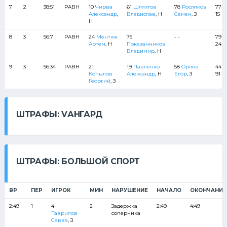
7
2
38:51
РАВН
10
Чирва
61
Шляхтов
78
Росляков
77 6
Александр
,
Владислав
, Н
Семен
, З
15
Н
8
3
56:7
РАВН
24
Ментюк
75
- -
79 1
Артем
, Н
Показанников
24
Владимир
, Н
9
3
56:34
РАВН
21
19
Павленко
58
Орлов
44 7
Копылов
Александр
, Н
Егор
, З
91
Георгий
, З
ШТРАФЫ: VАНГАРД
ШТРАФЫ: БОЛЬШОЙ СПОРТ
ВР
ПЕР
ИГРОК
МИН
НАРУШЕНИЕ
НАЧАЛО
ОКОНЧАНИЕ
2:49
1
4
2
Задержка
2:49
4:49
Гаврилов
соперника
Савва
, З