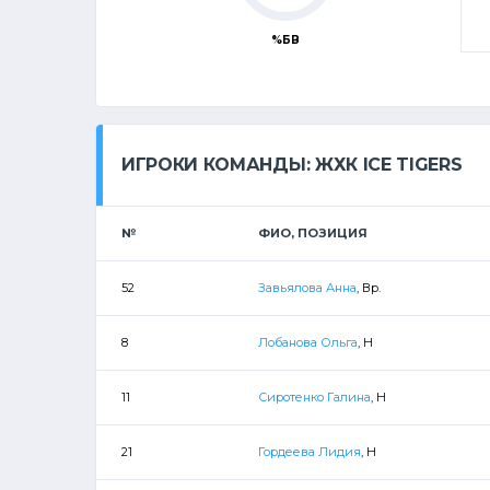
%БВ
ИГРОКИ КОМАНДЫ: ЖХК ICE TIGERS
№
ФИО, ПОЗИЦИЯ
52
Завьялова Анна
, Вр.
8
Лобанова Ольга
, Н
11
Сиротенко Галина
, Н
21
Гордеева Лидия
, Н