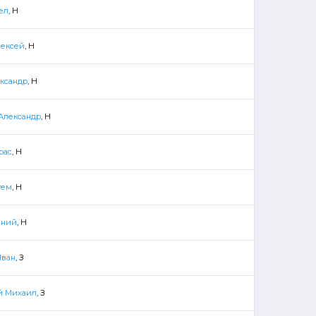
ел
, Н
лексей
, Н
ександр
, Н
 Александр
, Н
рас
, Н
тем
, Н
ений
, Н
Иван
, З
й Михаил
, З