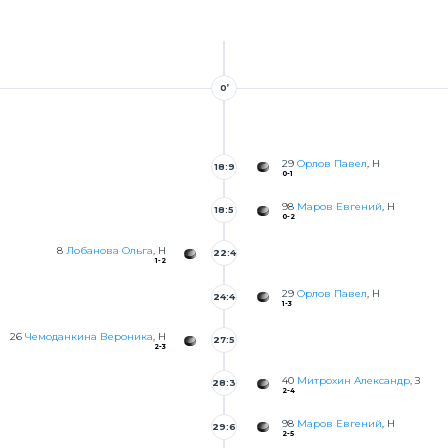
0’
29
Орлов Павел
, Н
18:9
0-1
98
Маров Евгений
, Н
18:5
0-2
0
8
Лобанова Ольга
, Н
22:4
1-2
3
29
Орлов Павел
, Н
24:4
1-3
6
26
Чемоданкина Вероника
, Н
27:5
2-3
40
Митрохин Александр
, З
28:3
2-4
9
98
Маров Евгений
, Н
29:6
2-5