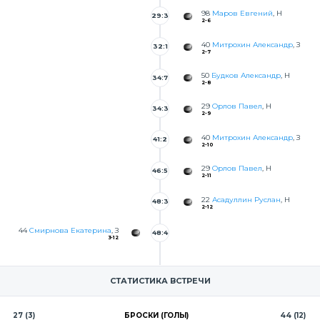
98
Маров Евгений
, Н
29:3
2-6
2
40
Митрохин Александр
, З
32:1
2-7
0
50
Будков Александр
, Н
34:7
2-8
29
Орлов Павел
, Н
34:3
2-9
4
40
Митрохин Александр
, З
41:2
2-10
29
Орлов Павел
, Н
46:5
2-11
7
22
Асадуллин Руслан
, Н
48:3
2-12
44
Смирнова Екатерина
, З
48:4
3-12
6
СТАТИСТИКА ВСТРЕЧИ
27 (3)
БРОСКИ (ГОЛЫ)
44 (12)