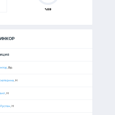
%БВ
ЛИНКОР
ЗИЦИЯ
иктор
, Вр.
Екатерина
, Н
аил
, Н
 Руслан
, Н