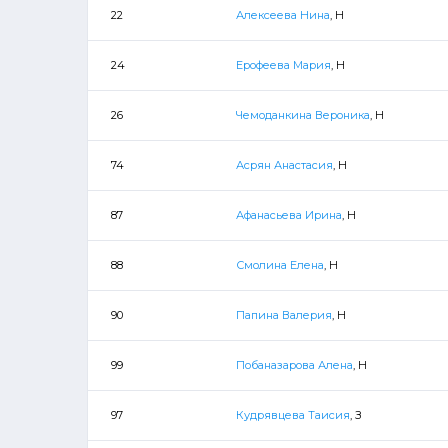
22
Алексеева Нина
, Н
24
Ерофеева Мария
, Н
26
Чемоданкина Вероника
, Н
74
Асрян Анастасия
, Н
87
Афанасьева Ирина
, Н
88
Смолина Елена
, Н
90
Папина Валерия
, Н
99
Побаназарова Алена
, Н
97
Кудрявцева Таисия
, З