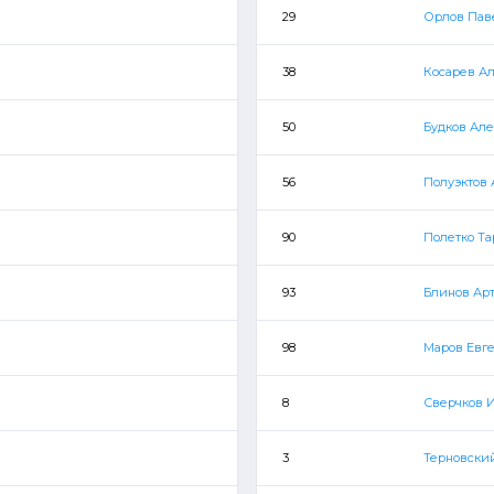
29
Орлов Пав
38
Косарев А
50
Будков Ал
56
Полуэктов
90
Полетко Та
93
Блинов Ар
98
Маров Евг
8
Сверчков 
3
Терновски