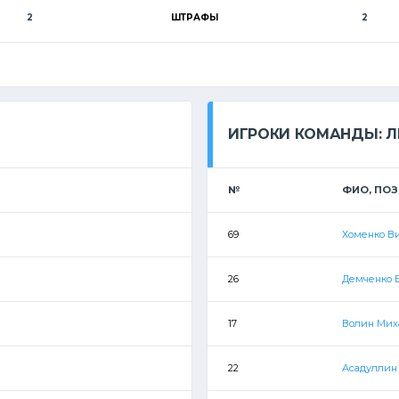
2
ШТРАФЫ
2
ИГРОКИ КОМАНДЫ: 
№
ФИО, ПО
69
Хоменко В
26
Демченко 
17
Волин Мих
22
Асадуллин