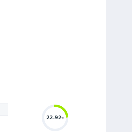
22.92
%