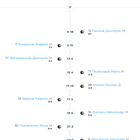
0’
12
Панков Дмитрий
, Н
0:18
0-1
7
Комратов Андрей
, Н
3:15
1-1
77
Иосилевский Дмитрий
, Н
13:5
2-1
3
71
Переседов Иван
, Н
15:4
2-2
9
88
Шилин Руслан
, З
17:19
2-3
33
Чернов Кирилл
, Н
17:3
3-3
4
16
Жаткин Александр
, Н
19:5
3-4
7
82
Головченко Илья
, Н
21:2
4-4
8
8
Перцевый Дмитрий
, Н
23:5