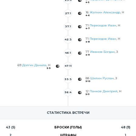
4-5
2
16
Жаткин Александр
, Н
27:1
4-6
3
71
Переседов Иван
, Н
37:1
4-7
0
71
Переседов Иван
, Н
42:3
4-8
2
77
Иванов Богдан
, З
46:1
4-9
69
Долгих Данила
, Н
47:11
5-9
88
Шилин Руслан
, З
53:3
5-10
6
12
Панков Дмитрий
, Н
56:4
5-11
4
СТАТИСТИКА ВСТРЕЧИ
43 (5)
БРОСКИ (ГОЛЫ)
48 (11)
2
ШТРАФЫ
1