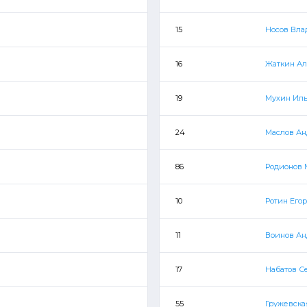
15
Носов Вла
16
Жаткин Ал
19
Мухин Ил
24
Маслов А
86
Родионов
10
Ротин Егор
11
Воинов А
17
Набатов С
55
Гружевска