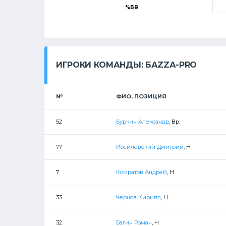
%БВ
ИГРОКИ КОМАНДЫ: БАZZА-PRO
№
ФИО, ПОЗИЦИЯ
52
Буркин Александр
, Вр.
77
Иосилевский Дмитрий
, Н
7
Комратов Андрей
, Н
33
Чернов Кирилл
, Н
32
Багин Роман
, Н