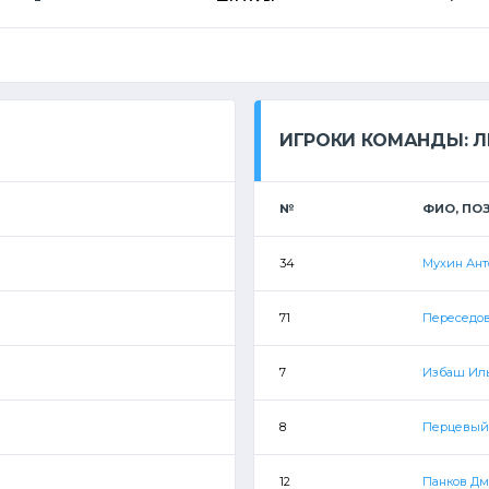
ИГРОКИ КОМАНДЫ: 
№
ФИО, ПО
34
Мухин Ант
71
Переседо
7
Избаш Ил
8
Перцевый
12
Панков Д