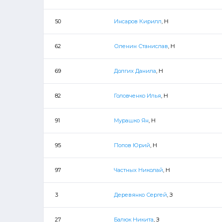
50
Инсаров Кирилл
, Н
62
Оленин Станислав
, Н
69
Долгих Данила
, Н
82
Головченко Илья
, Н
91
Мурашко Ян
, Н
95
Попов Юрий
, Н
97
Частных Николай
, Н
3
Деревянко Сергей
, З
27
Балюк Никита
, З