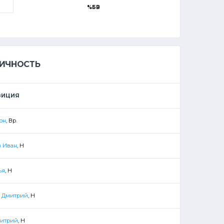
%БВ
ЛИЧНОСТЬ
ЗИЦИЯ
он
, Вр.
в Иван
, Н
ья
, Н
 Дмитрий
, Н
митрий
, Н