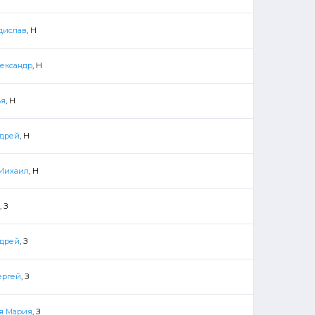
дислав
, Н
ександр
, Н
ья
, Н
ндрей
, Н
 Михаил
, Н
, З
ндрей
, З
ергей
, З
я Мария
, З