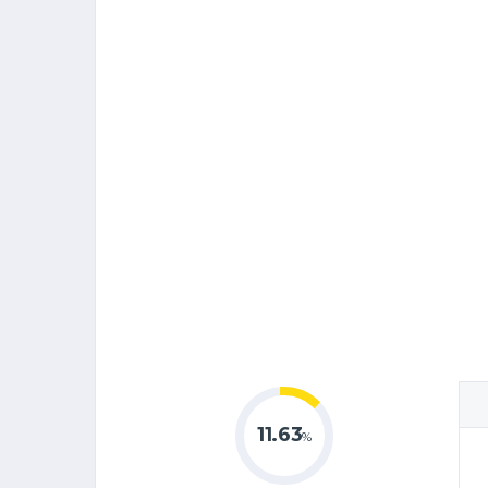
11.63
%