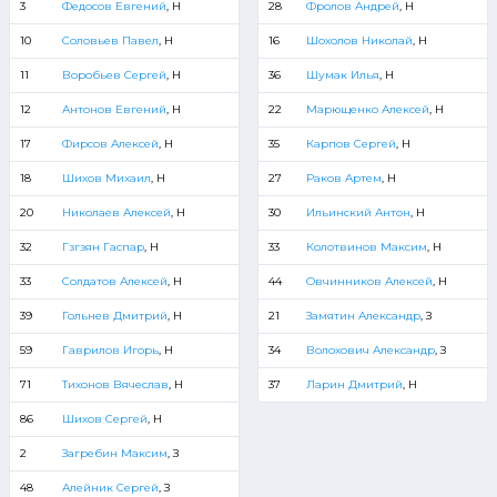
3
Федосов Евгений
, Н
28
Фролов Андрей
, Н
10
Соловьев Павел
, Н
16
Шохолов Николай
, Н
11
Воробьев Сергей
, Н
36
Шумак Илья
, Н
12
Антонов Евгений
, Н
22
Марющенко Алексей
, Н
17
Фирсов Алексей
, Н
35
Карпов Сергей
, Н
18
Шихов Михаил
, Н
27
Раков Артем
, Н
20
Николаев Алексей
, Н
30
Ильинский Антон
, Н
32
Гзгзян Гаспар
, Н
33
Колотвинов Максим
, Н
33
Солдатов Алексей
, Н
44
Овчинников Алексей
, Н
39
Гольнев Дмитрий
, Н
21
Замятин Александр
, З
59
Гаврилов Игорь
, Н
34
Волохович Александр
, З
71
Тихонов Вячеслав
, Н
37
Ларин Дмитрий
, Н
86
Шихов Сергей
, Н
2
Загребин Максим
, З
48
Алейник Сергей
, З