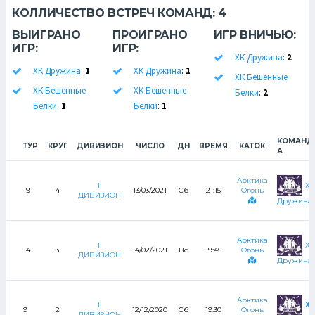
КОЛЛИЧЕСТВО ВСТРЕЧ КОМАНД:
4
ВЫИГРАНО
ПРОИГРАНО
ИГР ВНИЧЬЮ:
ИГР:
ИГР:
ХК Дружина
:
2
ХК Дружина
:
1
ХК Дружина
:
1
ХК Бешенные
ХК Бешенные
ХК Бешенные
Белки
:
2
Белки
:
1
Белки
:
1
КОМАНД
ТУР
КРУГ
ДИВИЗИОН
ЧИСЛО
ДН
ВРЕМЯ
КАТОК
А
Арктика
ХК
II
19
4
13/03/2021
Сб
21:15
Огонь
ДИВИЗИОН
Дружина
Арктика
ХК
II
14
3
14/02/2021
Вс
19:45
Огонь
ДИВИЗИОН
Дружина
Арктика
ХК
II
9
2
12/12/2020
Сб
19:30
Огонь
ДИВИЗИОН