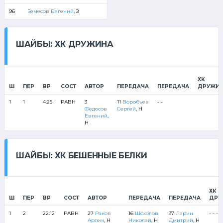
96
Земесов Евгений
, З
ШАЙБЫ: ХК ДРУЖИНА
ХК
Ш
ПЕР
ВР
СОСТ
АВТОР
ПЕРЕДАЧА
ПЕРЕДАЧА
ДРУЖИН
1
1
4:25
РАВН
3
11
Воробьев
- -
Федосов
Сергей
, Н
Евгений
,
Н
ШАЙБЫ: ХК БЕШЕННЫЕ БЕЛКИ
ХК
Ш
ПЕР
ВР
СОСТ
АВТОР
ПЕРЕДАЧА
ПЕРЕДАЧА
ДРУ
1
2
22:12
РАВН
27
Раков
16
Шохолов
37
Ларин
- - - - 
Артем
, Н
Николай
, Н
Дмитрий
, Н