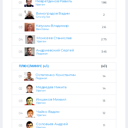
Невретдинов Равиль
1.86
Ураган
Виноградов Вадим
2
Grizzly Ice
Катунин Владимир
2.6
Фантомы
Моисеев Станислав
2.75
Ураган
Андриевский Сергей
3.45
Ледокол
ПЛЮС/МИНУС (+/-)
(+/-)
Остапенко Константин
14
Ледокол
Медведев Никита
14
Ураган
Иншаков Михаил
13
Ураган
Чайко Вадим
12
Ураган
Соловьев Андрей
11
Ураган