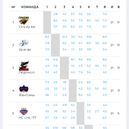
№
КОМАНДА
1
2
3
4
5
6
7
8
И
В
Н
2:8
4:1
3:7
5:5
5:5
7:0
8:2
4:4
5:2
7:0
8:1
4:2
7:2
1
21
14
3
Grizzly Ice
0:7
3:5
6:3
4:1
7:3
5:1
8:2
12:4
3:3
5:2
10:3
8:3
2:8
3:2
3:3
6:1
8:0
3:5
6:0
2
21
13
4
Ураган
7:0
3:4
1:1
3:3
3:9
5:4
1:4
4:12
8:1
9:4
6:5
8:2
4:4
2:3
1:5
2:3
5:2
9:2
1:3
3
21
13
2
Ледокол
5:3
4:3
4:2
7:4
5:4
4:2
7:3
3:3
1:8
2:3
8:5
9:0
2:5
3:3
5:1
4:2
3:3
5:0
5:0
4
21
11
4
Фантомы
3:6
1:1
2:4
8:2
5:0
2:3
1:4
2:5
4:9
3:2
3:3
4:4
5:5
1:6
3:2
2:4
2:2
2:7
4:2
5
21
5
6
HC LHL-77
0:7
3:3
4:7
2:8
1:5
6:2
5:5
3:10
5:6
5:8
3:3
5:5