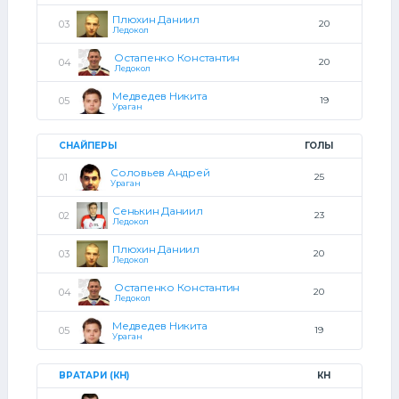
Плюхин Даниил
20
Ледокол
Остапенко Константин
20
Ледокол
Медведев Никита
19
Ураган
СНАЙПЕРЫ
ГОЛЫ
Соловьев Андрей
25
Ураган
Сенькин Даниил
23
Ледокол
Плюхин Даниил
20
Ледокол
Остапенко Константин
20
Ледокол
Медведев Никита
19
Ураган
ВРАТАРИ (КН)
КН