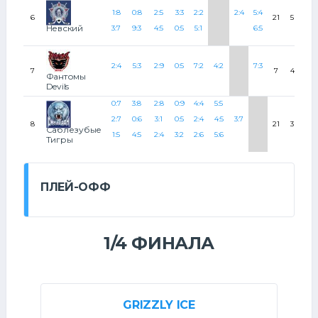
1:8
0:8
2:5
3:3
2:2
2:4
5:4
6
21
5
5
Невский
3:7
9:3
4:5
0:5
5:1
6:5
2:4
5:3
2:9
0:5
7:2
4:2
7:3
7
7
4
0
Фантомы
Devils
0:7
3:8
2:8
0:9
4:4
5:5
2:7
0:6
3:1
0:5
2:4
4:5
3:7
8
21
3
2
Саблезубые
1:5
4:5
2:4
3:2
2:6
5:6
Тигры
ПЛЕЙ-ОФФ
1/4 ФИНАЛА
GRIZZLY ICE