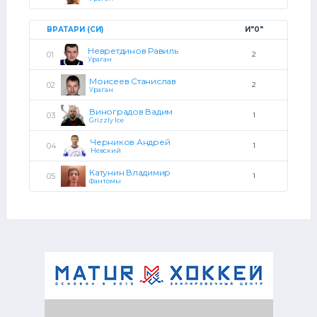
ВРАТАРИ (СИ)
И"0"
Невретдинов Равиль
2
Ураган
Моисеев Станислав
2
Ураган
Виноградов Вадим
1
Grizzly Ice
Черников Андрей
1
Невский
Катунин Владимир
1
Фантомы