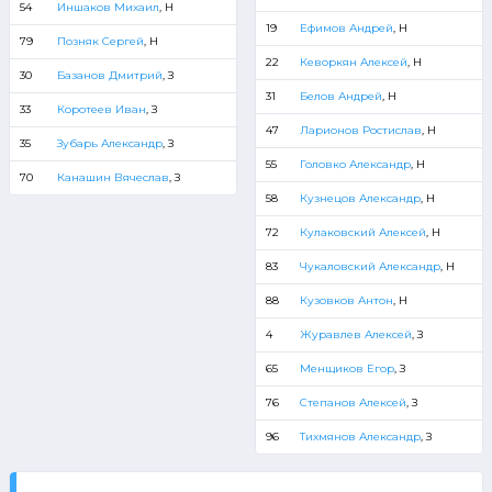
54
Иншаков Михаил
, Н
19
Ефимов Андрей
, Н
79
Позняк Сергей
, Н
22
Кеворкян Алексей
, Н
30
Базанов Дмитрий
, З
31
Белов Андрей
, Н
33
Коротеев Иван
, З
47
Ларионов Ростислав
, Н
35
Зубарь Александр
, З
55
Головко Александр
, Н
70
Канашин Вячеслав
, З
58
Кузнецов Александр
, Н
72
Кулаковский Алексей
, Н
83
Чукаловский Александр
, Н
88
Кузовков Антон
, Н
4
Журавлев Алексей
, З
65
Менщиков Егор
, З
76
Степанов Алексей
, З
96
Тихмянов Александр
, З