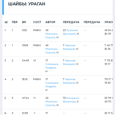
ШАЙБЫ: УРАГАН
Ш
ПЕР
ВР
СОСТ
АВТОР
ПЕРЕДАЧА
ПЕРЕДАЧА
УРАГА
1
1
0:53
РАВН
43
23
Туманов
- -
43 54 23
Милохин
Дмитрий
, Н
30 19
Сергей
, Н
2
1
19:59
РАВН
43
7
Аронов
- -
7 43 17
Милохин
Валерий
, Н
35 33
Сергей
, Н
3
2
24:49
+2
17
7
Аронов
- -
7 79 33
Соловьев
Валерий
, Н
19 17
Андрей
,
Н
4
2
35:15
РАВН
17
7
Аронов
- -
79 17 7
Соловьев
Валерий
, Н
19 33
Андрей
,
Н
5
3
47:24
+1
43
70
Канашин
- -
33 79 19
Милохин
Вячеслав
, З
43 70
Сергей
, Н
6
3
51:39
-1
17
- -
- -
33 17 54