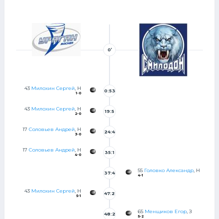
0’
43
Милохин Сергей
, Н
0:53
1-0
43
Милохин Сергей
, Н
19:5
2-0
9
17
Соловьев Андрей
, Н
24:4
3-0
9
17
Соловьев Андрей
, Н
35:1
4-0
5
55
Головко Александр
, Н
37:4
4-1
0
43
Милохин Сергей
, Н
47:2
5-1
4
65
Менщиков Егор
, З
48:2
5-2