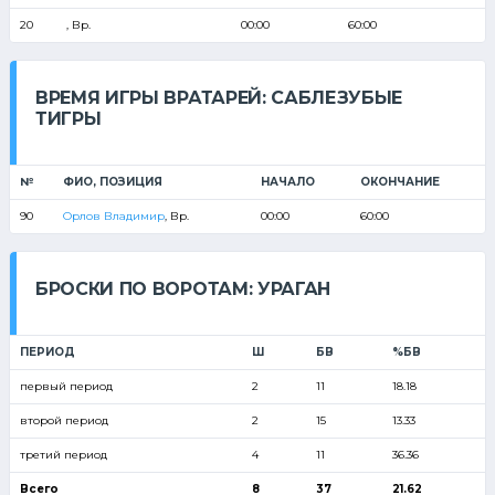
20
, Вр.
00:00
60:00
ВРЕМЯ ИГРЫ ВРАТАРЕЙ: САБЛЕЗУБЫЕ
ТИГРЫ
№
ФИО, ПОЗИЦИЯ
НАЧАЛО
ОКОНЧАНИЕ
90
Орлов Владимир
, Вр.
00:00
60:00
БРОСКИ ПО ВОРОТАМ: УРАГАН
ПЕРИОД
Ш
БВ
%БВ
первый период
2
11
18.18
второй период
2
15
13.33
третий период
4
11
36.36
Всего
8
37
21.62