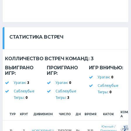
СТАТИСТИКА ВСТРЕЧ
КОЛЛИЧЕСТВО ВСТРЕЧ КОМАНД:
3
ВЫИГРАНО
ПРОИГРАНО
ИГР ВНИЧЬЮ:
ИГР:
ИГР:
Ураган
:
0
Ураган
:
3
Ураган
:
0
Саблезубые
Саблезубые
Саблезубые
Тигры
:
0
Тигры
:
0
Тигры
:
3
КОМА
ТУР
КРУГ
ДИВИЗИОН
ЧИСЛО
ДН
ВРЕМЯ
КАТОК
А
Южный /
15
3
НОВОБРАНЕЦ
31/01/2016
Вс
15:15
Пингвины