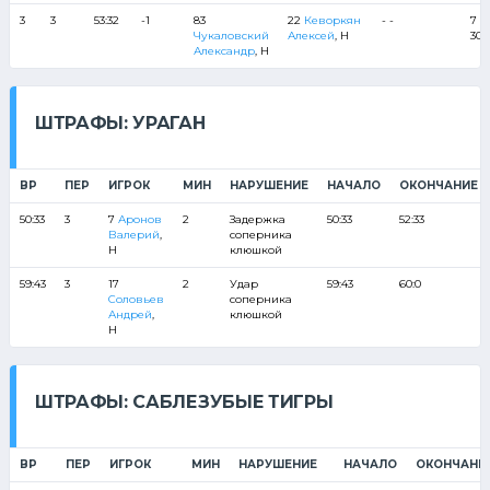
3
3
53:32
-1
83
22
Кеворкян
- -
7 4
Чукаловский
Алексей
, Н
30 
Александр
, Н
ШТРАФЫ: УРАГАН
ВР
ПЕР
ИГРОК
МИН
НАРУШЕНИЕ
НАЧАЛО
ОКОНЧАНИЕ
50:33
3
7
Аронов
2
Задержка
50:33
52:33
Валерий
,
соперника
Н
клюшкой
59:43
3
17
2
Удар
59:43
60:0
Соловьев
соперника
Андрей
,
клюшкой
Н
ШТРАФЫ: САБЛЕЗУБЫЕ ТИГРЫ
ВР
ПЕР
ИГРОК
МИН
НАРУШЕНИЕ
НАЧАЛО
ОКОНЧАНИ