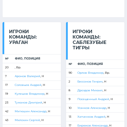
ИГРОКИ
ИГРОКИ
КОМАНДЫ:
КОМАНДЫ:
УРАГАН
САБЛЕЗУБЫЕ
ТИГРЫ
№
ФИО, ПОЗИЦИЯ
№
ФИО, ПОЗИЦИЯ
20
, Вр.
90
Орлов Владимир
, Вр.
7
Аронов Валерий
, Н
2
Бессонов Генрих
, Н
17
Соловьев Андрей
, Н
8
Дроздов Михаил
, Н
19
Кулешов Владимир
, Н
9
Посещенный Андрей
, Н
23
Туманов Дмитрий
, Н
10
Усанков Александр
, Н
42
Митюшин Александр
, Н
13
Хатченков Андрей
, Н
43
Милохин Сергей
, Н
17
Бирюков Александр
, Н