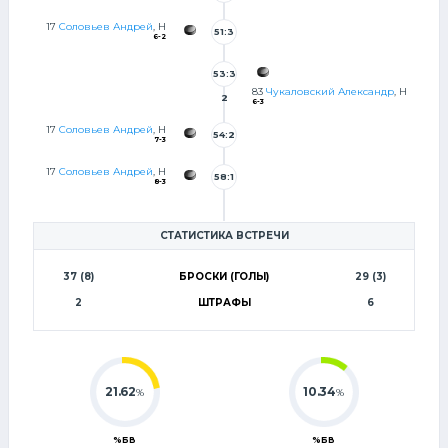
9
17
Соловьев Андрей
, Н
51:3
6-2
9
53:3
83
Чукаловский Александр
, Н
2
6-3
17
Соловьев Андрей
, Н
54:2
7-3
5
17
Соловьев Андрей
, Н
58:1
8-3
9
СТАТИСТИКА ВСТРЕЧИ
37 (8)
БРОСКИ (ГОЛЫ)
29 (3)
2
ШТРАФЫ
6
21.62
10.34
%
%
%БВ
%БВ