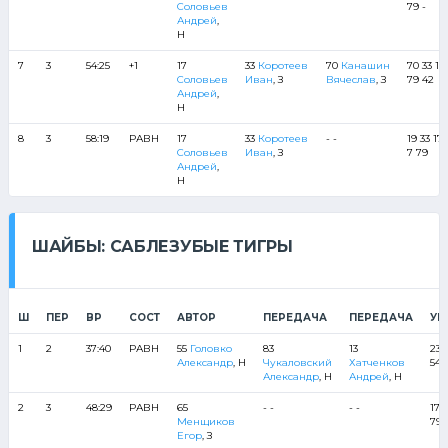
Соловьев
79 -
Андрей
,
Н
7
3
54:25
+1
17
33
Коротеев
70
Канашин
70 33 17
Соловьев
Иван
, З
Вячеслав
, З
79 42
Андрей
,
Н
8
3
58:19
РАВН
17
33
Коротеев
- -
19 33 17
Соловьев
Иван
, З
7 79
Андрей
,
Н
ШАЙБЫ: САБЛЕЗУБЫЕ ТИГРЫ
Ш
ПЕР
ВР
СОСТ
АВТОР
ПЕРЕДАЧА
ПЕРЕДАЧА
УР
1
2
37:40
РАВН
55
Головко
83
13
23 
Александр
, Н
Чукаловский
Хатченков
54 
Александр
, Н
Андрей
, Н
2
3
48:29
РАВН
65
- -
- -
17 
Менщиков
79 
Егор
, З