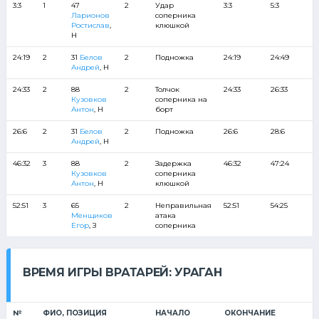
3:3
1
47
2
Удар
3:3
5:3
Ларионов
соперника
Ростислав
,
клюшкой
Н
24:19
2
31
Белов
2
Подножка
24:19
24:49
Андрей
, Н
24:33
2
88
2
Толчок
24:33
26:33
Кузовков
соперника на
Антон
, Н
борт
26:6
2
31
Белов
2
Подножка
26:6
28:6
Андрей
, Н
46:32
3
88
2
Задержка
46:32
47:24
Кузовков
соперника
Антон
, Н
клюшкой
52:51
3
65
2
Неправильная
52:51
54:25
Менщиков
атака
Егор
, З
соперника
ВРЕМЯ ИГРЫ ВРАТАРЕЙ: УРАГАН
№
ФИО, ПОЗИЦИЯ
НАЧАЛО
ОКОНЧАНИЕ