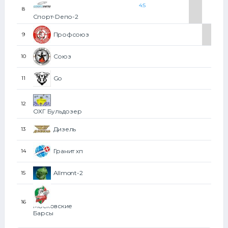
4:5
8
Спорт-Dепо-2
Профсоюз
9
Союз
10
Go
11
12
ОХГ Бульдозер
Дизель
13
Гранит хп
14
Allmont-2
15
16
Московские
Барсы