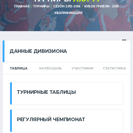
ГЛАВНАЯ
ТУРНИРЫ
СЕЗОН 2015-2016
КУБОК ГРИЗЛИ - 2015
КВАЛИФИКАЦИЯ
ДАННЫЕ ДИВИЗИОНА
ТАБЛИЦА
КАЛЕНДАРЬ
УЧАСТНИКИ
СТАТИСТИКА
ТУРНИРНЫЕ ТАБЛИЦЫ
РЕГУЛЯРНЫЙ ЧЕМПИОНАТ