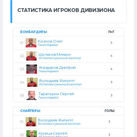
СТАТИСТИКА ИГРОКОВ ДИВИЗИОНА
БОМБАРДИРЫ
П+Г
Козлов Олег
5
Газинтеравто
Шулаков Михаил
4
Интеллектуальный капитал
Жандаров Дмитрий
4
Газинтеравто
Володяев Филипп
3
Интеллектуальный капитал
Тараторин Сергей
3
Газинтеравто
СНАЙПЕРЫ
ГОЛЫ
Володяев Филипп
3
Интеллектуальный капитал
Куница Сергей
3
ХК Торпедо (Москва)