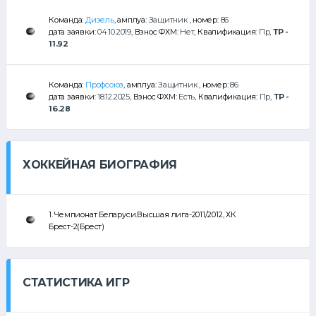
Команда:
Дизель
, амплуа:
Защитник
, номер:
86
дата заявки:
04.10.2019
, Взнос ФХМ:
Нет
, Квалификация:
Пр
,
ТР -
11.92
Команда:
Профсоюз
, амплуа:
Защитник
, номер:
86
дата заявки:
18.12.2025
, Взнос ФХМ:
Есть
, Квалификация:
Пр
,
ТР -
16.28
ХОККЕЙНАЯ БИОГРАФИЯ
1. Чемпионат Беларуси.Высшая лига-2011/2012, ХК
Брест-2(Брест)
СТАТИСТИКА ИГР