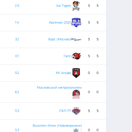
Ice Tigers
2:5
5
5
Арсенал 2020
1:4
5
5
Хорс (Москва)
3:2
5
5
Галс
0:1
5
5
ХК Альфа
5:2
0
0
Московский метрополитен
6:2
0
0
ЛХЛ-77
11:2
5
5
Вымпел-Атом (Нововоронеж)
5:3
0
0