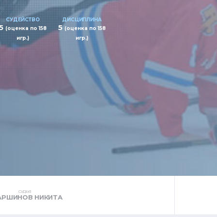
СУДЕЙСТВО
ДИСЦИПЛИНА
5
5
(оценка по 158
(оценка по 158
игр.)
игр.)
СУДЬЯ
АРШИНОВ НИКИТА