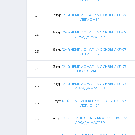
7 тур
12--й ЧЕМПИОНАТ г.МОСКВЫ ЛХЛ-77
21
ЛЕГИОНЕР
6 тур
12--й ЧЕМПИОНАТ г.МОСКВЫ ЛХЛ-77
22
АРКАДА-МАСТЕР
6 тур
12--й ЧЕМПИОНАТ г.МОСКВЫ ЛХЛ-77
23
ЛЕГИОНЕР
3 тур
12--й ЧЕМПИОНАТ г.МОСКВЫ ЛХЛ-77
24
НОВОБРАНЕЦ
7 тур
12--й ЧЕМПИОНАТ г.МОСКВЫ ЛХЛ-77
25
АРКАДА-МАСТЕР
1 тур
12--й ЧЕМПИОНАТ г.МОСКВЫ ЛХЛ-77
26
ЛЕГИОНЕР
4 тур
12--й ЧЕМПИОНАТ г.МОСКВЫ ЛХЛ-77
27
АРКАДА-МАСТЕР