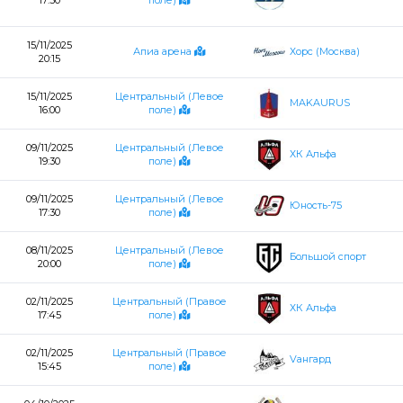
15/11/2025
Хорс (Москва)
Апиа арена
20:15
15/11/2025
Центральный (Левое
MAKAURUS
16:00
поле)
09/11/2025
Центральный (Левое
ХК Альфа
19:30
поле)
09/11/2025
Центральный (Левое
Юность-75
17:30
поле)
08/11/2025
Центральный (Левое
Большой спорт
20:00
поле)
02/11/2025
Центральный (Правое
ХК Альфа
17:45
поле)
02/11/2025
Центральный (Правое
Vангард
15:45
поле)