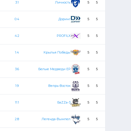
Личность
3:1
5
5
Доринг
0:4
5
5
PROFILX
4:2
5
5
Крылья Победы
1:4
5
5
Белые Медведи ЕР
3:6
5
5
Вепрь-Восток
1:9
5
5
БаZZа-3
11:1
5
5
Легенда-Вымпел
2:8
5
5