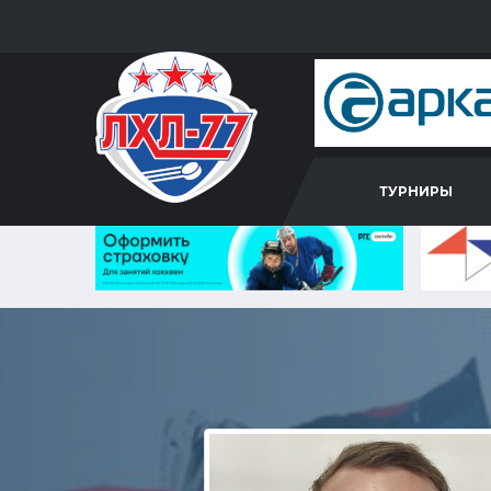
ТУРНИРЫ