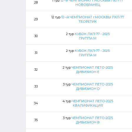
1 тур
12--й ЧЕМПИОНАТ г.МОСКВЫ ЛХЛ-77
28
НОВОБРАНЕЦ
12 тур
12--й ЧЕМПИОНАТ г.МОСКВЫ ЛХЛ-77
29
ТЕОРЕТИК
2 тур
КУБОК ЛХЛ-77 - 2025
30
ГРУППА М
2 тур
КУБОК ЛХЛ-77 - 2025
31
ГРУППА М
2 тур
ЧЕМПИОНАТ ЛЕТО-2025
32
ДИВИЗИОН E
3 тур
ЧЕМПИОНАТ ЛЕТО-2025
33
ДИВИЗИОН D
4 тур
ЧЕМПИОНАТ ЛЕТО-2025
34
КВАЛИФИКАЦИЯ
3 тур
ЧЕМПИОНАТ ЛЕТО-2025
35
ДИВИЗИОН В