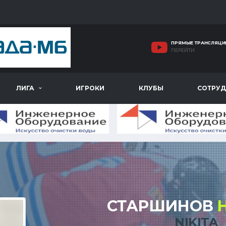
ПРЯМЫЕ ТРАНСЛЯЦИ
ПЕРЕЙТИ
ЛИГА
ИГРОКИ
КЛУБЫ
СОТРУД
СТАРШИНОВ
NIKITA