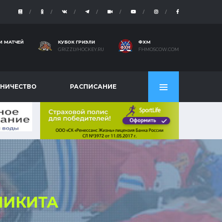
И МАТЧЕЙ
КУБОК ГРИЗЛИ
ФХМ
GRIZZLYHOCKEY.RU
FHMOSCOW.COM
НИЧЕСТВО
РАСПИСАНИЕ
НИКИТА