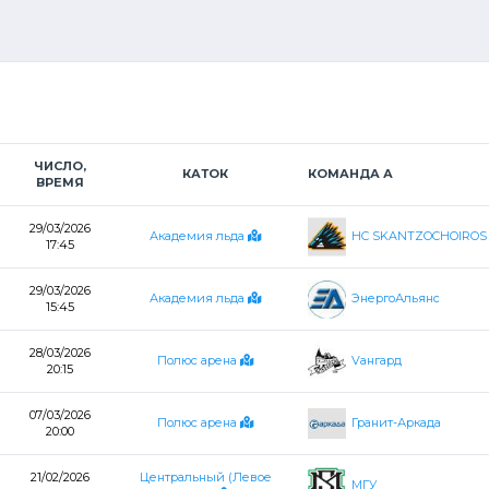
ЧИСЛО,
КАТОК
КОМАНДА А
ВРЕМЯ
29/03/2026
HC SKANTZOCHOIROS
Академия льда
17:45
29/03/2026
ЭнергоАльянс
Академия льда
15:45
28/03/2026
Vангард
Полюс арена
20:15
07/03/2026
Гранит-Аркада
Полюс арена
20:00
21/02/2026
Центральный (Левое
МГУ