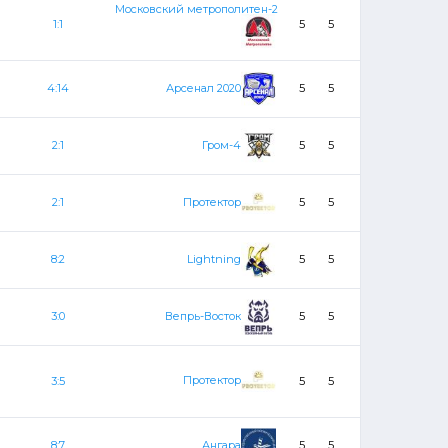
Московский метрополитен-2
1:1
5
5
Арсенал 2020
4:14
5
5
Гром-4
2:1
5
5
Протектор
2:1
5
5
Lightning
8:2
5
5
Вепрь-Восток
3:0
5
5
Протектор
3:5
5
5
Ангара
8:7
5
5