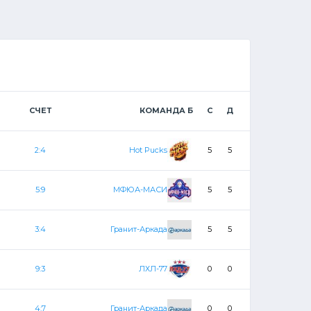
СЧЕТ
КОМАНДА Б
С
Д
Hot Pucks
2:4
5
5
МФЮА-МАСИ
5:9
5
5
Гранит-Аркада
3:4
5
5
ЛХЛ-77
9:3
0
0
Гранит-Аркада
4:7
0
0