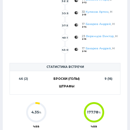
32:2
2-12
0
33
Кулясов Артем
, Н
33:5
2-13
17
Бахарев Андрей
, Н
37:5
2-14
8
23
Веренцов Виктор
, Н
40:1
2-15
0
17
Бахарев Андрей
, Н
43:0
2-16
СТАТИСТИКА ВСТРЕЧИ
46 (2)
БРОСКИ (ГОЛЫ)
9 (16)
ШТРАФЫ
4.35
177.78
%
%
%БВ
%БВ