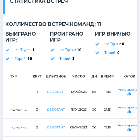
СТАТИСТИКА ВСТРЕЧ
КОЛЛИЧЕСТВО ВСТРЕЧ КОМАНД:
11
ВЫИГРАНО
ПРОИГРАНО
ИГР ВНИЧЬЮ:
ИГР:
ИГР:
Ice Tigers
:
0
Ice Tigers
:
1
Ice Tigers
:
10
Торий
:
0
Торий
:
10
Торий
:
1
ТУР
КРУГ
ДИВИЗИОН
ЧИСЛО
ДН
ВРЕМЯ
КАТОК
Апиа арена-
1
1
ДЕБЮТАНТ
10/09/2023
Вс
14:15
Апиа арена-
полуфинал
3
ДЕБЮТАНТ
15/04/2023
Сб
21:15
Апиа арена-
полуфинал
2
ДЕБЮТАНТ
08/04/2023
Сб
19:15