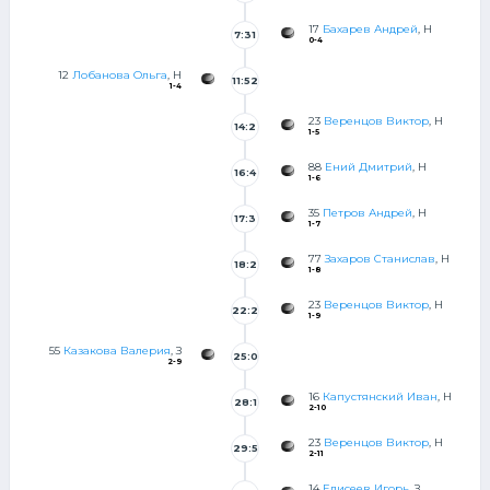
17
Бахарев Андрей
, Н
7:31
0-4
12
Лобанова Ольга
, Н
11:52
1-4
23
Веренцов Виктор
, Н
14:2
1-5
7
88
Ений Дмитрий
, Н
16:4
1-6
8
35
Петров Андрей
, Н
17:3
1-7
7
77
Захаров Станислав
, Н
18:2
1-8
23
Веренцов Виктор
, Н
22:2
1-9
0
55
Казакова Валерия
, З
25:0
2-9
16
Капустянский Иван
, Н
28:1
2-10
0
23
Веренцов Виктор
, Н
29:5
2-11
5
14
Елисеев Игорь
, З