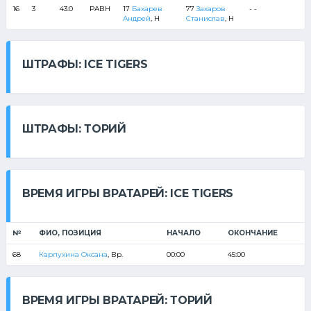
16
3
43:0
РАВН
17
Бахарев
77
Захаров
- -
8
Андрей
, Н
Станислав
, Н
3
ШТРАФЫ: ICE TIGERS
ШТРАФЫ: ТОРИЙ
ВРЕМЯ ИГРЫ ВРАТАРЕЙ: ICE TIGERS
№
ФИО, ПОЗИЦИЯ
НАЧАЛО
ОКОНЧАНИЕ
68
Карпухина Оксана
, Вр.
00:00
45:00
ВРЕМЯ ИГРЫ ВРАТАРЕЙ: ТОРИЙ