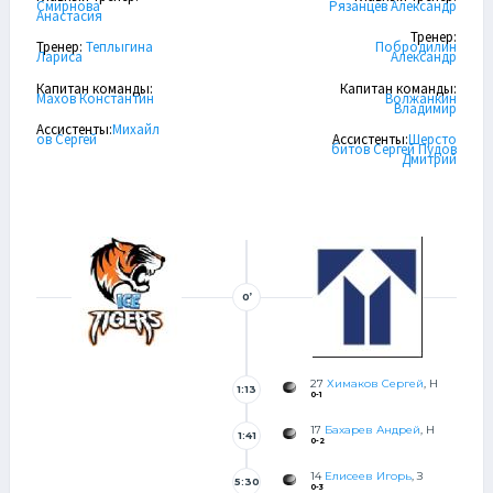
Смирнова
Рязанцев Александр
Анастасия
Тренер:
Тренер:
Теплыгина
Побродилин
Лариса
Александр
Капитан команды:
Капитан команды:
Махов Константин
Волжанкин
Владимир
Ассистенты:
Михайл
ов Сергей
Ассистенты:
Шерсто
битов Сергей
Пудов
Дмитрий
0’
27
Химаков Сергей
, Н
1:13
0-1
17
Бахарев Андрей
, Н
1:41
0-2
14
Елисеев Игорь
, З
5:30
0-3