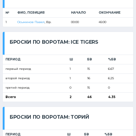
№
ФИО, ПОЗИЦИЯ
НАЧАЛО
ОКОНЧАНИЕ
1
Осьминов Павел
, Вр.
00:00
45:00
БРОСКИ ПО ВОРОТАМ: ICE TIGERS
ПЕРИОД
Ш
БВ
%БВ
первый период
1
15
6.67
второй период
1
16
6.25
третий период
0
15
0
Всего
2
46
4.35
БРОСКИ ПО ВОРОТАМ: ТОРИЙ
ПЕРИОД
Ш
БВ
%БВ