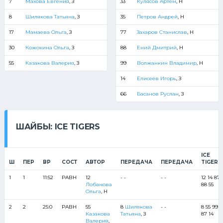
7
Махова Евгения
, З
33
Кулясов Артем
, Н
8
Шилякова Татьяна
, З
35
Петров Андрей
, Н
17
Мамаева Ольга
, З
77
Захаров Станислав
, Н
30
Кожокина Ольга
, З
88
Ений Дмитрий
, Н
55
Казакова Валерия
, З
99
Волжанкин Владимир
, Н
14
Елисеев Игорь
, З
66
Басанов Руслан
, З
ШАЙБЫ: ICE TIGERS
ICE
Ш
ПЕР
ВР
СОСТ
АВТОР
ПЕРЕДАЧА
ПЕРЕДАЧА
TIGERS
1
1
11:52
РАВН
12
- -
- -
12 14 87
Лобанова
88 55
Ольга
, Н
2
2
25:0
РАВН
55
8
Шилякова
- -
8 55 99
Казакова
Татьяна
, З
87 14
Валерия
,