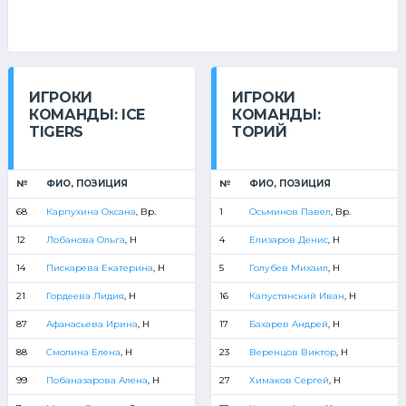
ИГРОКИ
ИГРОКИ
КОМАНДЫ: ICE
КОМАНДЫ:
TIGERS
ТОРИЙ
№
ФИО, ПОЗИЦИЯ
№
ФИО, ПОЗИЦИЯ
68
Карпухина Оксана
, Вр.
1
Осьминов Павел
, Вр.
12
Лобанова Ольга
, Н
4
Елизаров Денис
, Н
14
Пискарева Екатерина
, Н
5
Голубев Михаил
, Н
21
Гордеева Лидия
, Н
16
Капустянский Иван
, Н
87
Афанасьева Ирина
, Н
17
Бахарев Андрей
, Н
88
Смолина Елена
, Н
23
Веренцов Виктор
, Н
99
Побаназарова Алена
, Н
27
Химаков Сергей
, Н