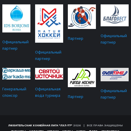
Официальный
Партнер
Официальный
партнер
партнер
Официальный
партнер
Официальная
Генеральный
Официальный
вода турнира
спонсор
Партнер
партнер
ЛЮБИТЕЛЬСКАЯ ХОККЕЙНАЯ ЛИГА "ЛХЛ-77"
2026 | ВСЕ ПРАВА ЗАЩИЩЕНЫ