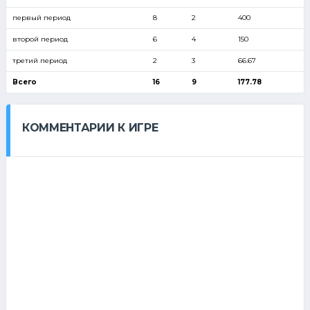
первый период
8
2
400
второй период
6
4
150
третий период
2
3
66.67
Всего
16
9
177.78
КОММЕНТАРИИ К ИГРЕ