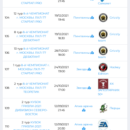
21:45
СТАРТАП PRO
Самолет
12 тур
8-й ЧЕМПИОНАТ
19/12/2021
Grizzly
104
г. МОСКВЫ ЛХЛ-77
Пингвины
3
19:45
СТАРТАП PRO
8 тур
8-й ЧЕМПИОНАТ
Grizzly
19/12/2021
105
г. МОСКВЫ ЛХЛ-77
Пингвины
10
18:30
ДЕБЮТАНТ
team
13 тур
8-й ЧЕМПИОНАТ
Grizzly
28/11/2021
106
г. МОСКВЫ ЛХЛ-77
Пингвины
4
18:00
ДЕБЮТАНТ
team
1 тур
8-й ЧЕМПИОНАТ г.
Hockey
24/10/2021
107
МОСКВЫ ЛХЛ-77
Звезда
5
19:00
СТАРТАП PRO
Edition
ХК
2 тур
8-й ЧЕМПИОНАТ
24/10/2021
108
г. МОСКВЫ ЛХЛ-77
Звезда
6
17:00
ЗАПОЛЯРНИК
ТЕОРЕТИК
50+
2 тур
КУБОК
ГРИЗЛИ-2021
12/09/2021
Апиа арена
Перцы
109
1
ДИВИЗИОН СЕВЕРО-
21:45
ВОСТОК
2 тур
КУБОК
12/09/2021
Апиа арена
110
ГРИЗЛИ-2021
4
20:30