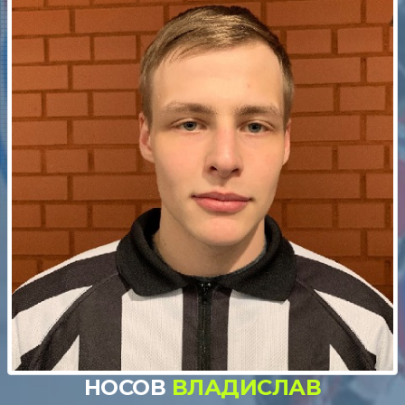
НОСОВ
ВЛАДИСЛАВ