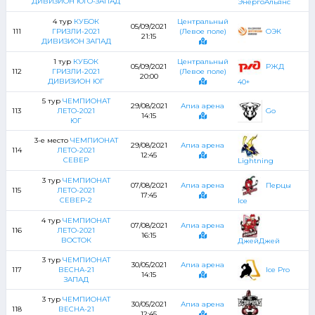
ДИВИЗИОН ЮГО-ЗАПАД
ЭнергоАльянс
4 тур
КУБОК
Центральный
05/09/2021
ОЭК
111
ГРИЗЛИ-2021
(Левое поле)
1
21:15
ДИВИЗИОН ЗАПАД
1 тур
КУБОК
Центральный
РЖД
05/09/2021
112
ГРИЗЛИ-2021
(Левое поле)
2
20:00
ДИВИЗИОН ЮГ
40+
5 тур
ЧЕМПИОНАТ
29/08/2021
Апиа арена
Go
113
ЛЕТО-2021
2
14:15
ЮГ
3-е место
ЧЕМПИОНАТ
29/08/2021
Апиа арена
114
ЛЕТО-2021
1
12:45
СЕВЕР
Lightning
3 тур
ЧЕМПИОНАТ
Перцы
07/08/2021
Апиа арена
115
ЛЕТО-2021
0
17:45
СЕВЕР-2
Iсе
4 тур
ЧЕМПИОНАТ
07/08/2021
Апиа арена
116
ЛЕТО-2021
3
16:15
ВОСТОК
ДжейДжей
3 тур
ЧЕМПИОНАТ
30/05/2021
Апиа арена
Ice Pro
117
ВЕСНА-21
4
14:15
ЗАПАД
3 тур
ЧЕМПИОНАТ
30/05/2021
Апиа арена
118
ВЕСНА-21
3
12:45