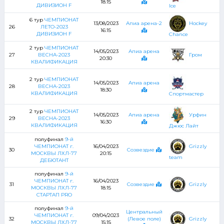
18:15
ДИВИЗИОН F
Iсе
6 тур
ЧЕМПИОНАТ
Hockey
13/08/2023
Апиа арена-2
26
ЛЕТО-2023
1:
16:15
ДИВИЗИОН F
Chance
2 тур
ЧЕМПИОНАТ
14/05/2023
Апиа арена
Гром
27
ВЕСНА-2023
7
20:30
КВАЛИФИКАЦИЯ
2 тур
ЧЕМПИОНАТ
14/05/2023
Апиа арена
28
ВЕСНА-2023
4
18:30
КВАЛИФИКАЦИЯ
Спортмастер
2 тур
ЧЕМПИОНАТ
Урфин
14/05/2023
Апиа арена
29
ВЕСНА-2023
1
16:30
КВАЛИФИКАЦИЯ
Джюс Лайт
полуфинал
9-й
Grizzly
ЧЕМПИОНАТ г.
16/04/2023
30
Созвездие
2
МОСКВЫ ЛХЛ-77
20:15
team
ДЕБЮТАНТ
полуфинал
9-й
ЧЕМПИОНАТ г.
16/04/2023
Grizzly
31
Созвездие
3
МОСКВЫ ЛХЛ-77
18:15
СТАРТАП PRO
полуфинал
9-й
Центральный
ЧЕМПИОНАТ г.
09/04/2023
Grizzly
32
(Левое поле)
1
МОСКВЫ ЛХЛ-77
15:15