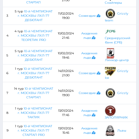
21:00
СТАРТАП
Снайперы
5 тур
10-й ЧЕМПИОНАТ
Grizzly
11/02/2024
3
г. МОСКВЫ ЛХЛ-77
Созвездие
7
19:00
ДЕБЮТАНТ
team
4 тур
10-й ЧЕМПИОНАТ
10/02/2024
Академия
4
г. МОСКВЫ ЛХЛ-77
7
21:45
льда
Среднерусский
ТЕОРЕТИК PRO
банк (СРБ)
5 тур
10-й ЧЕМПИОНАТ
10/02/2024
Академия
5
г. МОСКВЫ ЛХЛ-77
2
19:45
льда
ДЕБЮТАНТ
Линкор-центр
1 тур
10-й ЧЕМПИОНАТ
Grizzly
14/01/2024
6
г. МОСКВЫ ЛХЛ-77
Созвездие
6
21:00
ДЕБЮТАНТ
Ice
14 тур
10-й ЧЕМПИОНАТ
14/01/2024
Grizzly
7
г. МОСКВЫ ЛХЛ-77
Созвездие
2
19:00
СТАРТАП
1 тур
10-й ЧЕМПИОНАТ
13/01/2024
Академия
8
г. МОСКВЫ ЛХЛ-77
9
17:45
льда
ТАКТИК
ЗАПОЛЯРНИК
1 тур
10-й ЧЕМПИОНАТ
13/01/2024
Академия
Львы
9
г. МОСКВЫ ЛХЛ-77
2
15:45
льда
СТАРТАП PRO