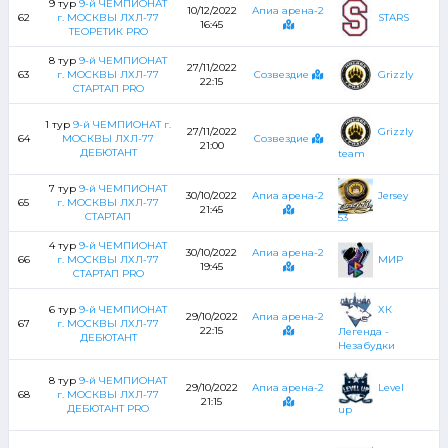
9 тур
9-й ЧЕМПИОНАТ
10/12/2022
Апиа арена-2
STARS
62
г. МОСКВЫ ЛХЛ-77
7
16:45
ТЕОРЕТИК PRO
8 тур
9-й ЧЕМПИОНАТ
27/11/2022
Grizzly
63
г. МОСКВЫ ЛХЛ-77
Созвездие
1
22:15
СТАРТАП PRO
1 тур
9-й ЧЕМПИОНАТ г.
Grizzly
27/11/2022
64
МОСКВЫ ЛХЛ-77
Созвездие
3
21:00
ДЕБЮТАНТ
team
7 тур
9-й ЧЕМПИОНАТ
Jersey
30/10/2022
Апиа арена-2
65
г. МОСКВЫ ЛХЛ-77
9
21:45
СТАРТАП
53
4 тур
9-й ЧЕМПИОНАТ
30/10/2022
Апиа арена-2
МИР
66
г. МОСКВЫ ЛХЛ-77
4
19:45
СТАРТАП PRO
ХК
6 тур
9-й ЧЕМПИОНАТ
29/10/2022
Апиа арена-2
67
г. МОСКВЫ ЛХЛ-77
1
22:15
Легенда -
ДЕБЮТАНТ
Незабудки
8 тур
9-й ЧЕМПИОНАТ
Level
29/10/2022
Апиа арена-2
68
г. МОСКВЫ ЛХЛ-77
3
21:15
ДЕБЮТАНТ PRO
up