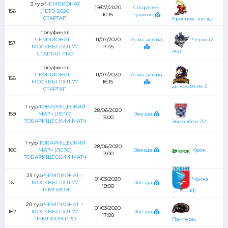
3 тур
ЧЕМПИОНАТ
19/07/2020
Спорттех-
156
ЛЕТО-2020
4
10:15
Тушино
СТАРТАП
Красная звезда
полуфинал
Черный
ЧЕМПИОНАТ г.
11/07/2020
Апиа арена
157
4
МОСКВЫ ЛХЛ-77
17:45
лед
СТАРТАП PRO
полуфинал
ЧЕМПИОНАТ г.
11/07/2020
Апиа арена
158
7
МОСКВЫ ЛХЛ-77
16:15
Дикобразы-2
СТАРТАП
1 тур
ТОВАРИЩЕСКИЙ
28/06/2020
159
МАТЧ (ЛЕТО)
Звезда
6
15:00
ТОВАРИЩЕСКИЙ МАТЧ
Зверобои-22
1 тур
ТОВАРИЩЕСКИЙ
28/06/2020
Крок
160
МАТЧ (ЛЕТО)
Звезда
7
13:00
ТОВАРИЩЕСКИЙ МАТЧ
23 тур
ЧЕМПИОНАТ г.
Чайка
01/03/2020
161
МОСКВЫ ЛХЛ-77
Звезда
6
19:00
ЧЕМПИОН
(г.Лобня)
20 тур
ЧЕМПИОНАТ г.
01/03/2020
162
МОСКВЫ ЛХЛ-77
Звезда
3
17:00
ЧЕМПИОН PRO
Пантеры