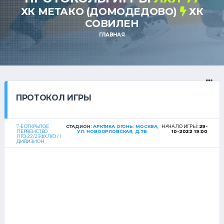
ХК МЕТАКО (ДОМОДЕДОВО)
ХК
СОВИЛЕН
ГЛАВНАЯ
ПРОТОКОЛ ИГРЫ
7-Е ОТКРЫТОЕ
СТАДИОН:
АРКТИКА ОГОНЬ: МОСКВА,
НАЧАЛО ИГРЫ:
29-
ПЕРВЕНСТВО
УЛ. НОВООРЛОВСКАЯ, Д.7В
10-2022 19:00
ЛГО-22/23 ФХЛГО / I
ДИВИЗИОН