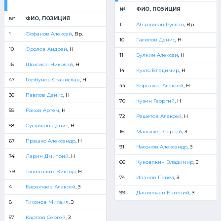
№
ФИО, ПОЗИЦИЯ
№
ФИО, ПОЗИЦИЯ
1
Абзалилов Руслан
, Вр.
1
Фофанов Алексей
, Вр.
10
Гасилов Денис
, Н
10
Фролов Андрей
, Н
11
Булкин Алексей
, Н
16
Шохолов Николай
, Н
14
Кухто Владимир
, Н
47
Горбунов Станислав
, Н
44
Корсаков Алексей
, Н
36
Павлов Денис
, Н
70
Кузин Георгий
, Н
55
Раков Артем
, Н
72
Решетов Алексей
, Н
58
Сусликов Денис
, Н
16
Малышев Сергей
, З
67
Прашко Александр
, Н
91
Насонов Александр
, З
74
Ларин Дмитрий
, Н
66
Куковякин Владимир
, З
79
Топильских Виктор
, Н
74
Иванов Павел
, З
4
Барахтаев Алексей
, З
99
Данилочев Евгений
, З
8
Тихонов Михаил
, З
57
Карпов Сергей
, З