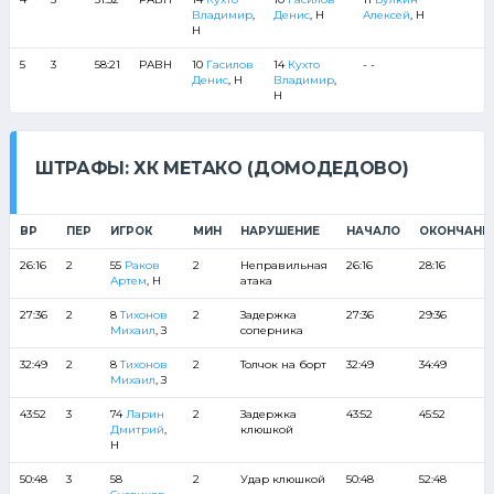
Владимир
,
Денис
, Н
Алексей
, Н
Н
5
3
58:21
РАВН
10
Гасилов
14
Кухто
- -
Денис
, Н
Владимир
,
Н
ШТРАФЫ: ХК МЕТАКО (ДОМОДЕДОВО)
ВР
ПЕР
ИГРОК
МИН
НАРУШЕНИЕ
НАЧАЛО
ОКОНЧАНИ
26:16
2
55
Раков
2
Неправильная
26:16
28:16
Артем
, Н
атака
27:36
2
8
Тихонов
2
Задержка
27:36
29:36
Михаил
, З
соперника
32:49
2
8
Тихонов
2
Толчок на борт
32:49
34:49
Михаил
, З
43:52
3
74
Ларин
2
Задержка
43:52
45:52
Дмитрий
,
клюшкой
Н
50:48
3
58
2
Удар клюшкой
50:48
52:48