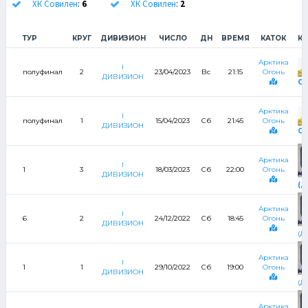
ХК Совилен
:
6
ХК Совилен
:
2
ТУР
КРУГ
ДИВИЗИОН
ЧИСЛО
ДН
ВРЕМЯ
КАТОК
К
Арктика
I
полуфинал
2
23/04/2023
Вс
21:15
Огонь
ДИВИЗИОН
Со
Арктика
I
полуфинал
1
15/04/2023
Сб
21:45
Огонь
ДИВИЗИОН
Со
Арктика
I
1
3
18/03/2023
Сб
22:00
Огонь
ДИВИЗИОН
Ме
(Д
Арктика
I
6
2
24/12/2022
Сб
18:45
Огонь
ДИВИЗИОН
Ме
(Д
Арктика
I
1
1
29/10/2022
Сб
19:00
Огонь
ДИВИЗИОН
Ме
(Д
Арктика