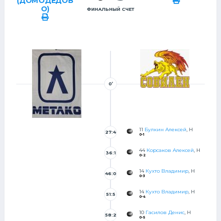
(ДОМОДЕДОВ
О)
ФИНАЛЬНЫЙ СЧЕТ
0’
11
Булкин Алексей
, Н
27:4
0-1
44
Корсаков Алексей
, Н
36:1
0-2
6
14
Кухто Владимир
, Н
46:0
0-3
14
Кухто Владимир
, Н
51:5
0-4
2
10
Гасилов Денис
, Н
58:2
0-5