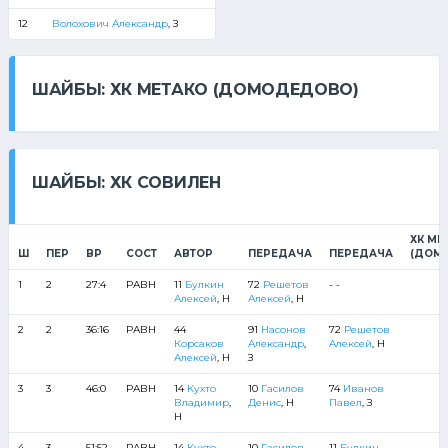
12
Волохович Александр
, З
ШАЙБЫ: ХК МЕТАКО (ДОМОДЕДОВО)
ШАЙБЫ: ХК СОВИЛЕН
ХК МЕ
Ш
ПЕР
ВР
СОСТ
АВТОР
ПЕРЕДАЧА
ПЕРЕДАЧА
(ДОМ
1
2
27:4
РАВН
11
Булкин
72
Решетов
- -
Алексей
, Н
Алексей
, Н
2
2
36:16
РАВН
44
91
Насонов
72
Решетов
Корсаков
Александр
,
Алексей
, Н
Алексей
, Н
З
3
3
46:0
РАВН
14
Кухто
10
Гасилов
74
Иванов
Владимир
,
Денис
, Н
Павел
, З
Н
4
3
51:52
РАВН
14
Кухто
10
Гасилов
11
Булкин