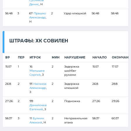
Сусликов
Денис
, Н
56:48
3
67
Прашко
2
Удар клюшкой
56:48
58:48
Александр
,
Н
ШТРАФЫ: ХК СОВИЛЕН
ВР
ПЕР
ИГРОК
МИН
НАРУШЕНИЕ
НАЧАЛО
ОКОНЧАНИ
15:57
1
16
2
Задержка
15:57
17:57
Малышев
шайбвг
Сергей
, З
руками
26:8
2
91
Насонов
2
Задержка
26:8
28:8
Александр
,
клюшкой
З
27:26
2
99
2
Подножка
27:26
29:26
Данилочев
Евгений
, З
58:37
3
11
Булкин
2
Неправильная
58:37
60:37
Алексей
, Н
атака