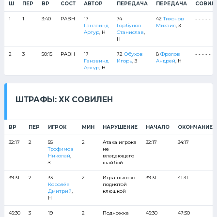
Ш
ПЕР
ВР
СОСТ
АВТОР
ПЕРЕДАЧА
ПЕРЕДАЧА
СОВИЛ
1
1
3:40
РАВН
17
74
42
Тихонов
- - - - -
Ганзвинд
Горбунов
Михаил
, З
Артур
, Н
Станислав
,
Н
2
3
50:15
РАВН
17
72
Обухов
8
Фролов
- - - - -
Ганзвинд
Игорь
, З
Андрей
, Н
Артур
, Н
ШТРАФЫ: ХК СОВИЛЕН
ВР
ПЕР
ИГРОК
МИН
НАРУШЕНИЕ
НАЧАЛО
ОКОНЧАНИЕ
32:17
2
55
2
Атака игрока
32:17
34:17
Трофимов
не
Николай
,
владеющего
З
шайбой
39:31
2
33
2
Игра высоко
39:31
41:31
Королёв
поднятой
Дмитрий
,
клюшкой
Н
45:30
3
19
2
Подножка
45:30
47:30