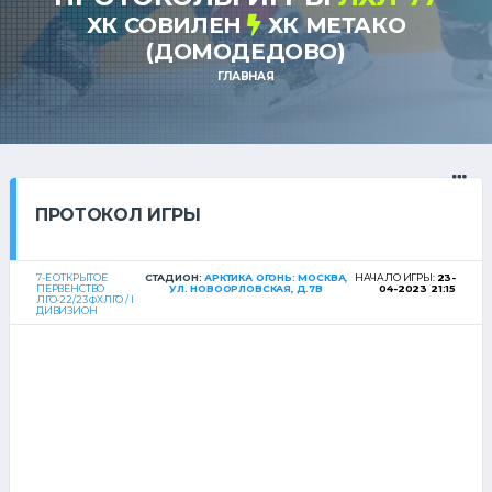
ХК СОВИЛЕН
ХК МЕТАКО
(ДОМОДЕДОВО)
ГЛАВНАЯ
ПРОТОКОЛ ИГРЫ
7-Е ОТКРЫТОЕ
СТАДИОН:
АРКТИКА ОГОНЬ: МОСКВА,
НАЧАЛО ИГРЫ:
23-
ПЕРВЕНСТВО
УЛ. НОВООРЛОВСКАЯ, Д.7В
04-2023 21:15
ЛГО-22/23 ФХЛГО / I
ДИВИЗИОН