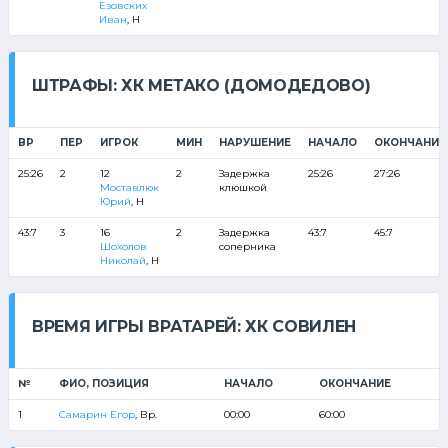
Езовских
Иван
, Н
ШТРАФЫ: ХК МЕТАКО (ДОМОДЕДОВО)
ВР
ПЕР
ИГРОК
МИН
НАРУШЕНИЕ
НАЧАЛО
ОКОНЧАНИЕ
25:26
2
12
2
Задержка
25:26
27:26
Моставлюк
клюшкой
Юрий
, Н
43:7
3
16
2
Задержка
43:7
45:7
Шохолов
соперника
Николай
, Н
ВРЕМЯ ИГРЫ ВРАТАРЕЙ: ХК СОВИЛЕН
№
ФИО, ПОЗИЦИЯ
НАЧАЛО
ОКОНЧАНИЕ
1
Самарин Егор
, Вр.
00:00
60:00