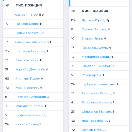
№
ФИО, ПОЗИЦИЯ
№
ФИО, ПОЗИЦИЯ
1
Самарин Егор
, Вр.
83
Душкин Юрий
, Вр.
10
Гасилов Денис
, Н
8
Фролов Андрей
, Н
11
Булкин Алексей
, Н
10
Егоров Иван
, Н
13
Самаркин Александр
, Н
17
Ганзвинд Артур
, Н
23
Жильцов Всеволод
, Н
12
Моставлюк Юрий
, Н
19
Езовских Иван
, Н
16
Шохолов Николай
, Н
33
Королёв Дмитрий
, Н
55
Раков Артем
, Н
66
Никитин Павел
, Н
74
Горбунов Станислав
, Н
70
Кузин Георгий
, Н
19
Топильских Виктор
, Н
8
Насонов Александр
, З
4
Барахтаев Алексей
, З
16
Малышев Сергей
, З
23
Ширганов Максим
, З
55
Трофимов Николай
, З
42
Тихонов Михаил
, З
74
Иванов Павел
, З
72
Обухов Игорь
, З