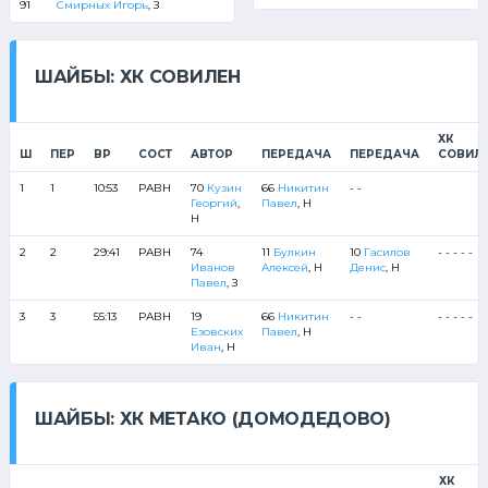
91
Смирных Игорь
, З
ШАЙБЫ: ХК СОВИЛЕН
ХК
Ш
ПЕР
ВР
СОСТ
АВТОР
ПЕРЕДАЧА
ПЕРЕДАЧА
СОВИЛ
1
1
10:53
РАВН
70
Кузин
66
Никитин
- -
Георгий
,
Павел
, Н
Н
2
2
29:41
РАВН
74
11
Булкин
10
Гасилов
- - - - -
Иванов
Алексей
, Н
Денис
, Н
Павел
, З
3
3
55:13
РАВН
19
66
Никитин
- -
- - - - -
Езовских
Павел
, Н
Иван
, Н
ШАЙБЫ: ХК МЕТАКО (ДОМОДЕДОВО)
ХК