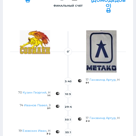
(ДОМОДЕДОВ
О)
ФИНАЛЬНЫЙ СЧЕТ
0’
17
Ганзвинд Артур
, Н
3:40
0-1
70
Кузин Георгий
, Н
10:5
1-1
3
74
Иванов Павел
, З
29:4
2-1
1
17
Ганзвинд Артур
, Н
50:1
2-2
5
19
Езовских Иван
, Н
55:1
3-2