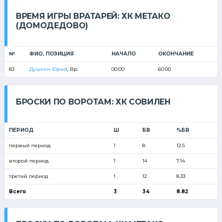
ВРЕМЯ ИГРЫ ВРАТАРЕЙ: ХК МЕТАКО
(ДОМОДЕДОВО)
№
ФИО, ПОЗИЦИЯ
НАЧАЛО
ОКОНЧАНИЕ
83
Душкин Юрий
, Вр.
00:00
60:00
БРОСКИ ПО ВОРОТАМ: ХК СОВИЛЕН
ПЕРИОД
Ш
БВ
%БВ
первый период
1
8
12.5
второй период
1
14
7.14
третий период
1
12
8.33
Всего
3
34
8.82