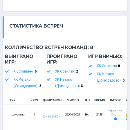
СТАТИСТИКА ВСТРЕЧ
КОЛЛИЧЕСТВО ВСТРЕЧ КОМАНД:
8
ВЫИГРАНО
ПРОИГРАНО
ИГР ВНИЧЬЮ:
ИГР:
ИГР:
ХК Совилен
:
0
ХК Совилен
:
6
ХК Совилен
:
2
ХК Метако
ХК Метако
ХК Метако
(Домодедово)
:
0
(Домодедово)
:
2
(Домодедово)
:
6
ТУР
КРУГ
ДИВИЗИОН
ЧИСЛО
ДН
ВРЕМЯ
КАТОК
К
Арктика
I
полуфинал
2
23/04/2023
Вс
21:15
Огонь
ДИВИЗИОН
Со