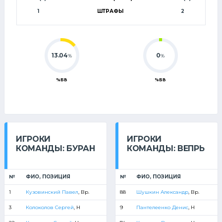
1
ШТРАФЫ
2
13.04
0
%
%
%БВ
%БВ
ИГРОКИ
ИГРОКИ
КОМАНДЫ: БУРАН
КОМАНДЫ: ВЕПРЬ
№
ФИО, ПОЗИЦИЯ
№
ФИО, ПОЗИЦИЯ
1
Кузовинский Павел
, Вр.
88
Шушкин Александр
, Вр.
3
Колоколов Сергей
, Н
9
Пантелеенко Денис
, Н