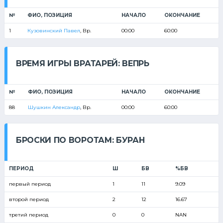
№
ФИО, ПОЗИЦИЯ
НАЧАЛО
ОКОНЧАНИЕ
1
Кузовинский Павел
, Вр.
00:00
60:00
ВРЕМЯ ИГРЫ ВРАТАРЕЙ: ВЕПРЬ
№
ФИО, ПОЗИЦИЯ
НАЧАЛО
ОКОНЧАНИЕ
88
Шушкин Александр
, Вр.
00:00
60:00
БРОСКИ ПО ВОРОТАМ: БУРАН
ПЕРИОД
Ш
БВ
%БВ
первый период
1
11
9.09
второй период
2
12
16.67
третий период
0
0
NAN