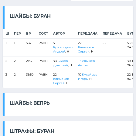
ШАЙБЫ: БУРАН
Ш
ПЕР
ВР
СОСТ
АВТОР
ПЕРЕДАЧА
ПЕРЕДАЧА
БУР
1
1
5:37
РАВН
5
22
- -
5 22 
Криворучко
Климаков
24 96
Андрей
, Н
Сергей
, Н
2
2
21:8
РАВН
48
Быков
-
Челышев
- -
48 10
Дмитрий
, Н
Антон
,
96 22
3
2
39:50
РАВН
22
10
Кутайцев
- -
22 10 
Климаков
Игорь
, Н
96 48
Сергей
, Н
ШАЙБЫ: ВЕПРЬ
ШТРАФЫ: БУРАН