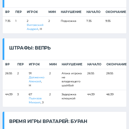
ВР
ПЕР
ИГРОК
МИН
НАРУШЕНИЕ
НАЧАЛО
ОКОНЧАНИЕ
7:35
1
2
2
Подножка
7:35
9:35
Виговский
Андрей
, Н
ШТРАФЫ: ВЕПРЬ
ВР
ПЕР
ИГРОК
МИН
НАРУШЕНИЕ
НАЧАЛО
ОКОНЧАНИЕ
26:55
2
91
2
Атака игрока
26:55
28:55
Долженко
не
Алексей
,
владеющего
Н
шайбой
44:39
3
67
2
Задержка
44:39
46:39
Пьянзов
клюшкой
Михаил
, З
ВРЕМЯ ИГРЫ ВРАТАРЕЙ: БУРАН