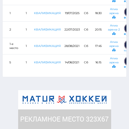
Бу
Апиа
1
1
КВАЛИФИКАЦИЯ
19/07/2025
Сб
18:30
арена
Бу
Апиа
2
1
КВАЛИФИКАЦИЯ
22/07/2023
Сб
20:15
арена-2
Бу
Апиа
1-е
1
КВАЛИФИКАЦИЯ
28/08/2021
Сб
17:45
арена
место
Бу
Апиа
5
1
КВАЛИФИКАЦИЯ
14/08/2021
Сб
16:15
арена
Бу