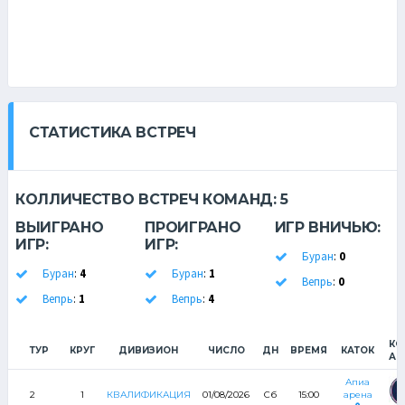
СТАТИСТИКА ВСТРЕЧ
КОЛЛИЧЕСТВО ВСТРЕЧ КОМАНД:
5
ВЫИГРАНО
ПРОИГРАНО
ИГР ВНИЧЬЮ:
ИГР:
ИГР:
Буран
:
0
Буран
:
4
Буран
:
1
Вепрь
:
0
Вепрь
:
1
Вепрь
:
4
КО
ТУР
КРУГ
ДИВИЗИОН
ЧИСЛО
ДН
ВРЕМЯ
КАТОК
А
Апиа
2
1
КВАЛИФИКАЦИЯ
01/08/2026
Сб
15:00
арена