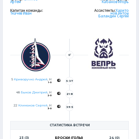
Артем
Кабанов Игорь
Капитан команды:
Ассистенты:
Харито
Ткачев Иван
нов Антон
Баландин Сергей
0’
5
Криворучко Андрей
, Н
5:37
1-0
48
Быков Дмитрий
, Н
21:8
2-0
22
Климаков Сергей
, Н
39:5
3-0
0
СТАТИСТИКА ВСТРЕЧИ
23 (3)
БРОСКИ (ГОЛЫ)
24 (0)