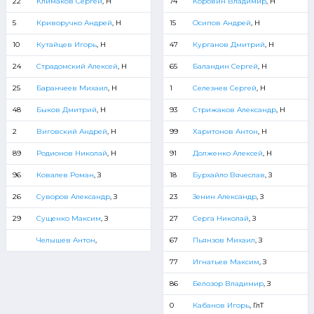
22
Климаков Сергей
, Н
74
Коровин Владимир
, Н
5
Криворучко Андрей
, Н
15
Осипов Андрей
, Н
10
Кутайцев Игорь
, Н
47
Курганов Дмитрий
, Н
24
Страдомский Алексей
, Н
65
Баландин Сергей
, Н
25
Баранчеев Михаил
, Н
1
Селезнев Сергей
, Н
48
Быков Дмитрий
, Н
93
Стрижаков Александр
, Н
2
Виговский Андрей
, Н
99
Харитонов Антон
, Н
89
Родионов Николай
, Н
91
Долженко Алексей
, Н
96
Ковалев Роман
, З
18
Бурхайло Вячеслав
, З
26
Суворов Александр
, З
23
Зенин Александр
, З
29
Сущенко Максим
, З
27
Серга Николай
, З
Челышев Антон
,
67
Пьянзов Михаил
, З
77
Игнатьев Максим
, З
86
Белозор Владимир
, З
0
Кабанов Игорь
, ГлТ