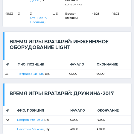
Денис
, Н
клюшки
соперника
49:23
3
3
ШБ
Бросок
49:23
49:23
Станкевич
клюшки
Василий
, З
ВРЕМЯ ИГРЫ ВРАТАРЕЙ: ИНЖЕНЕРНОЕ
ОБОРУДОВАНИЕ LIGHT
№
ФИО, ПОЗИЦИЯ
НАЧАЛО
ОКОНЧАНИЕ
35
Петраков Денис
, Вр.
00:00
60:00
ВРЕМЯ ИГРЫ ВРАТАРЕЙ: ДРУЖИНА-2017
№
ФИО, ПОЗИЦИЯ
НАЧАЛО
ОКОНЧАНИЕ
72
Бобров Алексей
, Вр.
00:00
40:00
1
Васютин Максим
, Вр.
40:00
60:00