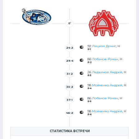
0’
92
Лицкан Денис
, Н
24:2
0-1
9
86
Лобанов Роман
, Н
29:4
0-2
7
26
Ледвинов Андрей
, Н
31:2
0-3
4
98
Мойченко Андрей
, Н
35:2
0-4
1
86
Лобанов Роман
, Н
37:1
0-5
6
98
Мойченко Андрей
, Н
46:2
0-6
0
СТАТИСТИКА ВСТРЕЧИ