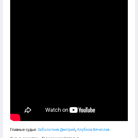
Главные судьи:
Заболотнев Дмитрий
,
Клубков Вячеслав