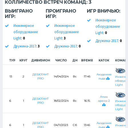
КОЛЛИЧЕСТВО ВСТРЕЧ КОМАНД:
3
ВЫИГРАНО
ПРОИГРАНО
ИГР ВНИЧЬЮ:
ИГР:
ИГР:
Инженерное
Инженерное
Инженерное
оборудование
оборудование
оборудование
Light
:
0
Light
:
0
Light
:
3
Дружина-2017
:
0
Дружина-2017
:
3
Дружина-2017
:
0
ТУР
КРУГ
ДИВИЗИОН
ЧИСЛО
ДН
ВРЕМЯ
КАТОК
КОМАН
ДЕБЮТАНТ
Академия
13
2
14/04/2024
Вс
17:45
Инжене
PRO
льда
оборудо
Light
Апиа
ДЕБЮТАНТ
6
1
18/02/2024
Вс
16:15
арена-2
Инжене
PRO
оборудо
Light
ДЕБЮТАНТ
Академия
6
1
04/11/2023
Сб
13:45
Инжене
PRO
льда