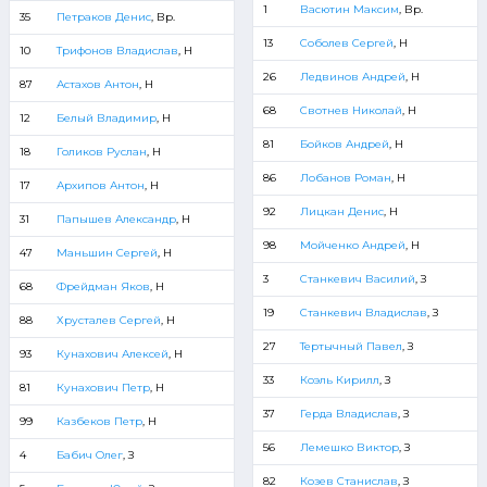
1
Васютин Максим
, Вр.
35
Петраков Денис
, Вр.
13
Соболев Сергей
, Н
10
Трифонов Владислав
, Н
26
Ледвинов Андрей
, Н
87
Астахов Антон
, Н
68
Свотнев Николай
, Н
12
Белый Владимир
, Н
81
Бойков Андрей
, Н
18
Голиков Руслан
, Н
86
Лобанов Роман
, Н
17
Архипов Антон
, Н
92
Лицкан Денис
, Н
31
Папышев Александр
, Н
98
Мойченко Андрей
, Н
47
Маньшин Сергей
, Н
3
Станкевич Василий
, З
68
Фрейдман Яков
, Н
19
Станкевич Владислав
, З
88
Хрусталев Сергей
, Н
27
Тертычный Павел
, З
93
Кунахович Алексей
, Н
33
Коэль Кирилл
, З
81
Кунахович Петр
, Н
37
Герда Владислав
, З
99
Казбеков Петр
, Н
56
Лемешко Виктор
, З
4
Бабич Олег
, З
82
Козев Станислав
, З