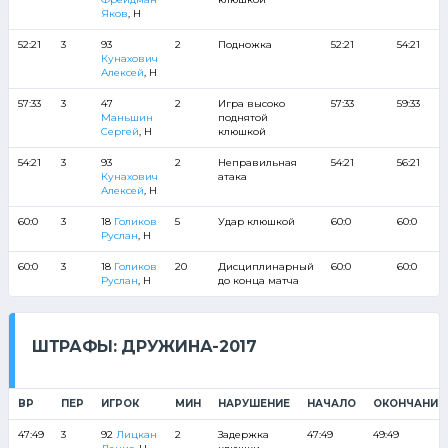
Яков
, Н
52:21
3
93
2
Подножка
52:21
54:21
Кунахович
Алексей
, Н
57:33
3
47
2
Игра высоко
57:33
59:33
Маньшин
поднятой
Сергей
, Н
клюшкой
54:21
3
93
2
Неправильная
54:21
56:21
Кунахович
атака
Алексей
, Н
60:0
3
18
Голиков
5
Удар клюшкой
60:0
60:0
Руслан
, Н
60:0
3
18
Голиков
20
Дисциплинарный
60:0
60:0
Руслан
, Н
до конца матча
ШТРАФЫ: ДРУЖИНА-2017
ВР
ПЕР
ИГРОК
МИН
НАРУШЕНИЕ
НАЧАЛО
ОКОНЧАНИЕ
47:49
3
92
Лицкан
2
Задержка
47:49
49:49