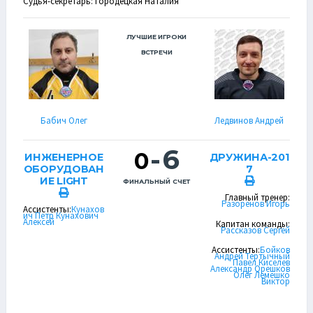
Судья-секретарь: Городецкая Наталия
ЛУЧШИЕ ИГРОКИ
ВСТРЕЧИ
Бабич Олег
Ледвинов Андрей
-
6
0
ИНЖЕНЕРНОЕ
ДРУЖИНА-201
ОБОРУДОВАН
7
ИЕ LIGHT
ФИНАЛЬНЫЙ СЧЕТ
Главный тренер:
Разоренов Игорь
Ассистенты:
Кунахов
ич Петр
Кунахович
Алексей
Капитан команды:
Рассказов Сергей
Ассистенты:
Бойков
Андрей
Тертычный
Павел
Киселев
Александр
Орешков
Олег
Лемешко
Виктор