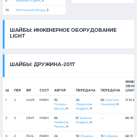
5
Буюклян Юрий
, З
25
Метлицкий Игорь
, З
ШАЙБЫ: ИНЖЕНЕРНОЕ ОБОРУДОВАНИЕ
LIGHT
ШАЙБЫ: ДРУЖИНА-2017
ИНЖЕ
ОБОР
Ш
ПЕР
ВР
СОСТ
АВТОР
ПЕРЕДАЧА
ПЕРЕДАЧА
LIGHT
1
2
24:29
РАВН
92
26
68
Свотнев
31 81 68
Лицкан
Ледвинов
Николай
, Н
Денис
, Н
Андрей
, Н
2
2
29:47
РАВН
86
81
Бойков
- -
88 93 5 
Лобанов
Андрей
, Н
Роман
, Н
3
2
31:24
РАВН
26
92
Лицкан
13
Соболев
68 31 18