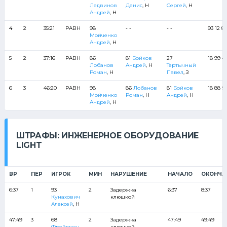
Ледвинов
Денис
, Н
Сергей
, Н
Андрей
, Н
4
2
35:21
РАВН
98
- -
- -
93 12 88
Мойченко
Андрей
, Н
5
2
37:16
РАВН
86
81
Бойков
27
18 99 47
Лобанов
Андрей
, Н
Тертычный
Роман
, Н
Павел
, З
6
3
46:20
РАВН
98
86
Лобанов
81
Бойков
18 88 93
Мойченко
Роман
, Н
Андрей
, Н
Андрей
, Н
ШТРАФЫ: ИНЖЕНЕРНОЕ ОБОРУДОВАНИЕ
LIGHT
ВР
ПЕР
ИГРОК
МИН
НАРУШЕНИЕ
НАЧАЛО
ОКОНЧА
6:37
1
93
2
Задержка
6:37
8:37
Кунахович
клюшкой
Алексей
, Н
47:49
3
68
2
Задержка
47:49
49:49
Фрейдман
клюшкой