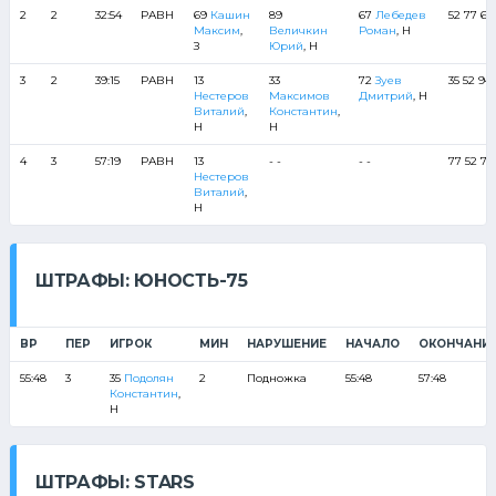
2
2
32:54
РАВН
69
Кашин
89
67
Лебедев
52 77 66
Максим
,
Величкин
Роман
, Н
З
Юрий
, Н
3
2
39:15
РАВН
13
33
72
Зуев
35 52 94
Нестеров
Максимов
Дмитрий
, Н
Виталий
,
Константин
,
Н
Н
4
3
57:19
РАВН
13
- -
- -
77 52 70
Нестеров
Виталий
,
Н
ШТРАФЫ: ЮНОСТЬ-75
ВР
ПЕР
ИГРОК
МИН
НАРУШЕНИЕ
НАЧАЛО
ОКОНЧАНИ
55:48
3
35
Подолян
2
Подножка
55:48
57:48
Константин
,
Н
ШТРАФЫ: STARS