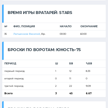
ВРЕМЯ ИГРЫ ВРАТАРЕЙ: STARS
№
ФИО, ПОЗИЦИЯ
НАЧАЛО
ОКОНЧАНИЕ
35
Лапшенков Василий
, Вр.
00:00
60:00
БРОСКИ ПО ВОРОТАМ: ЮНОСТЬ-75
ПЕРИОД
Ш
БВ
%БВ
первый период
1
12
8.33
второй период
0
11
0
третий период
2
22
9.09
Всего
3
45
6.67