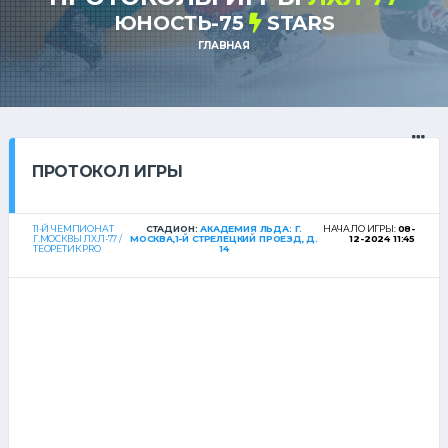
ЮНОСТЬ-75
STARS
ГЛАВНАЯ
ПРОТОКОЛ ИГРЫ
11-Й ЧЕМПИОНАТ
СТАДИОН:
АКАДЕМИЯ ЛЬДА: Г.
НАЧАЛО ИГРЫ:
08-
Г.МОСКВЫ ЛХЛ-77 /
МОСКВА,1-Й СТРЕЛЕЦКИЙ ПРОЕЗД, Д.
12-2024 11:45
ТЕОРЕТИК PRO
14