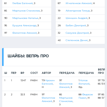
81
Глебов Евгений
, З
87
Игнатенков Алексей
, Н
85
Мартынов Станислав
, З
19
Айнетдинов Тимур
, З
90
Мартынова Наталья
, З
22
Шиншин Андрей
, З
95
Бушуев Александр
, З
28
Бабич Дмитрий
, З
97
Филиппов Алексей
, З
32
Самусев Дмитрий
, З
40
Степенков Денис
, З
ШАЙБЫ: ВЕПРЬ ПРО
ВЕПР
Ш
ПЕР
ВР
СОСТ
АВТОР
ПЕРЕДАЧА
ПЕРЕДАЧА
ПРО
1
1
13:47
РАВН
79
Крохин
97
1
Котов
97 79
Евгений
,
Филиппов
Виталий
,
85 13 88
Н
Алексей
, З
Вр.
2
2
32:3
РАВН
97
85
88
Федосов
97 85
Филиппов
Мартынов
Павел
, Н
88 13 7
Алексей
, З
Станислав
,
З