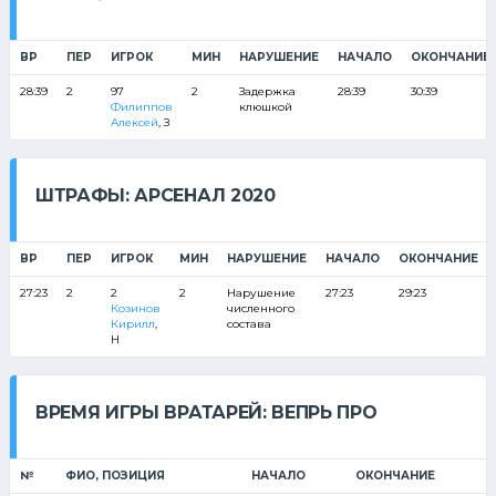
ВР
ПЕР
ИГРОК
МИН
НАРУШЕНИЕ
НАЧАЛО
ОКОНЧАНИЕ
28:39
2
97
2
Задержка
28:39
30:39
Филиппов
клюшкой
Алексей
, З
ШТРАФЫ: АРСЕНАЛ 2020
ВР
ПЕР
ИГРОК
МИН
НАРУШЕНИЕ
НАЧАЛО
ОКОНЧАНИЕ
27:23
2
2
2
Нарушение
27:23
29:23
Козинов
численного
Кирилл
,
состава
Н
ВРЕМЯ ИГРЫ ВРАТАРЕЙ: ВЕПРЬ ПРО
№
ФИО, ПОЗИЦИЯ
НАЧАЛО
ОКОНЧАНИЕ