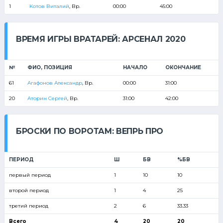
1
Котов Виталий
, Вр.
00:00
45:00
ВРЕМЯ ИГРЫ ВРАТАРЕЙ: АРСЕНАЛ 2020
№
ФИО, ПОЗИЦИЯ
НАЧАЛО
ОКОНЧАНИЕ
61
Агафонов Александр
, Вр.
00:00
31:00
20
Аторин Сергей
, Вр.
31:00
42:00
БРОСКИ ПО ВОРОТАМ: ВЕПРЬ ПРО
ПЕРИОД
Ш
БВ
%БВ
первый период
1
10
10
второй период
1
4
25
третий период
2
6
33.33
Всего
4
20
20