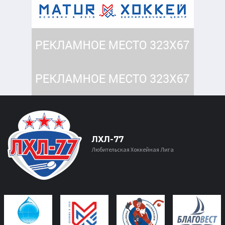
ЛХЛ-77
Любительская Хоккейная Лига