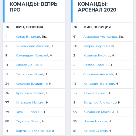
КОМАНДЫ: ВЕПРЬ
КОМАНДЫ:
ПРО
АРСЕНАЛ 2020
№
ФИО, ПОЗИЦИЯ
№
ФИО, ПОЗИЦИЯ
1
Котов Виталий
, Вр.
61
Агафонов Александр
, Вр.
4
Никольский Алексей
, Н
20
Аторин Сергей
, Вр.
8
Командрин Алексей
, Н
2
Козинов Кирилл
, Н
11
Власов Денис
, Н
21
Козлов Евгений
, Н
17
Филиппов Юрий
, Н
1
Соловьев Алексей
, Н
24
Коровин Владимир
, Н
15
Кайдалин Евгений
, Н
36
Архипцев Сергей
, Н
16
Юрков Кирилл
, Н
77
Игнатьев Максим
, Н
9
Богданов Александр
, Н
79
Крохин Евгений
, Н
54
Хивинцев Максим
, Н
88
Федосов Павел
, Н
55
Цовин Никита
, Н
13
Варушкин Александр
, З
51
Кондус Сергей
, Н