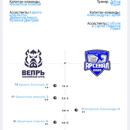
Капитан команды:
Тренер:
Дубов
Филиппов Алексей
Юрий
Ассистенты:
Харито
Капитан команды:
нов Антон
Александров Сергей
Дийметов Акмал
Куликов Дмитрий
Ассистенты:
Соболе
в Сергей
Пиванов
Павел
0’
79
Крохин Евгений
, Н
13:4
1-0
7
97
Филиппов Алексей
, З
32:3
2-0
9
Богданов Александр
, Н
36:4
2-1
0
36
Архипцев Сергей
, Н
42:0
3-1