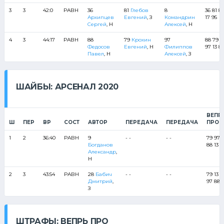
3
3
42:0
РАВН
36
81
Глебов
8
36 81 8
Архипцев
Евгений
, З
Командрин
17 95
Сергей
, Н
Алексей
, Н
4
3
44:17
РАВН
88
79
Крохин
97
88 79
Федосов
Евгений
, Н
Филиппов
97 13 85
Павел
, Н
Алексей
, З
ШАЙБЫ: АРСЕНАЛ 2020
ВЕПР
Ш
ПЕР
ВР
СОСТ
АВТОР
ПЕРЕДАЧА
ПЕРЕДАЧА
ПРО
1
2
36:40
РАВН
9
- -
- -
79 97
Богданов
88 13 8
Александр
,
Н
2
3
43:54
РАВН
28
Бабич
- -
- -
79 13 8
Дмитрий
,
97 88
З
ШТРАФЫ: ВЕПРЬ ПРО