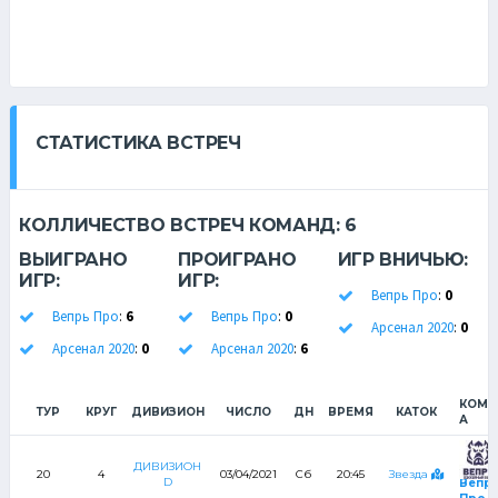
СТАТИСТИКА ВСТРЕЧ
КОЛЛИЧЕСТВО ВСТРЕЧ КОМАНД:
6
ВЫИГРАНО
ПРОИГРАНО
ИГР ВНИЧЬЮ:
ИГР:
ИГР:
Вепрь Про
:
0
Вепрь Про
:
6
Вепрь Про
:
0
Арсенал 2020
:
0
Арсенал 2020
:
0
Арсенал 2020
:
6
КОМА
ТУР
КРУГ
ДИВИЗИОН
ЧИСЛО
ДН
ВРЕМЯ
КАТОК
А
ДИВИЗИОН
20
4
03/04/2021
Сб
20:45
Звезда
D
Вепр