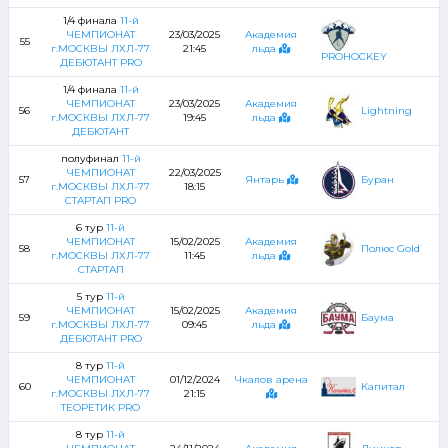
1/4 финала
11-й
ЧЕМПИОНАТ
23/03/2025
Академия
55
3
г.МОСКВЫ ЛХЛ-77
21:45
льда
PROHOCKEY
ДЕБЮТАНТ PRO
1/4 финала
11-й
ЧЕМПИОНАТ
23/03/2025
Академия
Lightning
56
11
г.МОСКВЫ ЛХЛ-77
19:45
льда
ДЕБЮТАНТ
полуфинал
11-й
ЧЕМПИОНАТ
22/03/2025
Буран
57
Янтарь
7
г.МОСКВЫ ЛХЛ-77
18:15
СТАРТАП PRO
6 тур
11-й
ЧЕМПИОНАТ
15/02/2025
Академия
Полюс Gold
58
4
г.МОСКВЫ ЛХЛ-77
11:45
льда
СТАРТАП
5 тур
11-й
ЧЕМПИОНАТ
15/02/2025
Академия
Баума
59
3
г.МОСКВЫ ЛХЛ-77
09:45
льда
ДЕБЮТАНТ PRO
8 тур
11-й
ЧЕМПИОНАТ
01/12/2024
Чкалов арена
Капитал
60
3
г.МОСКВЫ ЛХЛ-77
21:15
ТЕОРЕТИК PRO
8 тур
11-й