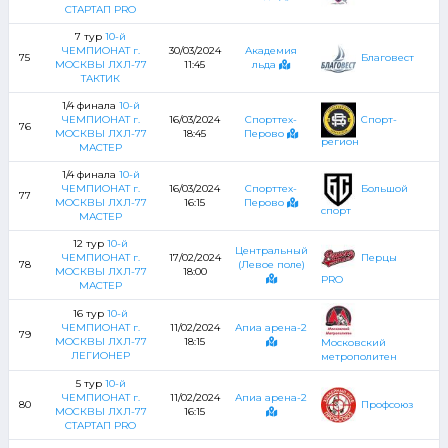
СТАРТАП PRO
7 тур
10-й
ЧЕМПИОНАТ г.
30/03/2024
Академия
Благовест
75
12
МОСКВЫ ЛХЛ-77
11:45
льда
ТАКТИК
1/4 финала
10-й
Спорт-
ЧЕМПИОНАТ г.
16/03/2024
Спорттех-
76
6
МОСКВЫ ЛХЛ-77
18:45
Перово
регион
МАСТЕР
1/4 финала
10-й
Большой
ЧЕМПИОНАТ г.
16/03/2024
Спорттех-
77
11
МОСКВЫ ЛХЛ-77
16:15
Перово
спорт
МАСТЕР
12 тур
10-й
Центральный
Перцы
ЧЕМПИОНАТ г.
17/02/2024
78
(Левое поле)
3
МОСКВЫ ЛХЛ-77
18:00
PRO
МАСТЕР
16 тур
10-й
ЧЕМПИОНАТ г.
11/02/2024
Апиа арена-2
79
2
МОСКВЫ ЛХЛ-77
18:15
Московский
ЛЕГИОНЕР
метрополитен
5 тур
10-й
ЧЕМПИОНАТ г.
11/02/2024
Апиа арена-2
Профсоюз
80
4
МОСКВЫ ЛХЛ-77
16:15
СТАРТАП PRO