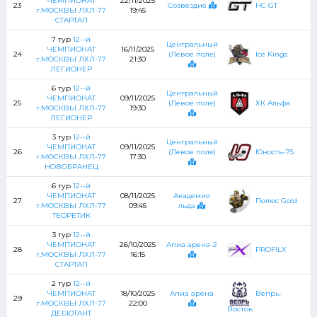
ЧЕМПИОНАТ
22/11/2025
HC GT
23
Созвездие
5
г.МОСКВЫ ЛХЛ-77
19:45
СТАРТАП
7 тур
12--й
Центральный
ЧЕМПИОНАТ
16/11/2025
Ice Kings
24
(Левое поле)
1
г.МОСКВЫ ЛХЛ-77
21:30
ЛЕГИОНЕР
6 тур
12--й
Центральный
ЧЕМПИОНАТ
09/11/2025
ХК Альфа
25
(Левое поле)
2
г.МОСКВЫ ЛХЛ-77
19:30
ЛЕГИОНЕР
3 тур
12--й
Центральный
ЧЕМПИОНАТ
09/11/2025
Юность-75
26
(Левое поле)
12
г.МОСКВЫ ЛХЛ-77
17:30
НОВОБРАНЕЦ
6 тур
12--й
ЧЕМПИОНАТ
08/11/2025
Академия
Полюс Gold
27
3
г.МОСКВЫ ЛХЛ-77
09:45
льда
ТЕОРЕТИК
3 тур
12--й
ЧЕМПИОНАТ
26/10/2025
Апиа арена-2
PROFILX
28
2
г.МОСКВЫ ЛХЛ-77
16:15
СТАРТАП
2 тур
12--й
Вепрь-
ЧЕМПИОНАТ
18/10/2025
Апиа арена
29
1
г.МОСКВЫ ЛХЛ-77
22:00
Восток
ДЕБЮТАНТ