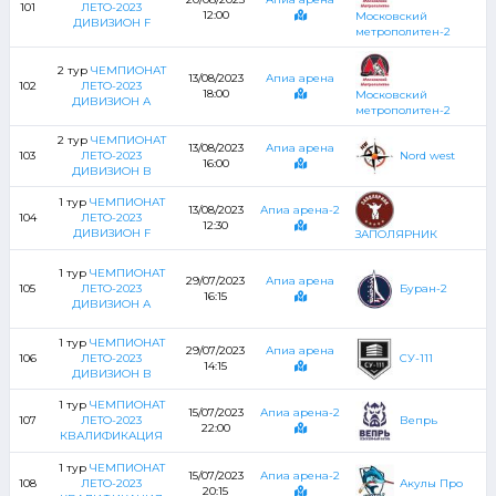
101
ЛЕТО-2023
0
12:00
Московский
ДИВИЗИОН F
метрополитен-2
2 тур
ЧЕМПИОНАТ
13/08/2023
Апиа арена
102
ЛЕТО-2023
5
18:00
Московский
ДИВИЗИОН А
метрополитен-2
2 тур
ЧЕМПИОНАТ
13/08/2023
Апиа арена
Nord west
103
ЛЕТО-2023
10
16:00
ДИВИЗИОН В
1 тур
ЧЕМПИОНАТ
13/08/2023
Апиа арена-2
104
ЛЕТО-2023
12
12:30
ДИВИЗИОН F
ЗАПОЛЯРНИК
1 тур
ЧЕМПИОНАТ
29/07/2023
Апиа арена
Буран-2
105
ЛЕТО-2023
3
16:15
ДИВИЗИОН А
1 тур
ЧЕМПИОНАТ
29/07/2023
Апиа арена
СУ-111
106
ЛЕТО-2023
8
14:15
ДИВИЗИОН В
1 тур
ЧЕМПИОНАТ
15/07/2023
Апиа арена-2
Вепрь
107
ЛЕТО-2023
4
22:00
КВАЛИФИКАЦИЯ
1 тур
ЧЕМПИОНАТ
15/07/2023
Апиа арена-2
Акулы Про
108
ЛЕТО-2023
1:
20:15