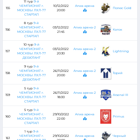
11 тур
9-й
ЧЕМПИОНАТ г.
10/12/2022
Апиа арена
Полюс Gold
155
4
МОСКВЫ ЛХЛ-77
20:00
СТАРТАП
8 тур
9-й
ЧЕМПИОНАТ г.
03/12/2022
Апиа арена-2
Каток
156
1
МОСКВЫ ЛХЛ-77
21:45
СТАРТАП
10 тур
9-й
ЧЕМПИОНАТ г.
03/12/2022
Апиа арена-2
Lightning
157
1
МОСКВЫ ЛХЛ-77
20:30
ДЕБЮТАНТ
9 тур
9-й
ЧЕМПИОНАТ г.
26/11/2022
Апиа арена-2
Торий
158
7
МОСКВЫ ЛХЛ-77
20:00
ДЕБЮТАНТ
5 тур
9-й
ЧЕМПИОНАТ г.
26/11/2022
Апиа арена-2
Arsenal III
159
3
МОСКВЫ ЛХЛ-77
18:00
СТАРТАП
5 тур
9-й
ЧЕМПИОНАТ г.
29/10/2022
Апиа арена
Primus
160
3
МОСКВЫ ЛХЛ-77
22:00
СТАРТАП
1 тур
9-й
Черный
ЧЕМПИОНАТ г.
29/10/2022
Апиа арена
161
5