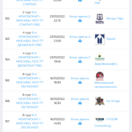
МОСКВЫ ЛХЛ-77
20:00
лед
СТАРТАП
2 тур
9-й
ЧЕМПИОНАТ г.
23/10/2022
Апиа арена-2
Вепрь Про
162
1
МОСКВЫ ЛХЛ-77
22:15
СТАРТАП PRO
4 тур
9-й
ЧЕМПИОНАТ г.
23/10/2022
Апиа арена-2
Торий
163
4
МОСКВЫ ЛХЛ-77
21:00
ДЕБЮТАНТ PRO
4 тур
9-й
ЧЕМПИОНАТ г.
23/10/2022
Апиа арена-2
164
0
МОСКВЫ ЛХЛ-77
19:45
Зарубежнефть
ДЕБЮТАНТ PRO
8 тур
9-й
ЧЕМПИОНАТ г.
16/10/2022
Апиа арена
165
4
МОСКВЫ ЛХЛ-77
18:30
Московский
ЛЕГИОНЕР
метрополитен
8 тур
9-й
ЧЕМПИОНАТ г.
16/10/2022
Апиа арена
Ice Kings
166
10
МОСКВЫ ЛХЛ-77
16:30
ЛЕГИОНЕР
8 тур
9-й
VYGON
ЧЕМПИОНАТ г.
16/10/2022
Апиа арена
167
4
МОСКВЫ ЛХЛ-77
14:30
Consulting
ЛЕГИОНЕР