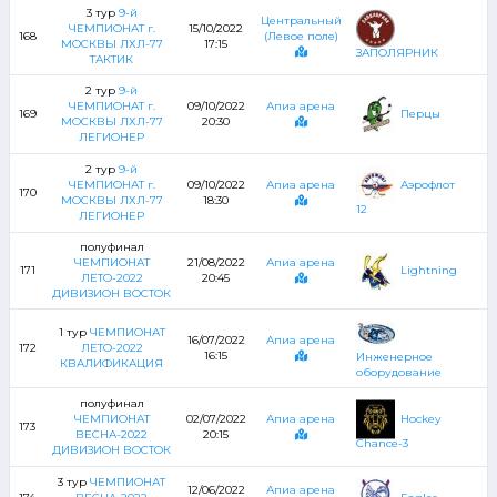
3 тур
9-й
Центральный
ЧЕМПИОНАТ г.
15/10/2022
168
(Левое поле)
3
МОСКВЫ ЛХЛ-77
17:15
ЗАПОЛЯРНИК
ТАКТИК
2 тур
9-й
ЧЕМПИОНАТ г.
09/10/2022
Апиа арена
Перцы
169
1
МОСКВЫ ЛХЛ-77
20:30
ЛЕГИОНЕР
2 тур
9-й
Аэрофлот
ЧЕМПИОНАТ г.
09/10/2022
Апиа арена
170
4
МОСКВЫ ЛХЛ-77
18:30
12
ЛЕГИОНЕР
полуфинал
ЧЕМПИОНАТ
21/08/2022
Апиа арена
Lightning
171
1
ЛЕТО-2022
20:45
ДИВИЗИОН ВОСТОК
1 тур
ЧЕМПИОНАТ
16/07/2022
Апиа арена
172
ЛЕТО-2022
2:
16:15
Инженерное
КВАЛИФИКАЦИЯ
оборудование
полуфинал
Hockey
ЧЕМПИОНАТ
02/07/2022
Апиа арена
173
3
ВЕСНА-2022
20:15
Chance-3
ДИВИЗИОН ВОСТОК
3 тур
ЧЕМПИОНАТ
12/06/2022
Апиа арена