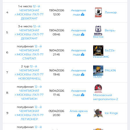
1-е место
12--й
ЧЕМПИОНАТ
19/04/2026
Академия
Линкор
4
7
г.МОСКВЫ ЛХЛ-77
12:00
льда
ДЕБЮТАНТ
3-е место
12--й
Вепрь-
ЧЕМПИОНАТ
19/04/2026
Академия
5
2
г.МОСКВЫ ЛХЛ-77
09:45
льда
Восток
ДЕБЮТАНТ
полуфинал
12--й
БаZZа-
ЧЕМПИОНАТ
18/04/2026
Академия
6
15
г.МОСКВЫ ЛХЛ-77
21:45
льда
РеволЭМС
СТАРТАП
2 тур
12--й
PALKIN
ЧЕМПИОНАТ
18/04/2026
Академия
7
3:
г.МОСКВЫ ЛХЛ-77
19:45
льда
TEAM
НОВОБРАНЕЦ
полуфинал
12--й
ЧЕМПИОНАТ
18/04/2026
Академия
8
0
г.МОСКВЫ ЛХЛ-77
17:45
льда
Московский
ЧЕМПИОН
метрополитен-2
полуфинал
12--й
ЧЕМПИОНАТ
05/04/2026
Апиа арена
Ice Kings
9
5
г.МОСКВЫ ЛХЛ-77
20:30
ЛЕГИОНЕР
полуфинал
12--й