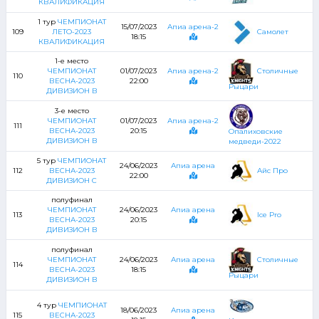
КВАЛИФИКАЦИЯ
1 тур
ЧЕМПИОНАТ
15/07/2023
Апиа арена-2
Самолет
109
ЛЕТО-2023
3
18:15
КВАЛИФИКАЦИЯ
1-е место
Столичные
ЧЕМПИОНАТ
01/07/2023
Апиа арена-2
110
2
ВЕСНА-2023
22:00
Рыцари
ДИВИЗИОН В
3-е место
ЧЕМПИОНАТ
01/07/2023
Апиа арена-2
111
5
ВЕСНА-2023
20:15
Опалиховские
ДИВИЗИОН В
медведи-2022
5 тур
ЧЕМПИОНАТ
24/06/2023
Апиа арена
Айс Про
112
ВЕСНА-2023
6
22:00
ДИВИЗИОН С
полуфинал
ЧЕМПИОНАТ
24/06/2023
Апиа арена
Ice Pro
113
3
ВЕСНА-2023
20:15
ДИВИЗИОН В
полуфинал
Столичные
ЧЕМПИОНАТ
24/06/2023
Апиа арена
114
2
ВЕСНА-2023
18:15
Рыцари
ДИВИЗИОН В
4 тур
ЧЕМПИОНАТ
18/06/2023
Апиа арена
115
ВЕСНА-2023
13