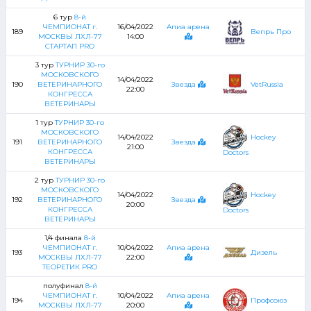
6 тур
8-й
ЧЕМПИОНАТ г.
16/04/2022
Апиа арена
Вепрь Про
189
2
МОСКВЫ ЛХЛ-77
14:00
СТАРТАП PRO
3 тур
ТУРНИР 30-го
МОСКОВСКОГО
14/04/2022
VetRussia
190
ВЕТЕРИНАРНОГО
Звезда
1
22:00
КОНГРЕССА
ВЕТЕРИНАРЫ
1 тур
ТУРНИР 30-го
МОСКОВСКОГО
Hockey
14/04/2022
191
ВЕТЕРИНАРНОГО
Звезда
3
21:00
КОНГРЕССА
Doctors
ВЕТЕРИНАРЫ
2 тур
ТУРНИР 30-го
МОСКОВСКОГО
Hockey
14/04/2022
192
ВЕТЕРИНАРНОГО
Звезда
2
20:00
КОНГРЕССА
Doctors
ВЕТЕРИНАРЫ
1/4 финала
8-й
ЧЕМПИОНАТ г.
10/04/2022
Апиа арена
Дизель
193
2
МОСКВЫ ЛХЛ-77
22:00
ТЕОРЕТИК PRO
полуфинал
8-й
ЧЕМПИОНАТ г.
10/04/2022
Апиа арена
Профсоюз
194
5
МОСКВЫ ЛХЛ-77
20:00