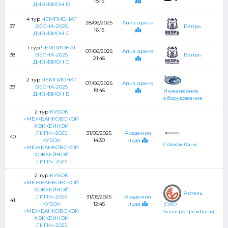
18:15
ДИВИЗИОН D
4 тур
ЧЕМПИОНАТ
28/06/2025
Апиа арена
Вепрь
37
ВЕСНА-2025
11
16:15
ДИВИЗИОН С
1 тур
ЧЕМПИОНАТ
07/06/2025
Апиа арена
Вепрь
38
ВЕСНА-2025
3
21:45
ДИВИЗИОН С
2 тур
ЧЕМПИОНАТ
07/06/2025
Апиа арена
39
ВЕСНА-2025
3
19:45
Инженерное
ДИВИЗИОН В
оборудование
2 тур
КУБОК
«МЕЖБАНКОВСКОЙ
ХОККЕЙНОЙ
ЛИГИ»-2025
31/05/2025
Академия
40
4
КУБОК
14:30
льда
Совкомбанк
«МЕЖБАНКОВСКОЙ
ХОККЕЙНОЙ
ЛИГИ»-2025
2 тур
КУБОК
«МЕЖБАНКОВСКОЙ
ХОККЕЙНОЙ
Артель
ЛИГИ»-2025
31/05/2025
Академия
41
4
КУБОК
12:45
льда
(ОАО
«МЕЖБАНКОВСКОЙ
Белагропромбанк)
ХОККЕЙНОЙ
ЛИГИ»-2025