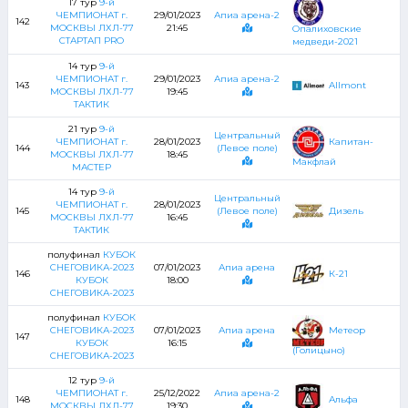
17 тур
9-й
ЧЕМПИОНАТ г.
29/01/2023
Апиа арена-2
142
1
МОСКВЫ ЛХЛ-77
21:45
Опалиховские
СТАРТАП PRO
медведи-2021
14 тур
9-й
ЧЕМПИОНАТ г.
29/01/2023
Апиа арена-2
Allmont
143
3
МОСКВЫ ЛХЛ-77
19:45
ТАКТИК
21 тур
9-й
Центральный
Капитан-
ЧЕМПИОНАТ г.
28/01/2023
144
(Левое поле)
4
МОСКВЫ ЛХЛ-77
18:45
Макфлай
МАСТЕР
14 тур
9-й
Центральный
ЧЕМПИОНАТ г.
28/01/2023
Дизель
145
(Левое поле)
3
МОСКВЫ ЛХЛ-77
16:45
ТАКТИК
полуфинал
КУБОК
СНЕГОВИКА-2023
07/01/2023
Апиа арена
К-21
146
9
КУБОК
18:00
СНЕГОВИКА-2023
полуфинал
КУБОК
Метеор
СНЕГОВИКА-2023
07/01/2023
Апиа арена
147
6
КУБОК
16:15
(Голицыно)
СНЕГОВИКА-2023
12 тур
9-й
ЧЕМПИОНАТ г.
25/12/2022
Апиа арена-2
Альфа
148
4
МОСКВЫ ЛХЛ-77
19:30