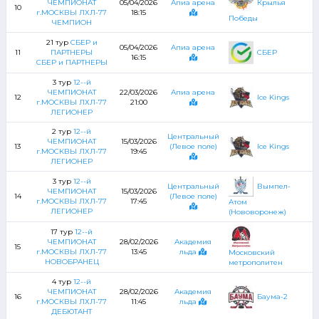
Крылья
ЧЕМПИОНАТ
05/04/2026
Апиа арена
10
3
г.МОСКВЫ ЛХЛ-77
18:15
Победы
ЧЕМПИОН
21 тур
СБЕР и
05/04/2026
Апиа арена
СБЕР
11
ПАРТНЕРЫ
3
16:15
СБЕР и ПАРТНЕРЫ
3 тур
12--й
ЧЕМПИОНАТ
22/03/2026
Апиа арена
Ice Kings
12
5
г.МОСКВЫ ЛХЛ-77
21:00
ЛЕГИОНЕР
2 тур
12--й
Центральный
ЧЕМПИОНАТ
15/03/2026
Ice Kings
13
(Левое поле)
3
г.МОСКВЫ ЛХЛ-77
19:45
ЛЕГИОНЕР
3 тур
12--й
Вымпел-
Центральный
ЧЕМПИОНАТ
15/03/2026
14
(Левое поле)
5
г.МОСКВЫ ЛХЛ-77
17:45
Атом
ЛЕГИОНЕР
(Нововоронеж)
17 тур
12--й
ЧЕМПИОНАТ
28/02/2026
Академия
15
11
г.МОСКВЫ ЛХЛ-77
13:45
льда
Московский
НОВОБРАНЕЦ
метрополитен
4 тур
12--й
ЧЕМПИОНАТ
28/02/2026
Академия
Баума-2
16
4
г.МОСКВЫ ЛХЛ-77
11:45
льда
ДЕБЮТАНТ