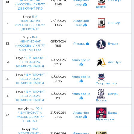
Линкор-
ЧЕМПИОНАТ
24/11/2024
Академия
61
0
г.МОСКВЫ ЛХЛ-77
21:45
льда
центр
ДЕБЮТАНТ PRO
8 тур
11-й
ЧЕМПИОНАТ
24/11/2024
Академия
Линкор
62
1
г.МОСКВЫ ЛХЛ-77
19:45
льда
ДЕБЮТАНТ
3 тур
11-й
ЧЕМПИОНАТ
05/10/2024
Буран
63
Янтарь
3
г.МОСКВЫ ЛХЛ-77
18:15
СТАРТАП PRO
1 тур
ЧЕМПИОНАТ
12/05/2024
Апиа арена
Айс Про
64
ВЕСНА-2024
4
22:00
КВАЛИФИКАЦИЯ
1 тур
ЧЕМПИОНАТ
12/05/2024
Апиа арена
65
ВЕСНА-2024
3
20:15
КВАЛИФИКАЦИЯ
Спортмастер
1 тур
ЧЕМПИОНАТ
Вепрь-
12/05/2024
Апиа арена
66
ВЕСНА-2024
3:
18:15
КВАЛИФИКАЦИЯ
Восток
полуфинал
10-й
Банда
ЧЕМПИОНАТ г.
21/04/2024
Академия
67
11
МОСКВЫ ЛХЛ-77
21:45
льда
Мухоморов
СТАРТАП
14 тур
10-й
ЧЕМПИОНАТ г.
21/04/2024
Академия