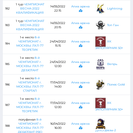
1 тур
ЧЕМПИОНАТ
14/05/2022
Апиа арена
Lightning
182
ВЕСНА-2022
1
22:15
КВАЛИФИКАЦИЯ
1 тур
ЧЕМПИОНАТ
14/05/2022
Апиа арена
Топ Ган
183
ВЕСНА-2022
5
20:15
КВАЛИФИКАЦИЯ
1-е место
8-й
ХК
ЧЕМПИОНАТ г.
24/04/2022
Апиа арена
184
4
МОСКВЫ ЛХЛ-77
15:15
ЗАПОЛЯРНИК 50+
ТЕОРЕТИК
1-е место
8-й
ЧЕМПИОНАТ г.
24/04/2022
Апиа арена
Вепрь
185
2
МОСКВЫ ЛХЛ-77
12:00
ДЕБЮТАНТ
1-е место
8-й
ЧЕМПИОНАТ г.
17/04/2022
Апиа арена
Полюс Gold
186
4
МОСКВЫ ЛХЛ-77
14:00
СТАРТАП
1-е место
8-й
ХК
ЧЕМПИОНАТ г.
17/04/2022
Апиа арена
187
1
МОСКВЫ ЛХЛ-77
12:00
ЗАПОЛЯРНИК 50+
ТЕОРЕТИК
полуфинал
8-й
ЧЕМПИОНАТ г.
16/04/2022
Апиа арена
188
1
МОСКВЫ ЛХЛ-77
16:00
Дикобразы-2
ДЕБЮТАНТ PRO