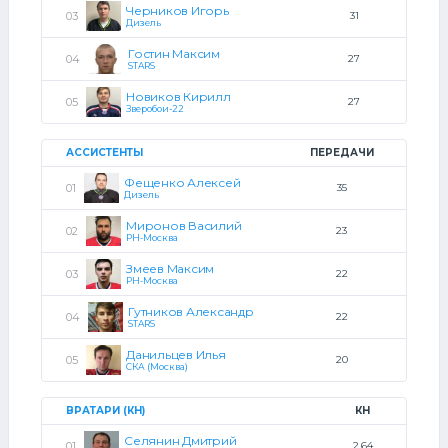
Черников Игорь
31
Дизель
Гостин Максим
27
STARS
Новиков Кирилл
27
Зверобои-22
АССИСТЕНТЫ
ПЕРЕДАЧИ
Фещенко Алексей
35
Дизель
Миронов Василий
23
РН-Москва
Змеев Максим
22
РН-Москва
Гутников Александр
22
STARS
Данильцев Илья
20
СКА (Москва)
ВРАТАРИ (КН)
КН
Селянин Дмитрий
2.64