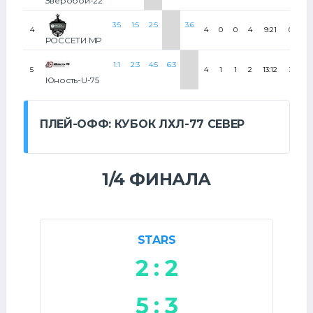
Зверобои-22
3:5
1:5
2:5
3:6
4
4
0
0
4
9:21
0
0
РОССЕТИ МР
1:1
2:3
4:5
6:3
5
4
1
1
2
13:12
3
3
Юность-U-75
ПЛЕЙ-ОФФ: КУБОК ЛХЛ-77 СЕВЕР
1/4 ФИНАЛА
STARS
2 : 2
5 : 3