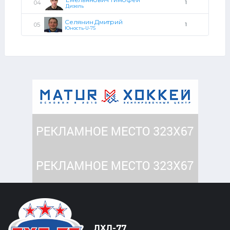
1
Дизель
Селянин Дмитрий
1
Юность-U-75
ЛХЛ-77