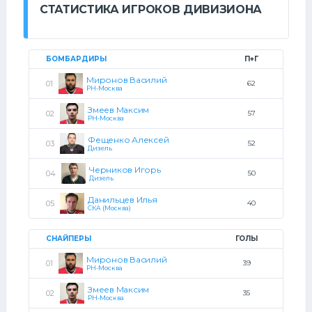
СТАТИСТИКА ИГРОКОВ ДИВИЗИОНА
БОМБАРДИРЫ
П+Г
Миронов Василий
62
РН-Москва
Змеев Максим
57
РН-Москва
Фещенко Алексей
52
Дизель
Черников Игорь
50
Дизель
Данильцев Илья
40
СКА (Москва)
СНАЙПЕРЫ
ГОЛЫ
Миронов Василий
39
РН-Москва
Змеев Максим
35
РН-Москва