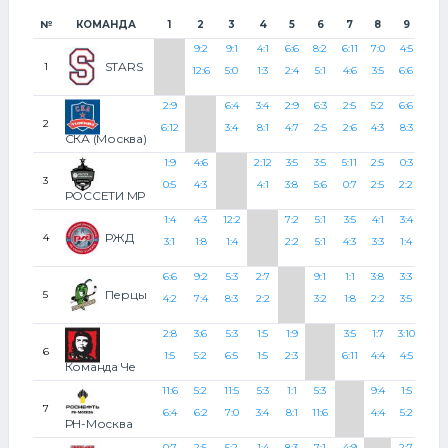
№
КОМАНДА
1
2
3
4
5
6
7
8
9
10
9:2
9:1
4:1
6:6
8:2
6:11
7:0
4:5
3:2
STARS
1
12:6
5:0
1:3
2:4
5:1
4:6
3:5
6:6
2:3
2:9
6:4
3:4
2:9
6:3
2:5
5:2
6:6
4:3
2
6:12
3:4
8:1
4:7
2:5
2:6
4:3
8:3
0:0
СКА (Москва)
1:9
4:6
2:12
3:5
3:5
5:11
2:5
0:3
6:6
3
0:5
4:3
4:1
3:8
5:6
0:7
2:5
2:2
2:1
РОССЕТИ МР
1:4
4:3
12:2
7:2
5:1
3:5
4:1
3:4
2:2
РЖД
4
3:1
1:8
1:4
2:2
5:1
4:3
3:3
1:4
3:8
6:6
9:2
5:3
2:7
9:1
1:1
3:8
3:3
3:3
Перцы
5
4:2
7:4
8:3
2:2
3:2
1:8
2:2
3:5
7:1
2:8
3:6
5:3
1:5
1:9
3:5
1:7
3:10
4:7
6
1:5
5:2
6:5
1:5
2:3
6:11
4:4
4:5
6:2
Команда Че
11:6
5:2
11:5
5:3
1:1
5:3
9:4
1:5
4:3
7
6:4
6:2
7:0
3:4
8:1
11:6
4:4
5:2
1:2
РН-Москва
0:7
2:5
5:2
1:4
8:3
7:1
4:9
2:7
5:3