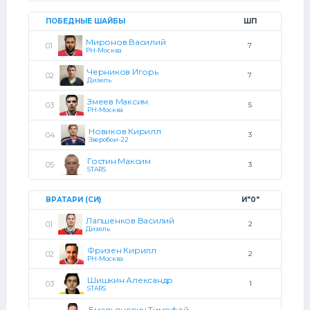
ПОБЕДНЫЕ ШАЙБЫ
ШП
Миронов Василий
7
РН-Москва
Черников Игорь
7
Дизель
Змеев Максим
5
РН-Москва
Новиков Кирилл
3
Зверобои-22
Гостин Максим
3
STARS
ВРАТАРИ (СИ)
И"0"
Лапшенков Василий
2
Дизель
Фризен Кирилл
2
РН-Москва
Шишкин Александр
1
STARS
Емельянович Тимофей