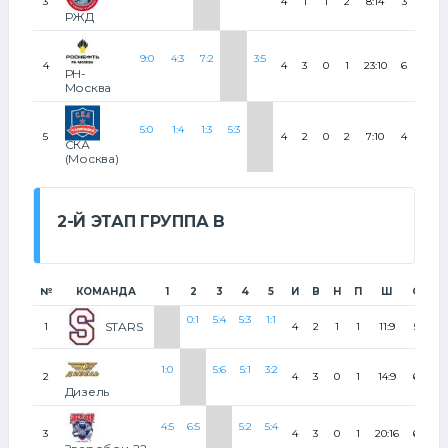
3
4
1
1
2
8:14
3
38
РЖД
9:0
4:3
7:2
3:5
4
4
3
0
1
23:10
6
75
РН-
Москва
5:0
1:4
1:3
5:3
5
4
2
0
2
7:10
4
50
СКА
(Москва)
2-Й ЭТАП ГРУППА В
№
КОМАНДА
1
2
3
4
5
И
В
Н
П
Ш
О
%
0:1
5:4
5:3
1:1
STARS
1
4
2
1
1
11:9
5
6
1:0
5:6
5:1
3:2
2
4
3
0
1
14:9
6
7
Дизель
4:5
6:5
5:2
5:4
3
4
3
0
1
20:16
6
7