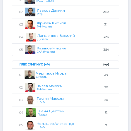
Юность-U-75
Языков Даниил
2.82
РЖД
Фризен Кирилл
3.1
РН-Москва
Лапшенков Василий
3.24
Дизель
Казаков Михаил
3.54
СКА (Москва)
ПЛЮС/МИНУС (+/-)
(+/-)
Черников Игорь
24
Дизель
Змеев Максим
20
РН-Москва
Гостин Максим
20
STARS
Шеин Дмитрий
12
Перцы
Челышев Александр
9
STARS