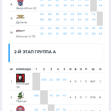
8
5:3
3:4
5:2
3:3
2:2
4:4
4:4
4:4
0:6
Зверобои-22
5:4
6:6
3:0
4:3
3:3
10:3
5:1
7:2
6:3
9
6:6
3:8
2:2
4:1
5:3
5:4
2:5
4:4
3:5
Дизель
2:3
3:4
6:6
2:2
3:3
7:4
3:4
3:5
3:6
10
3:2
0:0
1:2
8:3
1:7
2:6
2:1
6:0
5:3
Юность-U-75
2-Й ЭТАП ГРУППА А
№
КОМАНДА
1
2
3
4
5
И
В
Н
П
Ш
О
%О
6:10
2:2
0:9
0:5
1
4
0
1
3
8:21
1
13
Команда
Че
10:6
4:1
3:4
4:1
2
4
3
0
1
21:12
6
75
Перцы
2:2
1:4
2:7
3:1