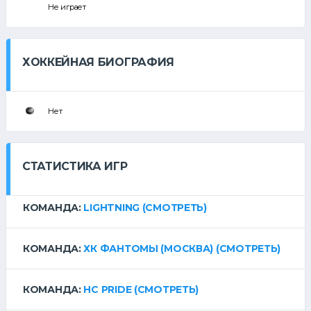
Не играет
ХОККЕЙНАЯ БИОГРАФИЯ
Нет
СТАТИСТИКА ИГР
КОМАНДА:
LIGHTNING
(СМОТРЕТЬ)
КОМАНДА:
ХК ФАНТОМЫ (МОСКВА)
(СМОТРЕТЬ)
КОМАНДА:
HC PRIDE
(СМОТРЕТЬ)