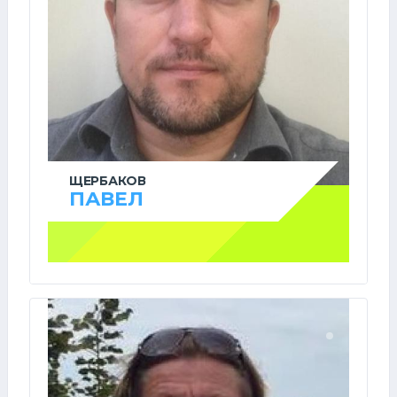
ЩЕРБАКОВ
ПАВЕЛ