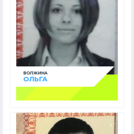
ВОЛЖИНА
ОЛЬГА