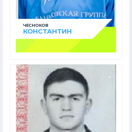
ЧЕСНОКОВ
КОНСТАНТИН