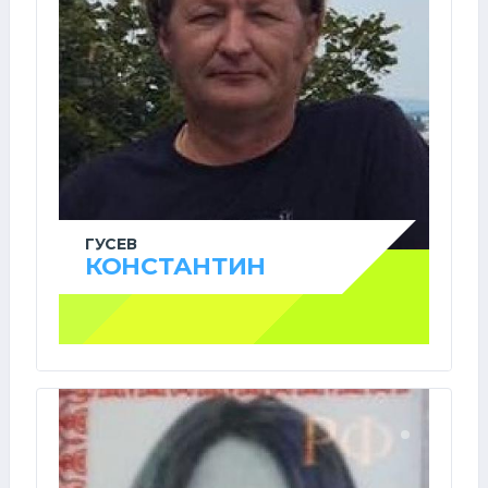
ГУСЕВ
КОНСТАНТИН