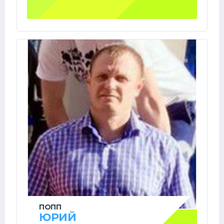
ПОПП
ЮРИЙ