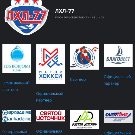
ЛХЛ-77
Любительская Хоккейная Лига
Официальный
Партнер
Официальный
партнер
партнер
Официальный
партнер
Официальная
Генеральный
Официальный