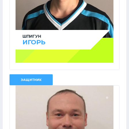
ШПИГУН
ИГОРЬ
ЗАЩИТНИК