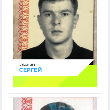
УЛАНИН
СЕРГЕЙ