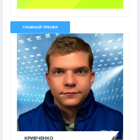
ГЛАВНЫЙ ТРЕНЕР
КРИВЧЕНКО