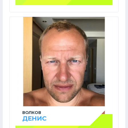
ВОЛКОВ
ДЕНИС