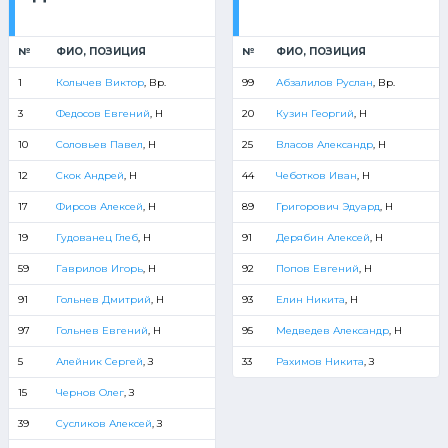
№
ФИО, ПОЗИЦИЯ
№
ФИО, ПОЗИЦИЯ
1
Колычев Виктор
, Вр.
99
Абзалилов Руслан
, Вр.
3
Федосов Евгений
, Н
20
Кузин Георгий
, Н
10
Соловьев Павел
, Н
25
Власов Александр
, Н
12
Скок Андрей
, Н
44
Чеботков Иван
, Н
17
Фирсов Алексей
, Н
89
Григорович Эдуард
, Н
19
Гудованец Глеб
, Н
91
Дерябин Алексей
, Н
59
Гаврилов Игорь
, Н
92
Попов Евгений
, Н
91
Гольнев Дмитрий
, Н
93
Елин Никита
, Н
97
Гольнев Евгений
, Н
95
Медведев Александр
, Н
5
Алейник Сергей
, З
33
Рахимов Никита
, З
15
Чернов Олег
, З
39
Сусликов Алексей
, З