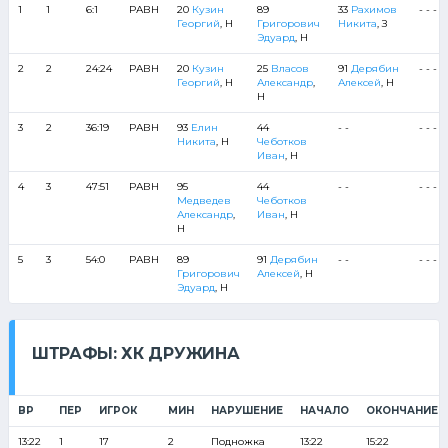
1
1
6:1
РАВН
20
Кузин
89
33
Рахимов
- - - - 
Георгий
, Н
Григорович
Никита
, З
Эдуард
, Н
2
2
24:24
РАВН
20
Кузин
25
Власов
91
Дерябин
- - - - 
Георгий
, Н
Александр
,
Алексей
, Н
Н
3
2
36:19
РАВН
93
Елин
44
- -
- - - - 
Никита
, Н
Чеботков
Иван
, Н
4
3
47:51
РАВН
95
44
- -
- - - - 
Медведев
Чеботков
Александр
,
Иван
, Н
Н
5
3
54:0
РАВН
89
91
Дерябин
- -
- - - - 
Григорович
Алексей
, Н
Эдуард
, Н
ШТРАФЫ: ХК ДРУЖИНА
ВР
ПЕР
ИГРОК
МИН
НАРУШЕНИЕ
НАЧАЛО
ОКОНЧАНИЕ
13:22
1
17
2
Подножка
13:22
15:22