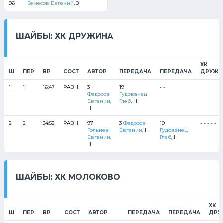
96
Земесов Евгений
, З
ШАЙБЫ: ХК ДРУЖИНА
ХК
Ш
ПЕР
ВР
СОСТ
АВТОР
ПЕРЕДАЧА
ПЕРЕДАЧА
ДРУЖИ
1
1
16:47
РАВН
3
19
- -
Федосов
Гудованец
Евгений
,
Глеб
, Н
Н
2
2
34:52
РАВН
97
3
Федосов
19
- - - - -
Гольнев
Евгений
, Н
Гудованец
Евгений
,
Глеб
, Н
Н
ШАЙБЫ: ХК МОЛОКОВО
ХК
Ш
ПЕР
ВР
СОСТ
АВТОР
ПЕРЕДАЧА
ПЕРЕДАЧА
ДРУ