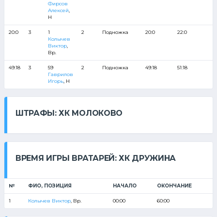
Фирсов
Алексей
,
Н
20:0
3
1
2
Подножка
20:0
22:0
Колычев
Виктор
,
Вр.
49:18
3
59
2
Подножка
49:18
51:18
Гаврилов
Игорь
, Н
ШТРАФЫ: ХК МОЛОКОВО
ВРЕМЯ ИГРЫ ВРАТАРЕЙ: ХК ДРУЖИНА
№
ФИО, ПОЗИЦИЯ
НАЧАЛО
ОКОНЧАНИЕ
1
Колычев Виктор
, Вр.
00:00
60:00