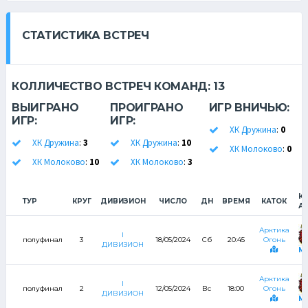
СТАТИСТИКА ВСТРЕЧ
КОЛЛИЧЕСТВО ВСТРЕЧ КОМАНД:
13
ВЫИГРАНО
ПРОИГРАНО
ИГР ВНИЧЬЮ:
ИГР:
ИГР:
ХК Дружина
:
0
ХК Дружина
:
3
ХК Дружина
:
10
ХК Молоково
:
0
ХК Молоково
:
10
ХК Молоково
:
3
К
ТУР
КРУГ
ДИВИЗИОН
ЧИСЛО
ДН
ВРЕМЯ
КАТОК
А
Арктика
I
полуфинал
3
18/05/2024
Сб
20:45
Огонь
ДИВИЗИОН
М
Арктика
I
полуфинал
2
12/05/2024
Вс
18:00
Огонь
ДИВИЗИОН
М