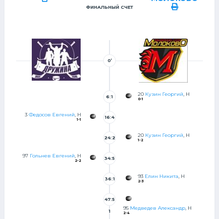
ФИНАЛЬНЫЙ СЧЕТ
0’
20
Кузин Георгий
, Н
6:1
0-1
3
Федосов Евгений
, Н
16:4
1-1
7
20
Кузин Георгий
, Н
24:2
1-2
4
97
Гольнев Евгений
, Н
34:5
2-2
2
93
Елин Никита
, Н
36:1
2-3
9
47:5
95
Медведев Александр
, Н
1
2-4