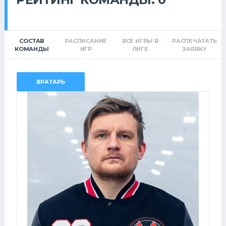
СОСТАВ
РАСПИСАНИЕ
ВСЕ ИГРЫ В
РАСПЕЧАТАТЬ
КОМАНДЫ
ИГР
ЛИГЕ
ЗАЯВКУ
ВРАТАРЬ