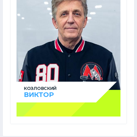
КОЗЛОВСКИЙ
ВИКТОР