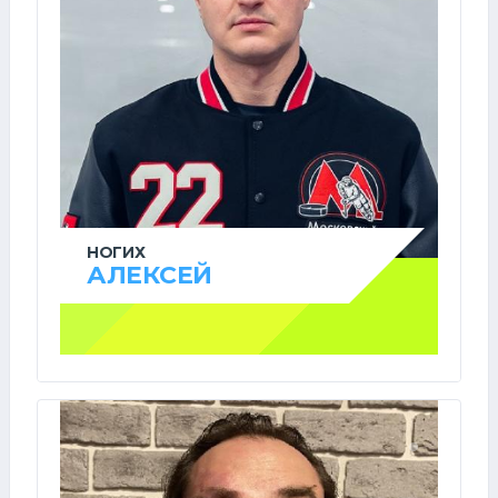
НОГИХ
АЛЕКСЕЙ