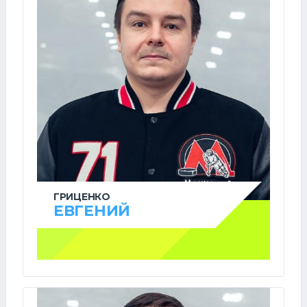
ГРИЦЕНКО
ЕВГЕНИЙ