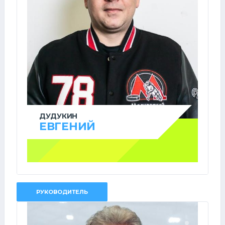
ДУДУКИН
ЕВГЕНИЙ
РУКОВОДИТЕЛЬ