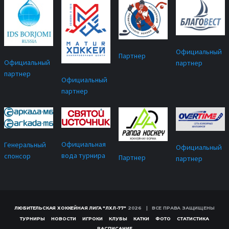
Официальный
Партнер
Официальный
партнер
партнер
Официальный
партнер
Официальная
Генеральный
Официальный
вода турнира
спонсор
Партнер
партнер
ЛЮБИТЕЛЬСКАЯ ХОККЕЙНАЯ ЛИГА "ЛХЛ-77"
2026 | ВСЕ ПРАВА ЗАЩИЩЕНЫ
ТУРНИРЫ
НОВОСТИ
ИГРОКИ
КЛУБЫ
КАТКИ
ФОТО
СТАТИСТИКА
РАСПИСАНИЕ