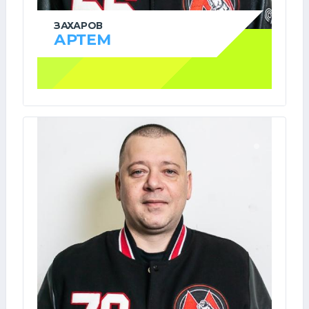
ЗАХАРОВ
АРТЕМ