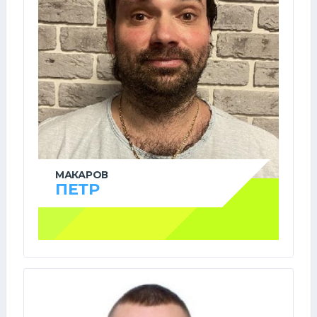
МАКАРОВ
ПЕТР