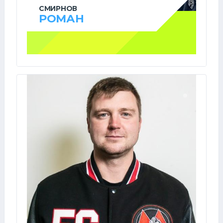
СМИРНОВ
РОМАН