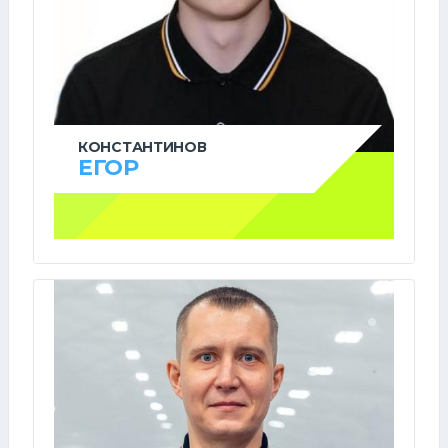
КОНСТАНТИНОВ
ЕГОР