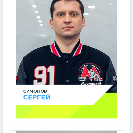
СИМОНОВ
СЕРГЕЙ