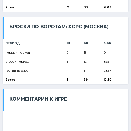
Всего
2
33
6.06
БРОСКИ ПО ВОРОТАМ: ХОРС (МОСКВА)
ПЕРИОД
Ш
БВ
%БВ
первый период
0
13
0
второй период
1
12
8.33
третий период
4
14
28.57
Всего
5
39
12.82
КОММЕНТАРИИ К ИГРЕ