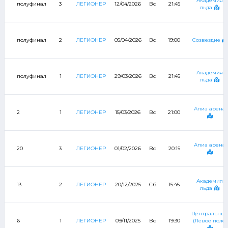
Академия
полуфинал
3
ЛЕГИОНЕР
12/04/2026
Вс
21:45
льда
полуфинал
2
ЛЕГИОНЕР
05/04/2026
Вс
19:00
Созвездие
Академия
полуфинал
1
ЛЕГИОНЕР
29/03/2026
Вс
21:45
льда
Апиа арена
2
1
ЛЕГИОНЕР
15/03/2026
Вс
21:00
Апиа арена
20
3
ЛЕГИОНЕР
01/02/2026
Вс
20:15
Академия
13
2
ЛЕГИОНЕР
20/12/2025
Сб
15:45
льда
Центральны
6
1
ЛЕГИОНЕР
09/11/2025
Вс
19:30
(Левое поле)