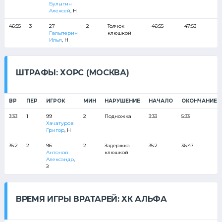
Булыгин
Алексей
, Н
46:55
3
27
2
Толчок
46:55
47:53
Гальперин
клюшкой
Илья
, Н
ШТРАФЫ: ХОРС (МОСКВА)
ВР
ПЕР
ИГРОК
МИН
НАРУШЕНИЕ
НАЧАЛО
ОКОНЧАНИЕ
3:33
1
99
2
Подножка
3:33
5:33
Хачатуров
Григор
, Н
35:2
2
96
2
Задержка
35:2
36:47
Антонов
клюшкой
Александр
,
З
ВРЕМЯ ИГРЫ ВРАТАРЕЙ: ХК АЛЬФА